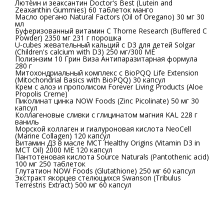
Лютеин и зеаксантин Doctor's Best (Lutein and
Zeaxanthin Gummies) 60 таблеток манго
Масло орегано Natural Factors (Oil of Oregano) 30 мг 30
мл
Буферизованный витамин С Thorne Research (Buffered C
Powder) 2350 мг 231 г порошка
U-cubes жевательный кальций с D3 для детей Solgar
(Children's calcium with D3) 250 мг/300 МЕ
Полиэнзим 10 Грин Виза Антипаразитарная формула
280 г
Митохондриальный комплекс с BioPQQ Life Extension
(Mitochondrial Basics with BioPQQ) 30 капсул
Крем с алоэ и прополисом Forever Living Products (Aloe
Propolis Creme)
Пиколинат цинка NOW Foods (Zinc Picolinate) 50 мг 30
капсул
Коллагеновые сливки с глицинатом магния KAL 228 г
ваниль
Морской коллаген и гиалуроновая кислота NeoCell
(Marine Collagen) 120 капсул
Витамин Д3 в масле МСТ Healthy Origins (Vitamin D3 in
MCT Oil) 2000 МЕ 120 капсул
Пантотеновая кислота Source Naturals (Pantothenic acid)
100 мг 250 таблеток
Глутатион NOW Foods (Glutathione) 250 мг 60 капсул
Экстракт якорцев стелющихся Swanson (Tribulus
Terrestris Extract) 500 мг 60 капсул