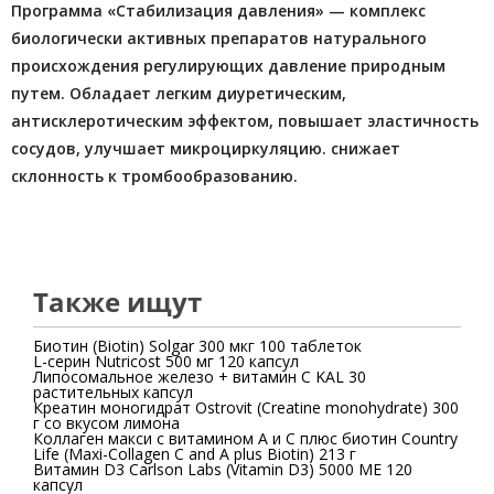
Программа «Стабилизация давления» — комплекс
биологически активных препаратов натурального
происхождения регулирующих давление природным
путем. Обладает легким диуретическим,
антисклеротическим эффектом, повышает эластичность
сосудов, улучшает микроциркуляцию. снижает
склонность к тромбообразованию.
Также ищут
Биотин (Biotin) Solgar 300 мкг 100 таблеток
L-серин Nutricost 500 мг 120 капсул
Липосомальное железо + витамин C KAL 30
растительных капсул
Креатин моногидрат Ostrovit (Creatine monohydrate) 300
г со вкусом лимона
Коллаген макси с витамином А и С плюс биотин Country
Life (Maxi-Collagen C and A plus Biotin) 213 г
Витамин D3 Carlson Labs (Vitamin D3) 5000 МЕ 120
капсул