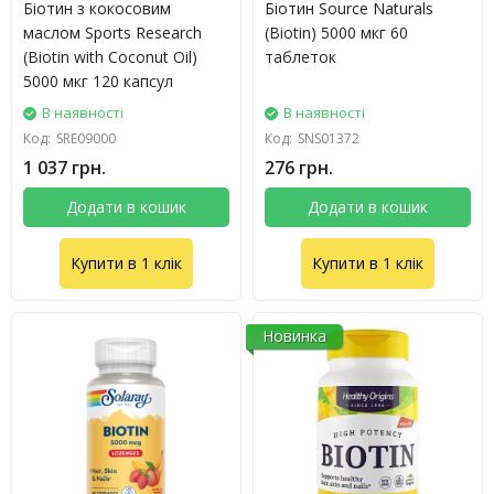
Біотин з кокосовим
Біотин Source Naturals
маслом Sports Research
(Biotin) 5000 мкг 60
(Biotin with Coconut Oil)
таблеток
5000 мкг 120 капсул
В наявності
В наявності
Код:
SRE09000
Код:
SNS01372
1 037 грн.
276 грн.
Додати в кошик
Додати в кошик
Купити в 1 клік
Купити в 1 клік
Новинка