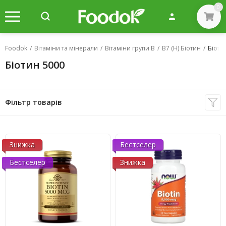
0
Foodok
/
Вітаміни та мінерали
/
Вітаміни групи B
/
B7 (H) Біотин
/
Біоти
Біотин 5000
Фільтр товарів
Знижка
Бестселер
Бестселер
Знижка