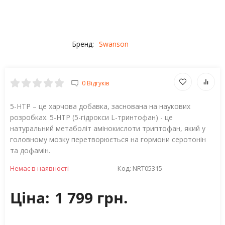
Бренд:
Swanson
0 Відгуків
5-НТР – це харчова добавка, заснована на наукових
розробках. 5-НТР (5-гідрокси L-тринтофан) - це
натуральний метаболіт амінокислоти триптофан, який у
головному мозку перетворюється на гормони серотонін
та дофамін.
Немає в наявності
Код:
NRT05315
Ціна:
1 799 грн.