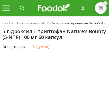
0
Foodok
/
Амінокислоти
/
5-HTP
/
5-гідроксил L-триптофан Nature's Bount
5-гідроксил L-триптофан Nature's Bounty
(5-NTR) 100 мг 60 капсул
Огляд товару
Відгуки (0)