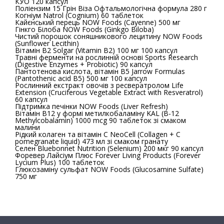
КУО 120 капсул
Поліензим 15 Грін Віза Офтальмологічна формула 280 г
Когніум Natrol (Cognium) 60 таблеток
Кайєнський перець NOW Foods (Cayenne) 500 мг
Гінкго Білоба NOW Foods (Ginkgo Biloba)
Чистий порошок соняшникового лецитину NOW Foods
(Sunflower Lecithin)
Вітамін B2 Solgar (Vitamin B2) 100 мг 100 капсул
Травні ферменти на рослинній основі Sports Research
(Digestive Enzymes + Probiotic) 90 капсул
Пантотенова кислота, вітамін В5 Jarrow Formulas
(Pantothenic acid B5) 500 мг 100 капсул
Рослинний екстракт овочів з ресвератролом Life
Extension (Cruciferous Vegetable Extract with Resveratrol)
60 капсул
Підтримка печінки NOW Foods (Liver Refresh)
Вітамін B12 у формі метилкобаламіну KAL (B-12
Methylcobalamin) 1000 mcg 90 таблеток зі смаком
малини
Рідкий колаген та вітамін C NeoCell (Collagen + C
pomegranate liquid) 473 мл зі смаком гранату
Селен Bluebonnet Nutrition (Selenium) 200 мкг 90 капсул
Форевер Лайсіум Плюс Forever Living Products (Forever
Lycium Plus) 100 таблеток
Глюкозаміну сульфат NOW Foods (Glucosamine Sulfate)
750 мг