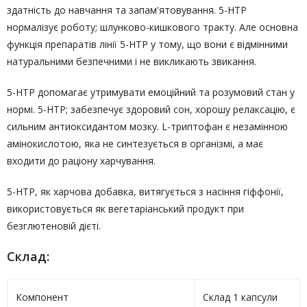
здатність до навчання та запам'ятовування. 5-НТР
нормалізує роботу; шлунково-кишкового тракту. Але основна
функція препаратів лінії 5-HTP у тому, що вони є відмінними
натуральними безпечними і не викликають звикання.
5-НТР допомагає утримувати емоційний та розумовий стан у
нормі. 5-НТР; забезпечує здоровий сон, хорошу релаксацію, є
сильним антиоксидантом мозку. L-триптофан є незамінною
амінокислотою, яка не синтезується в організмі, а має
входити до раціону харчування.
5-НТР, як харчова добавка, витягується з насіння гіффонії,
використовується як вегетаріанський продукт при
безглютеновій дієті.
Склад:
Компонент
Склад 1 капсули