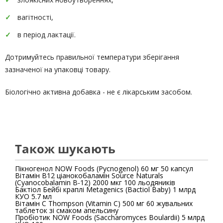
вагітності,
в період лактації.
Дотримуйтесь правильної температури зберігання
зазначеної на упаковці товару.
Біологічно активна добавка - не є лікарським засобом.
Також шукають
Пікногенол NOW Foods (Pycnogenol) 60 мг 50 капсул
Вітамін B12 ціанокобаламін Source Naturals
(Cyanocobalamin B-12) 2000 мкг 100 льодяників
Бактіол Бейбі краплі Metagenics (Bactiol Baby) 1 млрд
КУО 5.7 мл
Вітамін С Thompson (Vitamin C) 500 мг 60 жувальних
таблеток зі смаком апельсину
Пробіотик NOW Foods (Saccharomyces Boulardii) 5 млрд