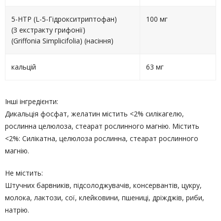
5-HTP (L-5-Гідрокситриптофан)
100 мг
(З екстракту грифонії)
(Griffonia Simplicifolia) (насіння)
кальцій
63 мг
Інші інгредієнти:
Дикальція фосфат, желатин містить <2% силікагелю,
рослинна целюлоза, стеарат рослинного магнію. Містить
<2%: Силікатна, целюлоза рослинна, стеарат рослинного
магнію.
Не містить:
Штучних барвників, підсолоджувачів, консервантів, цукру,
молока, лактози, сої, клейковини, пшениці, дріжджів, риби,
натрію.