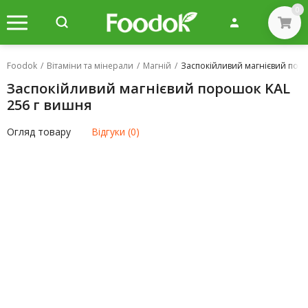
0
Foodok
/
Вітаміни та мінерали
/
Магній
/
Заспокійливий магнієвий пор
Заспокійливий магнієвий порошок KAL
256 г вишня
Огляд товару
Відгуки (0)