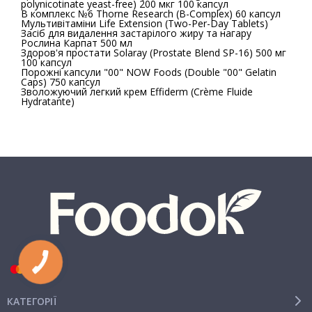
polynicotinate yeast-free) 200 мкг 100 капсул
В комплекс №6 Thorne Research (B-Complex) 60 капсул
Мультивітаміни Life Extension (Two-Per-Day Tablets)
Засіб для видалення застарілого жиру та нагару
Рослина Карпат 500 мл
Здоров'я простати Solaray (Prostate Blend SP-16) 500 мг
100 капсул
Порожні капсули "00" NOW Foods (Double "00" Gelatin
Caps) 750 капсул
Зволожуючий легкий крем Effiderm (Crème Fluide
Hydratante)
КАТЕГОРІЇ