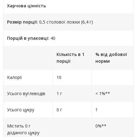
Харчова цінність
Розмір порції:
0,5 столової ложки (6,4 г)
Порцій в упаковці:
40
Кількість в 1
% від добової
порції
норми
Калорії
10
Усього вуглеводів
1 г
< 1%**
Усього цукру
0 г
†
Містить 0 г
0%**
доданого цукру