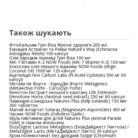
Також шукають
Фітобальзам Грін Віза Жіноче здоров'я 200 мл
Ехінацея Астрагал та Рейші Nature's Way (Echinacea
Astragalus Reishi) 100 капсул
Олія зародків пшениці Грін Віза 100 мл
MK-7 Вітамін K-2 NOW Foods (MK-7 Vitamin K-2) 100 мкг
Кокосова олія першого віджиму NOW Foods (Virgin
Coconut Oil) 1000 мг 120 капсул
Ацетилцистеїн Carlson Labs (N-Acetil Cysteine) 500 мг 60
капсул
МетаАктів Форте - КуркуДін Форте Metagenics
(MetaActive Forte - CurcuDyn Forte)
Венотон Екстракт кінського каштану Life Extension
(Venotone Horse chestnut seed extract) 250 мг 60 капсул
Ламінарія ісландська Natures Plus (Kelp icelandic) 150 мкг
300 таблеток
Магній аспартат Solaray (Magnesium Asporotate) 400 мг
Часник NOW Foods (Odorless Garlic)
Мультивітаміни для дітей Natures Plus (Animal Parade
Gold) зі смаком апельсину
EnzyDigest Lactose Metagenics (ЕнзиДайджест Лактоза) /
MetaDigest Lacto (МетаДайджест Лакто) 30 капсул
Хром полінікотинат без дріжджів Solgar (Chromium