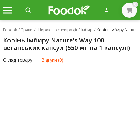
0
Foodok
/
Трави
/
Широкого спектру дії
/
Імбир
/
Корінь імбиру Nature's 
Корінь імбиру Nature's Way 100
веганських капсул (550 мг на 1 капсулі)
Огляд товару
Відгуки (0)