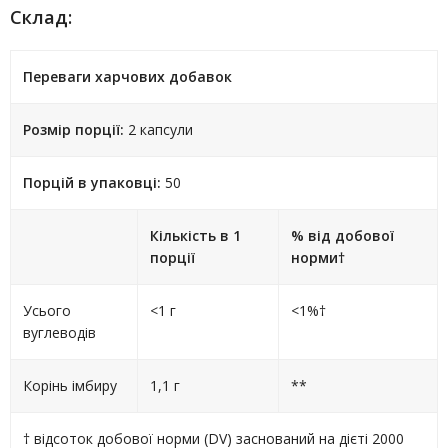
Склад:
Переваги харчових добавок
Розмір порції:
2 капсули
Порцій в упаковці:
50
Кількість в 1
% від добової
порції
норми†
Усього
<1 г
<1%†
вуглеводів
Корінь імбиру
1,1 г
**
† відсоток добової норми (DV) заснований на дієті 2000