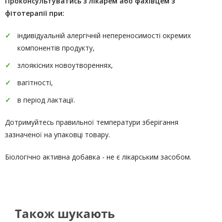
Проконсультуватись
з лікарем або фахівцем з
фітотерапії
при:
індивідуальній алергічній непереносимості окремих
компонентів продукту,
злоякісних новоутвореннях,
вагітності,
в період лактації.
Дотримуйтесь правильної температури зберігання
зазначеної на упаковці товару.
Біологічно активна добавка - не є лікарським засобом.
Також шукають