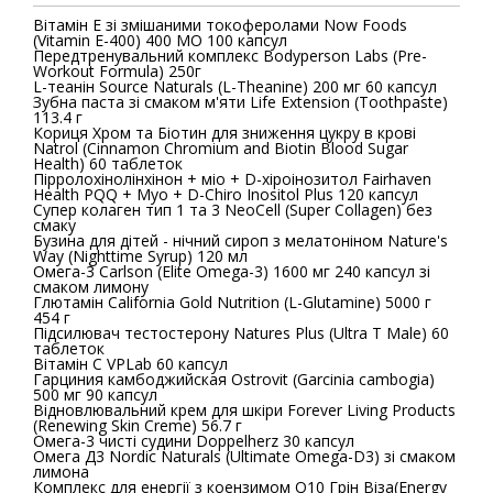
Вітамін E зі змішаними токоферолами Now Foods
(Vitamin E-400) 400 МО 100 капсул
Передтренувальний комплекс Bodyperson Labs (Pre-
Workout Formula) 250г
L-теанін Source Naturals (L-Theanine) 200 мг 60 капсул
Зубна паста зі смаком м'яти Life Extension (Toothpaste)
113.4 г
Кориця Хром та Біотин для зниження цукру в крові
Natrol (Cinnamon Chromium and Biotin Blood Sugar
Health) 60 таблеток
Пірролохінолінхінон + міо + D-хіроінозитол Fairhaven
Health PQQ + Myo + D-Chiro Inositol Plus 120 капсул
Супер колаген тип 1 та 3 NeoCell (Super Collagen) без
смаку
Бузина для дітей - нічний сироп з мелатоніном Nature's
Way (Nighttime Syrup) 120 мл
Омега-3 Carlson (Elite Omega-3) 1600 мг 240 капсул зі
смаком лимону
Глютамін California Gold Nutrition (L-Glutamine) 5000 г
454 г
Підсилювач тестостерону Natures Plus (Ultra T Male) 60
таблеток
Вітамін C VPLab 60 капсул
Гарциния камбоджийская Ostrovit (Garcinia cambogia)
500 мг 90 капсул
Відновлювальний крем для шкіри Forever Living Products
(Renewing Skin Creme) 56.7 г
Омега-3 чисті судини Doppelherz 30 капсул
Омега Д3 Nordic Naturals (Ultimate Omega-D3) зі смаком
лимона
Комплекс для енергії з коензимом Q10 Грін Віза(Energy