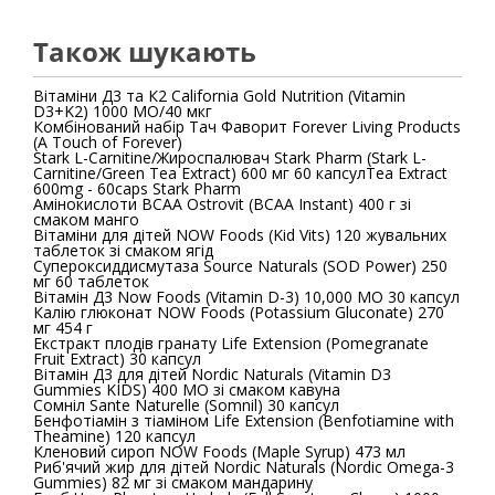
Також шукають
Вітаміни Д3 та К2 California Gold Nutrition (Vitamin
D3+K2) 1000 МО/40 мкг
Комбінований набір Тач Фаворит Forever Living Products
(A Touch of Forever)
Stark L-Carnitine/Жироспалювач Stark Pharm (Stark L-
Carnitine/Green Tea Extract) 600 мг 60 капсулTea Extract
600mg - 60caps Stark Pharm
Амінокислоти BCAA Ostrovit (BCAA Instant) 400 г зі
смаком манго
Вітаміни для дітей NOW Foods (Kid Vits) 120 жувальних
таблеток зі смаком ягід
Супероксиддисмутаза Source Naturals (SOD Power) 250
мг 60 таблеток
Вітамін Д3 Now Foods (Vitamin D-3) 10,000 МО 30 капсул
Калію глюконат NOW Foods (Potassium Gluconate) 270
мг 454 г
Екстракт плодів гранату Life Extension (Pomegranate
Fruit Extract) 30 капсул
Вітамін Д3 для дітей Nordic Naturals (Vitamin D3
Gummies KIDS) 400 МО зі смаком кавуна
Сомніл Sante Naturelle (Somnil) 30 капсул
Бенфотіамін з тіаміном Life Extension (Benfotiamine with
Theamine) 120 капсул
Кленовий сироп NOW Foods (Maple Syrup) 473 мл
Риб'ячий жир для дітей Nordic Naturals (Nordic Omega-3
Gummies) 82 мг зі смаком мандарину