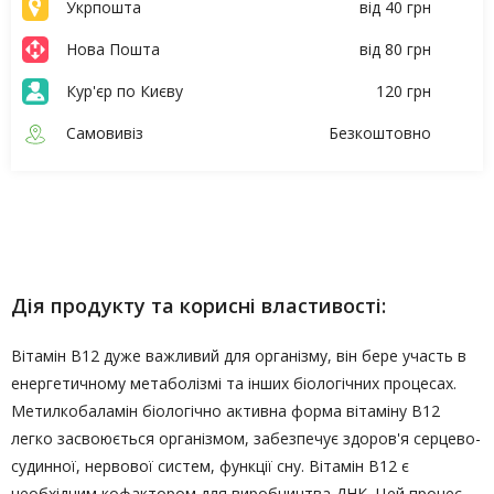
Укрпошта
від 40 грн
Нова Пошта
від 80 грн
Кур'єр по Києву
120 грн
Самовивіз
Безкоштовно
Опис
Характеристики
Дія продукту та корисні властивості:
Вітамін B12 дуже важливий для організму, він бере участь в
енергетичному метаболізмі та інших біологічних процесах.
Метилкобаламін біологічно активна форма вітаміну В12
легко засвоюється організмом, забезпечує здоров'я серцево-
судинної, нервової систем, функції сну. Вітамін B12 є
необхідним кофактором для виробництва ДНК. Цей процес