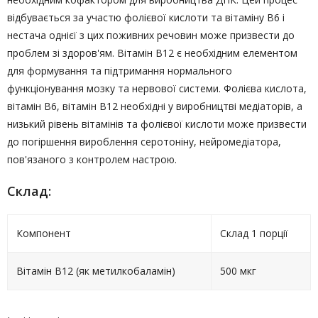
відбувається за участю фолієвої кислоти та вітаміну В6 і
нестача однієї з цих поживних речовин може призвести до
проблем зі здоров'ям. Вітамін В12 є необхідним елементом
для формування та підтримання нормального
функціонування мозку та нервової системи. Фолієва кислота,
вітамін В6, вітамін В12 необхідні у виробництві медіаторів, а
низький рівень вітамінів та фолієвої кислоти може призвести
до погіршення вироблення серотоніну, нейромедіатора,
пов'язаного з контролем настрою.
Склад:
Компонент
Склад 1 порції
Вітамін B12 (як метилкобаламін)
500 мкг