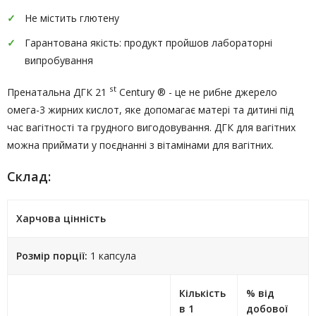
Не містить глютену
Гарантована якість: продукт пройшов лабораторні
випробування
st
Пренатальна ДГК 21
Century ® - це не рибне джерело
омега-3 жирних кислот, яке допомагає матері та дитині під
час вагітності та грудного вигодовування. ДГК для вагітних
можна приймати у поєднанні з вітамінами для вагітних.
Склад:
Харчова цінність
Розмір порції:
1 капсула
Кількість
% від
в 1
добової