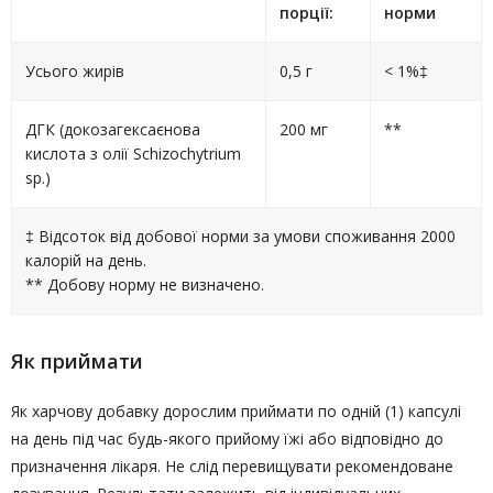
порції:
норми
Усього жирів
0,5 г
< 1%‡
ДГК (докозагексаєнова
200 мг
**
кислота з олії Schizochytrium
sp.)
‡ Відсоток від добової норми за умови споживання 2000
калорій на день.
** Добову норму не визначено.
Як приймати
Як харчову добавку дорослим приймати по одній (1) капсулі
на день під час будь-якого прийому їжі або відповідно до
призначення лікаря. Не слід перевищувати рекомендоване