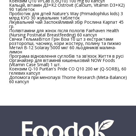
Коензим Q10 VPLab (CoQ10) 100 mg 60 капсул
Кальцій, вітамін Д3+К2 Ostrovit (Calcium, Vitamin D3+K2)
90 таблеток
Пробіотик для дітей Nature's Way (Primadophilus kids) 3
млрд КУО 30 жувальних таблеток
Лікувальний чай Заспокійливий збір Рослина Карпат 45
гр.
Полівітаміни для жінок після пологів Fairhaven Health
(Nursing Postnatal Breastfeeding) 60 капсул
Свічки ГельмаВітол Грін Віза 10 шт з екстрактами
розторопші, часнику, кори жостеру, полину та пижмо
Метил B-12 Solaray 5000 мкг 60 льодяників малина-
лимон
Програма відновлення суглобів та зв'язок Життя в русі
Органайзер для вітамінів кишеньковий NOW Foods
(Vitamin Case Small) 1 шт.
Коензим Q-10 Puritan's Pride CO Q10 200 мг (Q-SORB), 60
гелевих капсул
Допомога при менопаузі Thorne Research (Meta-Balance)
60 капсул