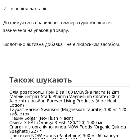
в період лактації.
Дотримуйтесь правильної температури зберігання
зазначеної на упаковці товару.
Біологічно активна добавка - не є лікарським засобом.
Також шукають
Олія розторопші Грін Віза 100 мл
Зубна паста N Zim
Магній цитрат Stark Pharm (Magnesium Citrate) 200 г
Алое хіт лосьйон Forever Living Products (Aloe Heat
Lotion)
Таурат магнію Swanson (Magnesium taurate) 100 мг 120
таблеток
Ніацин Solgar (No-Flush Niacin)
Омега-3 KAL (Omega 3 Fish 180/120) 1000 мг
Спагетті з органічної кіноа NOW Foods (Organic Quinoa
Spaghetti) 227 г
Пантетин NOW Foods (Pantethine) 300 мг 60 капсул