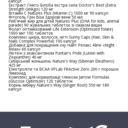
капсул
Екстракт Гінкго Білоба екстра сила Doctor's Best (Extra
Strength Ginkgo) 120 мг
Вітамін С Natures Plus (Vitamin C) 1000 мг 90 капсул
Фітогель Грін Віза Здорові вени 50 мл
Риб'ячий жир для дітей Natures Plus (DHA for kids, animal
parade) 90 жувальних таблеток зі смаком вишні
Фолат оптимізований Life Extension (Optimized folate)
1000 мкг 100 таблеток
Комплекс шкіра, волосся, нігті Sunny Caps (Hair, Skin &
Nails Complex Powerful) 100 капсул
Добавка для покращення сну Найт Релакс Aline «Night
Relax» 60 капсул
Лютеїн з зеаксантином Puritan's Pride (Lutein with
Zeaxanthin) 40 мг
Сибірський женьшень Nature's Way (Siberian Eleuthero)
425 мг
Електроліти та BCAA VPLab FitActive Zero 200 г порошок
Лимонад
Комплекс для нормалізації глюкози Jarrow Formulas
(Glucose Optimizer) 120 таблеток
Корінь імбиру Nature's Way (Ginger Root) 550 мг 180
капсул