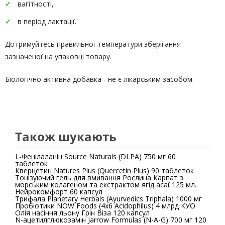
вагітності,
в період лактації.
Дотримуйтесь правильної температури зберігання
зазначеної на упаковці товару.
Біологічно активна добавка - не є лікарським засобом.
Також шукають
L-Фенілаланін Source Naturals (DLPA) 750 мг 60
таблеток
Кверцетин Natures Plus (Quercetin Plus) 90 таблеток
Тонізуючий гель для вмивання Рослина Карпат з
морським колагеном та екстрактом ягід асаї 125 мл.
Нейрокомфорт 60 капсул
Трифала Planetary Herbals (Ayurvedics Triphala) 1000 мг
Пробіотики NOW Foods (4x6 Acidophilus) 4 млрд КУО
Олія насіння льону Грін Віза 120 капсул
N-ацетилглюкозамін Jarrow Formulas (N-A-G) 700 мг 120