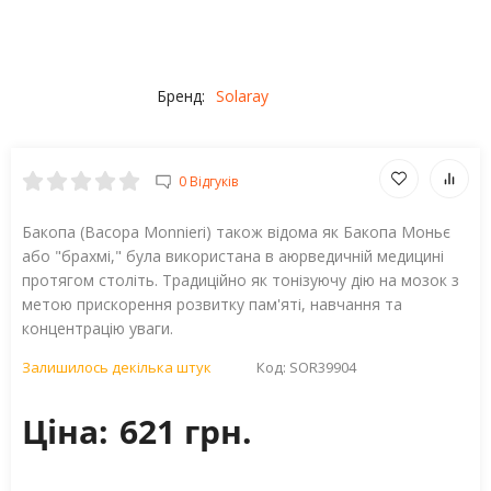
Бренд:
Solaray
0 Відгуків
Бакопа (Bacopa Monnieri) також відома як Бакопа Моньє
або "брахмі," була використана в аюрведичній медицині
протягом століть. Традиційно як тонізуючу дію на мозок з
метою прискорення розвитку пам'яті, навчання та
концентрацію уваги.
Залишилось декілька штук
Код:
SOR39904
Ціна:
621 грн.