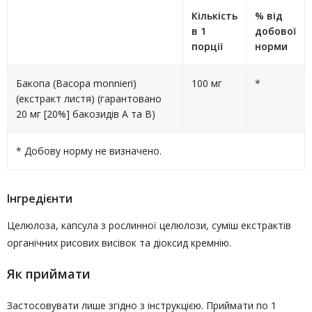
Кількість
% від
в 1
добової
порції
норми
Бакопа (Bacopa monnieri)
100 мг
*
(екстракт листя) (гарантовано
20 мг [20%] бакозидів A та B)
* Добову норму не визначено.
Інгредієнти
Целюлоза, капсула з рослинної целюлози, суміш екстрактів
органічних рисових висівок та діоксид кремнію.
Як приймати
Застосовувати лише згідно з інструкцією. Приймати по 1