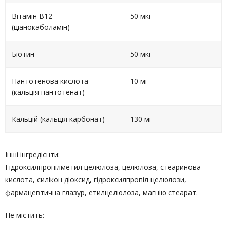
Вітамін В12
50 мкг
(ціанокаболамін)
Біотин
50 мкг
Пантотенова кислота
10 мг
(кальція пантотенат)
Кальцій (кальція карбонат)
130 мг
Інші інгредієнти:
Гідроксилпропілметил целюлоза, целюлоза, стеаринова
кислота, силікон діоксид, гідроксилпропіл целюлози,
фармацевтична глазур, етилцелюлоза, магнію стеарат.
Не містить: