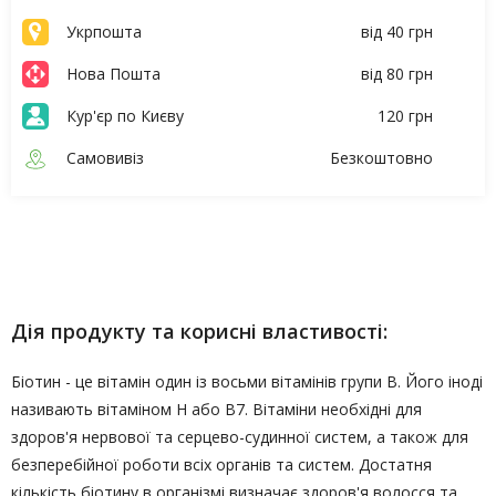
Укрпошта
від 40 грн
Нова Пошта
від 80 грн
Кур'єр по Києву
120 грн
Самовивіз
Безкоштовно
Опис
Характеристики
Дія продукту та корисні властивості:
Біотин - це вітамін один із восьми вітамінів групи В. Його іноді
називають вітаміном Н або В7. Вітаміни необхідні для
здоров'я нервової та серцево-судинної систем, а також для
безперебійної роботи всіх органів та систем. Достатня
кількість біотину в організмі визначає здоров'я волосся та