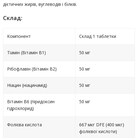
дієтичних жирів, вуглеводів і білків.
Склад:
Компонент
Склад 1 таблетки
Тіамін (Вітамін В1)
50 мг
Рібофлавін (Вітамін В2)
50 мг
Ніацин (ніацинамід)
50 мг
Вітамін В6 (піридоксин
50 мг
гідрохлорид)
Фолієва кислота
667 мкг DFE (400 мкг)
фолієвої кислоти)