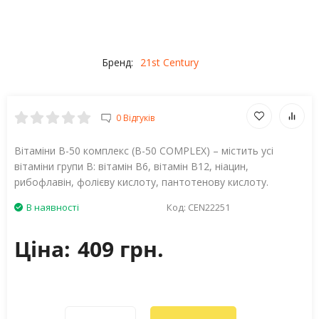
Бренд:
21st Century
0 Відгуків
Вітаміни B-50 комплекс (B-50 COMPLEX) – містить усі
вітаміни групи В: вітамін В6, вітамін В12, ніацин,
рибофлавін, фолієву кислоту, пантотенову кислоту.
В наявності
Код:
CEN22251
Ціна:
409 грн.