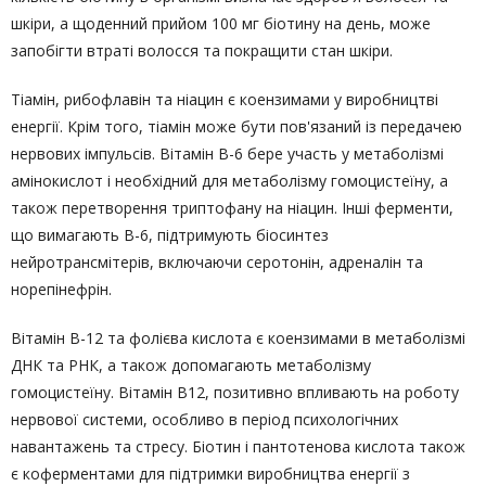
шкіри, а щоденний прийом 100 мг біотину на день, може
запобігти втраті волосся та покращити стан шкіри.
Тіамін, рибофлавін та ніацин є коензимами у виробництві
енергії. Крім того, тіамін може бути пов'язаний із передачею
нервових імпульсів. Вітамін В-6 бере участь у метаболізмі
амінокислот і необхідний для метаболізму гомоцистеїну, а
також перетворення триптофану на ніацин. Інші ферменти,
що вимагають B-6, підтримують біосинтез
нейротрансмітерів, включаючи серотонін, адреналін та
норепінефрін.
Вітамін B-12 та фолієва кислота є коензимами в метаболізмі
ДНК та РНК, а також допомагають метаболізму
гомоцистеїну. Вітамін В12, позитивно впливають на роботу
нервової системи, особливо в період психологічних
навантажень та стресу. Біотин і пантотенова кислота також
є коферментами для підтримки виробництва енергії з