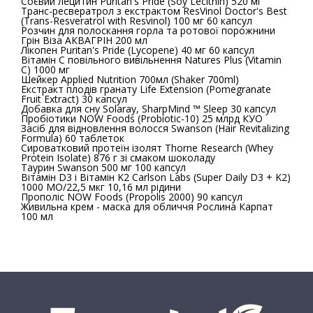
Соєвий лецитин Puritan's Pride (Soy Lecithin) 520 мг
Транс-ресвератрол з екстрактом ResVinol Doctor's Best
(Trans-Resveratrol with Resvinol) 100 мг 60 капсул
Розчин для полоскання горла та ротової порожнини
Грін Віза АКВАГРІН 200 мл
Лікопен Puritan's Pride (Lycopene) 40 мг 60 капсул
Вітамін С повільного вивільнення Natures Plus (Vitamin
C) 1000 мг
Шейкер Applied Nutrition 700мл (Shaker 700ml)
Екстракт плодів гранату Life Extension (Pomegranate
Fruit Extract) 30 капсул
Добавка для сну Solaray, SharpMind ™ Sleep 30 капсул
Пробіотики NOW Foods (Probiotic-10) 25 млрд КУО
Засіб для відновлення волосся Swanson (Hair Revitalizing
Formula) 60 таблеток
Сироватковий протеїн ізолят Thorne Research (Whey
Protein Isolate) 876 г зі смаком шоколаду
Таурин Swanson 500 мг 100 капсул
Вітамін D3 і Вітамін K2 Carlson Labs (Super Daily D3 + K2)
1000 МО/22,5 мкг 10,16 мл рідини
Прополіс NOW Foods (Propolis 2000) 90 капсул
Живильна крем - маска для обличчя Рослина Карпат
100 мл