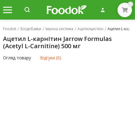
0
Foodok
/
Біодобавки
/
Імунна система
/
Ацетилцистеїн
/
Ацетил L-карніт
Ацетил L-карнітин Jarrow Formulas
(Acetyl L-Carnitine) 500 мг
Огляд товару
Відгуки (0)