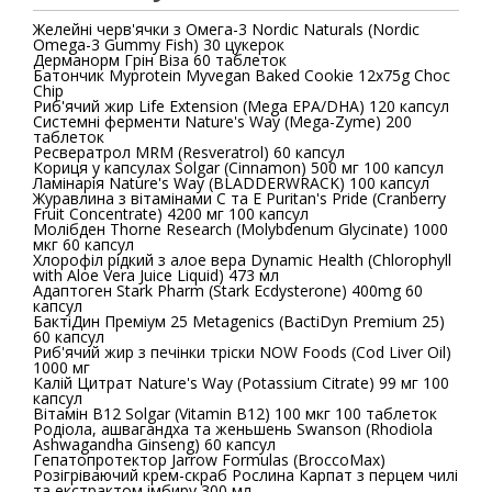
Желейні черв'ячки з Омега-3 Nordic Naturals (Nordic
Omega-3 Gummy Fish) 30 цукерок
Дерманорм Грін Віза 60 таблеток
Батончик Myprotein Myvegan Baked Cookie 12x75g Choc
Chip
Риб'ячий жир Life Extension (Mega EPA/DHA) 120 капсул
Системні ферменти Nature's Way (Mega-Zyme) 200
таблеток
Ресвератрол MRM (Resveratrol) 60 капсул
Кориця у капсулах Solgar (Cinnamon) 500 мг 100 капсул
Ламінарія Nature's Way (BLADDERWRACK) 100 капсул
Журавлина з вітамінами С та Е Puritan's Pride (Cranberry
Fruit Concentrate) 4200 мг 100 капсул
Молібден Thorne Research (Molybdenum Glycinate) 1000
мкг 60 капсул
Хлорофіл рідкий з алое вера Dynamic Health (Chlorophyll
with Aloe Vera Juice Liquid) 473 мл
Адаптоген Stark Pharm (Stark Ecdysterone) 400mg 60
капсул
БактіДин Преміум 25 Metagenics (BactiDyn Premium 25)
60 капсул
Риб'ячий жир з печінки тріски NOW Foods (Cod Liver Oil)
1000 мг
Калій Цитрат Nature's Way (Potassium Citrate) 99 мг 100
капсул
Вітамін В12 Solgar (Vitamin B12) 100 мкг 100 таблеток
Родіола, ашвагандха та женьшень Swanson (Rhodiola
Ashwagandha Ginseng) 60 капсул
Гепатопротектор Jarrow Formulas (BroccoMax)
Розігріваючий крем-скраб Рослина Карпат з перцем чилі
та екстрактом імбиру 300 мл.