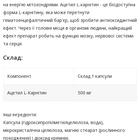
на енергію мітохондріями. Ацетил L-карнітин - це біодоступна
форма L-карнітину, яка може перетнути
гематоенцефалітичний бар'єр, щоб зробити антиоксидантний
ефект. Через її головні місця в організмі людини, найкращий
ефект препарат робить на функцію мозку, нервової системи
та серця.
Склад:
Компонент
Склад 1 капсули
Ацетил L-Карнітин
500 мг
Інші інгредієнти:
Капсула (гідроксипропілметилцелюлоза, вода),
мікрокристалічна целюлоза, магнію стеарат (рослинного
походження) і діоксид кремнію.