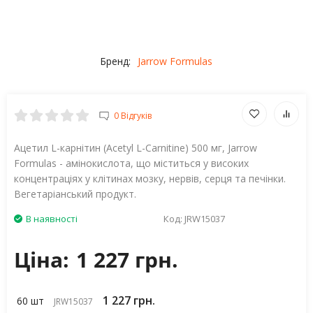
Бренд:
Jarrow Formulas
0 Відгуків
Ацетил L-карнітин (Acetyl L-Carnitine) 500 мг, Jarrow
Formulas - амінокислота, що міститься у високих
концентраціях у клітинах мозку, нервів, серця та печінки.
Вегетаріанський продукт.
В наявності
Код:
JRW15037
Ціна:
1 227 грн.
1 227 грн.
60 шт
JRW15037