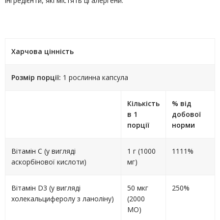
інгредієнти, які містять ці алергени.
Харчова цінність
Розмір порції:
1 рослинна капсула
Кількість
% від
в 1
добової
порції
норми
Вітамін C (у вигляді
1 г (1000
1111%
аскорбінової кислоти)
мг)
Вітамін D3 (у вигляді
50 мкг
250%
холекальциферолу з ланоліну)
(2000
МО)