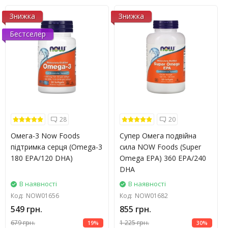
Знижка
Знижка
Бестселер
28
20
Омега-3 Now Foods
Супер Омега подвійна
підтримка серця (Omega-3
сила NOW Foods (Super
180 EPA/120 DHA)
Omega EPA) 360 EPA/240
DHA
В наявності
В наявності
Код:
NOW01656
Код:
NOW01682
549 грн.
855 грн.
679 грн.
1 225 грн.
19%
30%