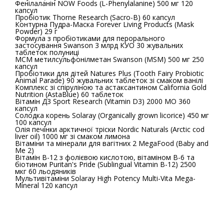
Фенілаланін NOW Foods (L-Phenylalanine) 500 мг 120
капсул
Пробіотик Thorne Research (Sacro-B) 60 капсул
Контурна Пудра-Маска Forever Living Products (Mask
Powder) 29 г
Формула з пробіотиками для перорального
застосування Swanson 3 млрд КУО 30 жувальних
таблеток полуниці
МСМ метилсульфонілметан Swanson (MSM) 500 мг 250
капсул
Пробіотики для дітей Natures Plus (Tooth Fairy Probiotic
Animal Parade) 90 жувальних таблеток зі смаком ванілі
Комплекс зі спіруліною та астаксантином California Gold
Nutrition (AstaBlue) 60 таблеток
Вітамін Д3 Sport Research (Vitamin D3) 2000 МО 360
капсул
Солодка корень Solaray (Organically grown licorice) 450 мг
100 капсул
Олія печінки арктичної тріски Nordic Naturals (Arctic cod
liver oil) 1000 мг зі смаком лимона
Вітаміни та мінерали для вагітних 2 MegaFood (Baby and
Me 2)
Вітамін B-12 з фолієвою кислотою, вітаміном B-6 та
біотином Puritan's Pride (Sublingual Vitamin B-12) 2500
мкг 60 льодяників
Мультивітаміни Solaray High Potency Multi-Vita Mega-
Mineral 120 капсул