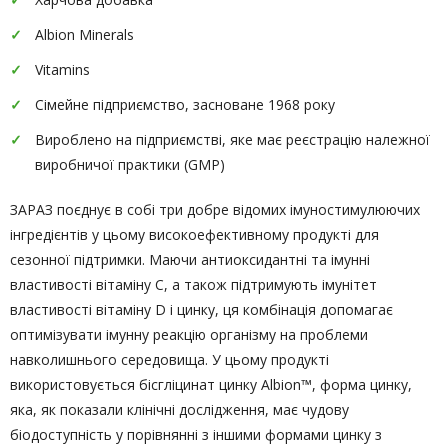
Albion Minerals
Vitamins
Сімейне підприємство, засноване 1968 року
Вироблено на підприємстві, яке має реєстрацію належної
виробничої практики (GMP)
ЗАРАЗ поєднує в собі три добре відомих імуностимулюючих
інгредієнтів у цьому високоефективному продукті для
сезонної підтримки. Маючи антиоксидантні та імунні
властивості вітаміну С, а також підтримують імунітет
властивості вітаміну D і цинку, ця комбінація допомагає
оптимізувати імунну реакцію організму на проблеми
навколишнього середовища. У цьому продукті
використовується бісгліцинат цинку Albion™, форма цинку,
яка, як показали клінічні дослідження, має чудову
біодоступність у порівнянні з іншими формами цинку з