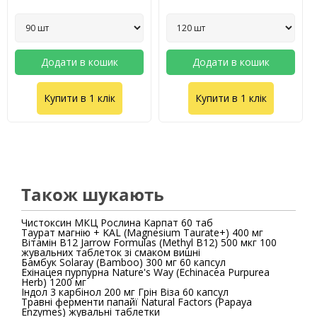
Додати в кошик
Додати в кошик
Купити в 1 клік
Купити в 1 клік
Також шукають
Чистоксин МКЦ Рослина Карпат 60 таб
Таурат магнію + KAL (Magnesium Taurate+) 400 мг
Вітамін В12 Jarrow Formulas (Methyl B12) 500 мкг 100
жувальних таблеток зі смаком вишні
Бамбук Solaray (Bamboo) 300 мг 60 капсул
Ехінацея пурпурна Nature's Way (Echinacea Purpurea
Herb) 1200 мг
Індол 3 карбінол 200 мг Грін Віза 60 капсул
Травні ферменти папайї Natural Factors (Papaya
Enzymes) жувальні таблетки