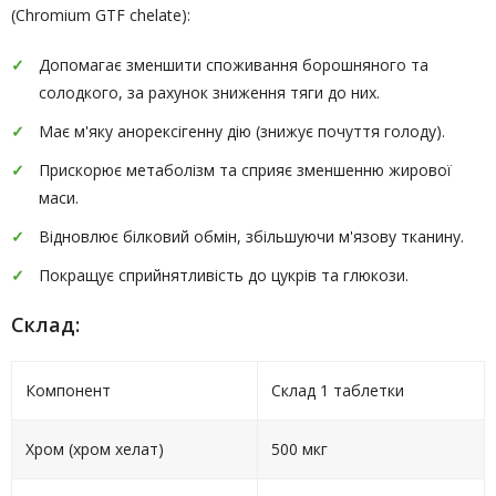
(Chromium GTF chelate):
Допомагає зменшити споживання борошняного та
солодкого, за рахунок зниження тяги до них.
Має м'яку анорексігенну дію (знижує почуття голоду).
Прискорює метаболізм та сприяє зменшенню жирової
маси.
Відновлює білковий обмін, збільшуючи м'язову тканину.
Покращує сприйнятливість до цукрів та глюкози.
Склад:
Компонент
Склад 1 таблетки
Хром (хром хелат)
500 мкг