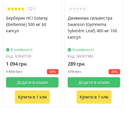
1
Берберин HCI Solaray
Джимнема сильвестра
(Berberine) 500 мг 60
Swanson (Gymnema
капсул
Sylvestre Leaf) 400 мг 100
капсул
В наявності
В наявності
Код:
SOR47705
Код:
SWV01983
1 094 грн.
289 грн.
1 655 грн.
379 грн.
33%
23%
Додати в кошик
Додати в кошик
Купити в 1 клік
Купити в 1 клік