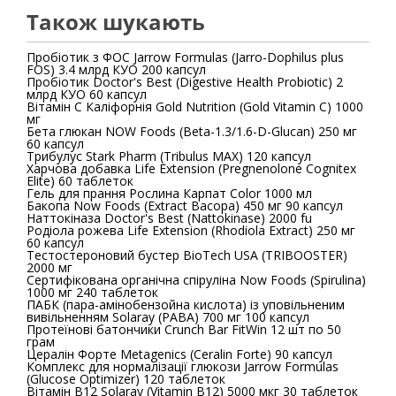
Також шукають
Пробіотик з ФОС Jarrow Formulas (Jarro-Dophilus plus
FOS) 3.4 млрд КУО 200 капсул
Пробіотик Doctor's Best (Digestive Health Probiotic) 2
млрд КУО 60 капсул
Вітамін C Каліфорнія Gold Nutrition (Gold Vitamin C) 1000
мг
Бета глюкан NOW Foods (Beta-1.3/1.6-D-Glucan) 250 мг
60 капсул
Трибулус Stark Pharm (Tribulus MAX) 120 капсул
Харчова добавка Life Extension (Pregnenolone Cognitex
Elite) 60 таблеток
Гель для прання Рослина Карпат Color 1000 мл
Бакопа Now Foods (Extract Bacopa) 450 мг 90 капсул
Наттокіназа Doctor's Best (Nattokinase) 2000 fu
Родіола рожева Life Extension (Rhodiola Extract) 250 мг
60 капсул
Тестостероновий бустер BioTech USA (TRIBOOSTER)
2000 мг
Сертифікована органічна спіруліна Now Foods (Spirulina)
1000 мг 240 таблеток
ПАБК (пара-амінобензойна кислота) із уповільненим
вивільненням Solaray (PABA) 700 мг 100 капсул
Протеїнові батончики Crunch Bar FitWin 12 шт по 50
грам
Цералін Форте Metagenics (Ceralin Forte) 90 капсул
Комплекс для нормалізації глюкози Jarrow Formulas
(Glucose Optimizer) 120 таблеток
Вітамін B12 Solaray (Vitamin B12) 5000 мкг 30 таблеток