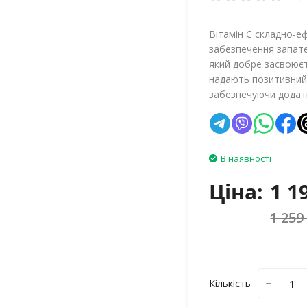
Вітамін С складно-еф
забезпечення запате
який добре засвоюєт
надають позитивний 
забезпечуючи додатк
В наявності
Ціна:
1 1
1 259
Кількість