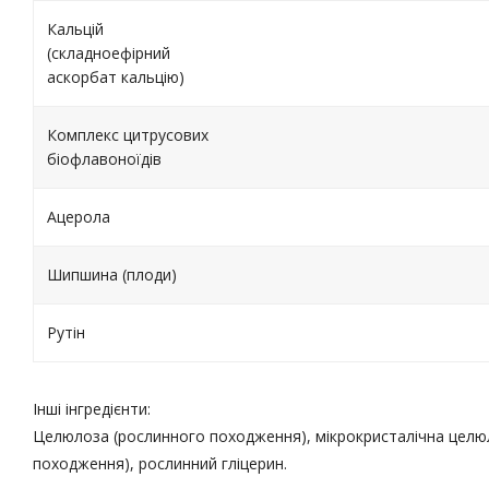
Кальцій
(складноефірний
аскорбат кальцію)
Комплекс цитрусових
біофлавоноїдів
Ацерола
Шипшина (плоди)
Рутін
Інші інгредієнти:
Целюлоза (рослинного походження), мікрокристалічна целюл
походження), рослинний гліцерин.