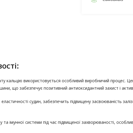
ості:
ату кальцію використовується особливий виробничий процес. Ц
ини, що забезпечує позитивний антиоксидантний захист і активн
еластичності судин, забезпечить підвищену засвоюваність заліза.
му та імунної системи під час підвищеної захворюваності, особли