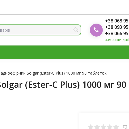
ренди
Блог Foodok
Рейтинги товарів
+38 068 95
+38 093 95
+38 066 95
замовити дзв
МІНЕРАЛИ
ВІТАМІН Д3
ОМЕГА
ВІТАМІНИ ДЛЯ ЖІНО
К
ладноефірний Solgar (Ester-C Plus) 1000 мг 90 таблеток
lgar (Ester-C Plus) 1000 мг 9