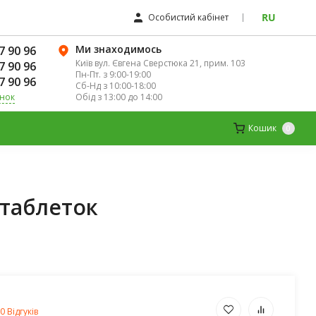
RU
Особистий кабінет
Ми знаходимось
7 90 96
Київ вул. Євгена Сверстюка 21, прим. 103
7 90 96
Пн-Пт. з 9:00-19:00
7 90 96
Сб-Нд з 10:00-18:00
Обід з 13:00 до 14:00
інок
К
ДИТЯЧІ ВІТАМІНИ
МАГНІЙ
Кошик
0
0 таблеток
0 Відгуків