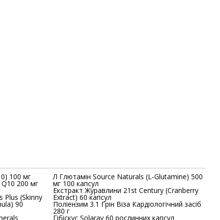
OW Foods (CoQ10) 100 мг
Л Глютамін Source Naturals (L-Glutamine) 500
O Q10 200 мг
мг 100 капсул
Екстракт Журавлини 21st Century (Cranberry
Extract) 60 капсул
ula) 90
Поліензим 3.1 Грін Віза Кардіологічний засіб
280 г
nerals
Гібіскус Solaray 60 рослинних капсул