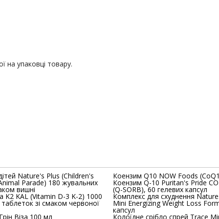
ї на упаковці товару.
ітей Nature's Plus (Children's
Коензим Q10 N
 Animal Parade) 180 жувальних
Коензим Q-10 Puritan's Pride C
аком вишні
(Q-SORB), 60 гелевих капсул
amin D-3 K-2) 1000
Комплекс для схуднення Natures Plus (Skinny
 таблеток зі смаком червоної
Mini Energizing Weight Loss Form
капсул
Грін Віза 100 мл
Колоїдне срібло спрей Trace Mi