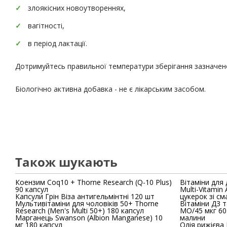
злоякісних новоутвореннях,
вагітності,
в період лактації.
Дотримуйтесь правильної температури зберігання зазначено
Біологічно активна добавка - не є лікарським засобом.
Також шукають
Коензим Coq10 + Thorne Research (Q-10 Plus)
Вітаміни для д
90 капсул
Multi-Vitamin
Капсули Грін Віза антигельмінтні 120 шт
цукерок зі см
Мультивітаміни для чоловіків 50+ Thorne
Вітаміни Д3 та K2 KAL (Vit
Research (Men's Multi 50+) 180 капсул
МО/45 мкг 60
Марганець Swanson (Albion Manganese) 10
малини
мг 180 капсул
Олія рижієва 