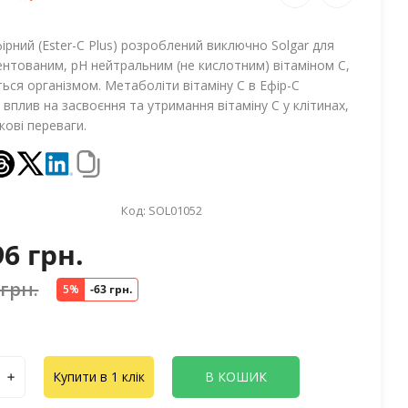
ірний (Ester-C Plus) розроблений виключно Solgar для
нтованим, рН нейтральним (не кислотним) вітаміном С,
ься організмом. Метаболіти вітаміну С в Ефір-С
вплив на засвоєння та утримання вітаміну С у клітинах,
ові переваги.
Код:
SOL01052
96 грн.
 грн.
5%
-63 грн.
Купити в 1 клік
В КОШИК