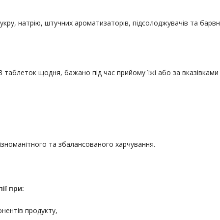
цукру, натрію, штучних ароматизаторів, підсолоджувачів та барвн
3 таблеток щодня, бажано під час прийому їжі або за вказівками 
різноманітного та збалансованого харчування.
ії
при:
онентів продукту,