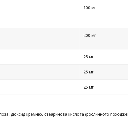
100 мг
200 мг
25 мг
25 мг
25 мг
оза, діоксид кремнію, стеаринова кислота (рослинного походжен