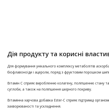
Опис
Характеристики
Дія продукту та корисні властив
Для формування унікального комплексу метаболітів аскорб
біофлавоноїди і ацероли, поряд з фруктовим порошком шипш
Вітамін С сприяє виробленню колагену, поліпшенню стану та 
суглоби, а також на поліпшення шкірного покриву.
Вітамінна харчова добавка Ester-C сприяє підтримці організ
захворюваності та ускладнення.