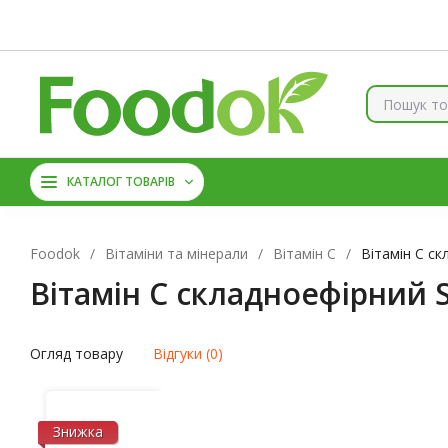
Контакти
Доставка та оплата
Про нас
Знижки
Б
КОЛАГЕН
ВІТАМІНИ ТА 
КАТАЛОГ ТОВАРІВ
АМІНОКИСЛОТИ
ЦИН
Foodok
/
Вітаміни та мінерали
/
Вітамін С
/
Вітамін C ск
Вітамін C складноефірний So
Огляд товару
Відгуки (0)
Знижка