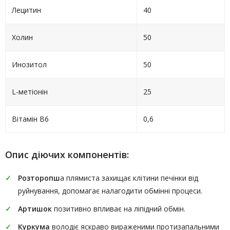
Лецитин
40
Холин
50
Инозитол
50
L-метіонін
25
Вітамін В6
0,6
Опис діючих компонентів:
Розторопш
а плямиста захищає клітини печінки від
руйнування, допомагає налагодити обмінні процеси.
Артишок
позитивно впливає на ліпідний обмін.
Куркума
володіє яскраво вираженими протизапальними