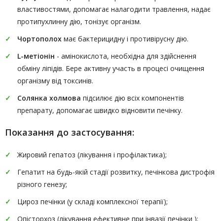
властивостями, допомагає налагодити травлення, надає
протипухлинну дію, тонізує організм.
Чортополох
має бактерицидну і противірусну дію.
L-метіонін
- амінокислота, необхідна для здійснення
обміну ліпідів. Бере активну участь в процесі очищення
організму від токсинів.
Солянка холмова
підсилює дію всіх компонентів
препарату, допомагає швидко відновити печінку.
Показання до застосування:
Жировий гепатоз (лікування і профілактика);
Гепатит на будь-якій стадії розвитку, печінкова дистрофія
різного генезу;
Цироз печінки (у складі комплексної терапії);
Опісторхоз (лікування ефективне при інвазії печінки );