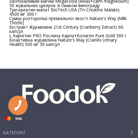
Заспокійливий магній MegaFood (Relax+calm magnesium)
30 жувальних цукерок зі смаком винограду
Три-креатин малат BioTech USA (Tri-Creatine Malate)
4500 мг 300 г
Суміш розторопші преміальної якості Nature's Way (Milk
Thistle)
Екстракт Журавлини 21st Century (Cranberry Extract) 60
капсул
L Карнітин PRO Рослина Карпат
Колаген Pure Gold 300 г
Біоактивна журавлина Nature's Way (CranRx Urinary
Health) 500 мг 30 капсул
КАТЕГОРІЇ