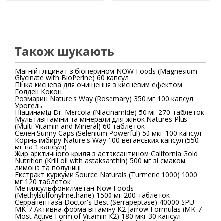
Також шукають
Магній гліцинат з біоперином NOW Foods (Magnesium
Glycinate with BioPerine) 60 капсул
Пінка киснева для очищення з кисневим ефектом
Голден Кокон
Розмарин Nature's Way (Rosemary) 350 мг 100 капсул
Урогель
Ніацинамід Dr. Mercola (Niacinamide) 50 мг 270 таблеток
Мультивітаміни та мінерали для жінок Natures Plus
(Multi-Vitamin and Mineral) 60 таблеток
Селен Sunny Caps (Selenium Powerful) 50 мкг 100 капсул
Корінь імбиру Nature's Way 100 веганських капсул (550
мг на 1 капсулі)
Жир арктичного криля з астаксантином California Gold
Nutrition (Krill oil with astaksanthin) 500 мг зі смаком
лимона та полуниці
Екстракт куркуми Source Naturals (Turmeric 1000) 1000
мг 120 таблеток
Метилсульфонилметан Now Foods
(Methylsulfonylmethane) 1500 мг 200 таблеток
Серрапептаза Doctor's Best (Serrapeptase) 40000 SPU
MK-7 Активна форма вітаміну K2 Jarrow Formulas (MK-7
Most Active Form of Vitamin K2) 180 мкг 30 капсул