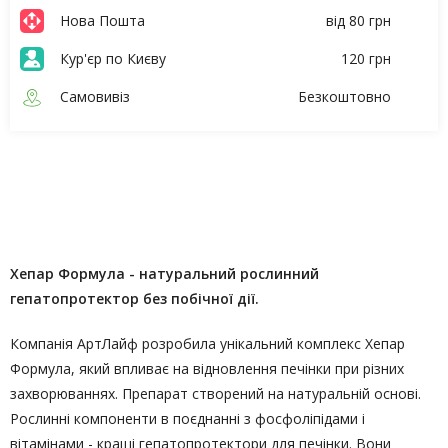
Нова Пошта
від 80 грн
Кур'єр по Києву
120 грн
Самовивіз
Безкоштовно
Опис
Характеристики
Хепар Формула - натуральний рослинний
гепатопротектор без побічної дії.
Компанія АртЛайф розробила унікальний комплекс Хепар
Формула, який впливає на відновлення печінки при різних
захворюваннях. Препарат створений на натуральній основі.
Рослинні компоненти в поєднанні з фосфоліпідами і
вітамінами - кращі гепатопротектори для печінки. Вони