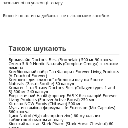
зазначеної на упаковці товару.
Біологічно активна добавка - не є лікарським засобом.
Також шукають
Бромелайн Doctor's Best (Bromelain) 500 мг 90 капсул
Омега 3-6-9 Nordic Naturals (Complete Omega) зі смаком
лимона
Комбінований набір Тач Фаворит Forever Living Products
(A Touch of Forever)
Комплекс для слизової оболонки шлунка Source
Naturals (GastricSoothe) 30 капсул
Колаген 1 та 3 типу Doctor's Best (Collagen types 1 and
3) 500 мг 240 капсул
Енергетичний Напій форевер FAB X без калорій Forever
Living Products (Forever Active Boost) 250 мл
Хітозан NOW Foods (Chitosan) 500 мг
Мультивітамінна формула Life Extension (Mix Capsules)
360 капсул
Цинк Natrol (High absorption zinc) 60 жувальних
таблеток зі смаком ананасу
Кінський каштан Stark Pharm (Stark Horse Chestnut) 60
капсул