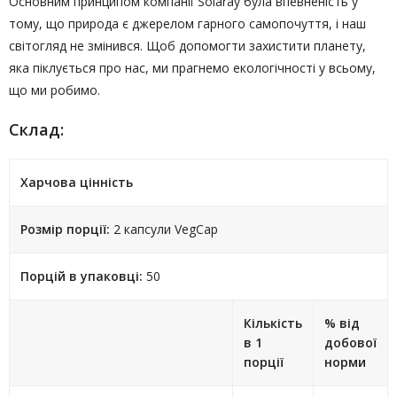
Основним принципом компанії Solaray була впевненість у
тому, що природа є джерелом гарного самопочуття, і наш
світогляд не змінився. Щоб допомогти захистити планету,
яка піклується про нас, ми прагнемо екологічності у всьому,
що ми робимо.
Склад:
Харчова цінність
Розмір порції:
2 капсули VegCap
Порцій в упаковці:
50
Кількість
% від
в 1
добової
порції
норми