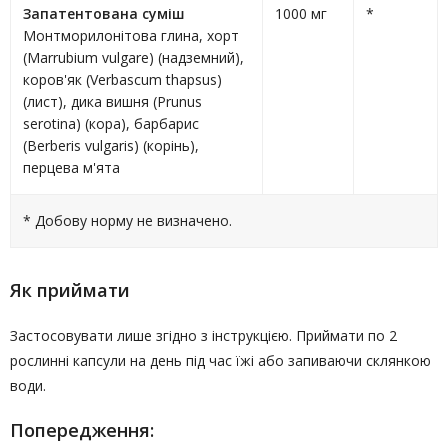
Запатентована суміш
1000 мг
*
Монтморилонітова глина, хорт
(Marrubium vulgare) (надземний),
коров'як (Verbascum thapsus)
(лист), дика вишня (Prunus
serotina) (кора), барбарис
(Berberis vulgaris) (корінь),
перцева м'ята
* Добову норму не визначено.
Як приймати
Застосовувати лише згідно з інструкцією. Приймати по 2
рослинні капсули на день під час їжі або запиваючи склянкою
води.
Попередження: