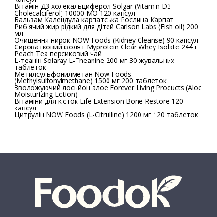
Вітамін Д3 холекальциферол Solgar (Vitamin D3
Cholecalciferol) 10000 МО 120 капсул
Бальзам Календула карпатська Рослина Карпат
Риб'ячий жир рідкий для дітей Carlson Labs (Fish oil) 200
мл
Очищення нирок NOW Foods (Kidney Cleanse) 90 капсул
Сироватковий ізолят Myprotein Clear Whey Isolate 244 г
Peach Tea персиковий чай
L-теанін Solaray L-Theanine 200 мг 30 жувальних
таблеток
Метилсульфонилметан Now Foods
(Methylsulfonylmethane) 1500 мг 200 таблеток
Зволожуючий лосьйон алое Forever Living Products (Aloe
Moisturizing Lotion)
Вітаміни для кісток Life Extension Bone Restore 120
капсул
Цитрулін NOW Foods (L-Citrulline) 1200 мг 120 таблеток