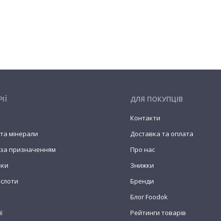
ІЇ
ДЛЯ ПОКУПЦІВ
Контакти
 та мінерали
Доставка та оплата
 за призначенням
Про нас
вки
Знижки
ислоти
Бренди
Блог Foodok
ї
Рейтинги товарів