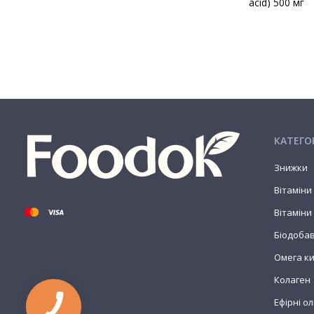
acid) 500 мг
КАТЕГОР
Знижки
Вітаміни
Вітаміни
Біодоба
Омега к
Колаген
Ефірні олі