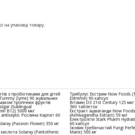
ї на упаковці товару.
тів з пробіотиками для дітей
Трибулус Екстрим Now Foods (T
Extreme) 90 капсул
смаком тропічних фруктів
Вітамін D3 21st Century 125 мкг
lgar (Sublingual
360 таблеток
min В12) 5000 мкг
Екстракт ашваганди Now Food
 antiseptic Рослина Карпат 60
(Ashwagandha Extract) 59 мл
Електроліти Stark Pharm Hydrati
aray (Passion Flower) 350 мг
60 капсул
Їжовик гребінчастий Fungi Perfec
а Solaray (Pantothenic
Mane) 500 мг