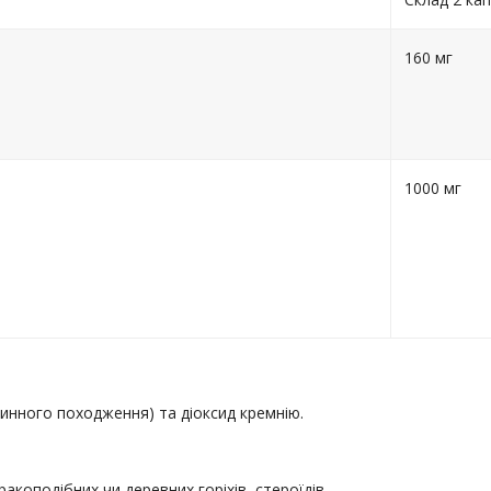
160 мг
1000 мг
инного походження) та діоксид кремнію.
акоподібних чи деревних горіхів, стероїдів.