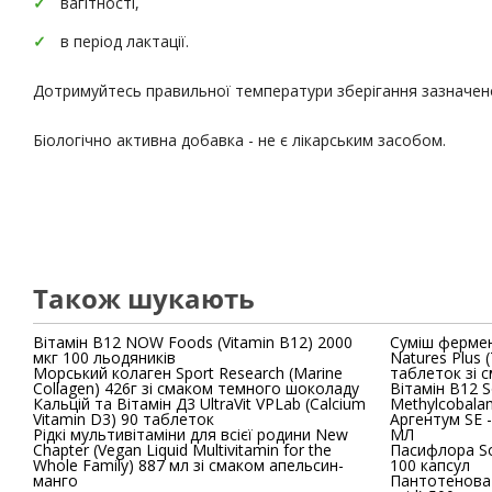
вагітності,
в період лактації.
Дотримуйтесь правильної температури зберігання зазначено
Біологічно активна добавка - не є лікарським засобом.
Також шукають
Вітамін В12 NOW Foods (Vitamin B12) 2000
Суміш фермен
мкг 100 льодяників
Natures Plus (Tummy Zyme) 90 жувальних
Морський колаген Sport Research (Marine
таблеток зі 
Collagen) 426г зі смаком темного шоколаду
Вітамін В12 So
Кальцій та Вітамін Д3 UltraVit VPLab (Calcium
Methylcobala
Vitamin D3) 90 таблеток
Аргентум SЕ -
Рідкі мультивітаміни для всієї родини New
МЛ
Chapter (Vegan Liquid Multivitamin for the
Пасифлора Sol
Whole Family) 887 мл зі смаком апельсин-
100 капсул
манго
Пантотенова кислот