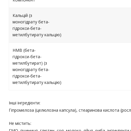
Кальцій (з
моногідрату бета-
гідрокси-бета-
метилбутирату кальцію)
HMB (бета-
гідрокси-бета-
метилбутират) (з
моногідрату бета-
гідрокси-бета-
метилбутирату кальцію)
Інші інгредієнти:
Гіпромелоза (целюлозна капсула), стеаринова кислота (росл
Не містить:
ГМО, пшениця, глютен, соя, молоко, яйця, риба, інгредієнти р