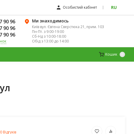
RU
Особистий кабінет
Ми знаходимось
7 90 96
Київ вул. Євгена Сверстюка 21, прим. 103
7 90 96
Пн-Пт. з 9:00-19:00
7 90 96
Сб-Нд з 10:00-18:00
Обід з 13:00 до 14:00
інок
К
ДИТЯЧІ ВІТАМІНИ
МАГНІЙ
Кошик
0
сул
0 Відгуків