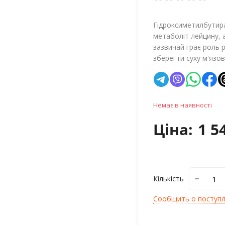
Гідроксиметилбутира
метаболіт лейцину,
зазвичай грає роль р
зберегти суху м'язов
Немає в наявності
Ціна:
1 5
Кількість
Сообщить о поступ