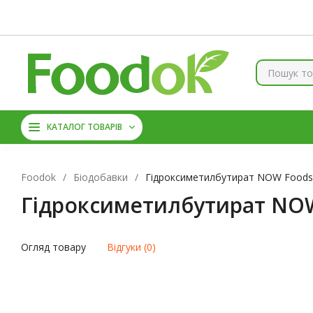
Контакти
Доставка та оплата
Про нас
Знижки
Б
КОЛАГЕН
ВІТАМІНИ ТА 
КАТАЛОГ ТОВАРІВ
АМІНОКИСЛОТИ
ЦИН
Foodok
/
Біодобавки
/
Гідроксиметилбутират NOW Foods 
Гідроксиметилбутират NOW 
Огляд товару
Відгуки (0)