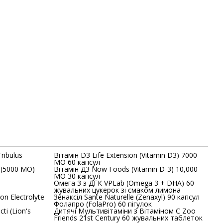
ribulus
Вітамін D3 Life Extension (Vitamin D3) 7000
МО 60 капсул
 (5000 МО)
Вітамін Д3 Now Foods (Vitamin D-3) 10,000
МО 30 капсул
s
Омега 3 з ДГК VPLab (Omega 3 + DHA) 60
жувальних цукерок зі смаком лимона
on Electrolyte
Зенаксіл Sante Naturelle (Zenaxyl) 90 капсул
Фолапро (FolaPro) 60 пігулок
ti (Lion's
Дитячі Мультивітаміни з Вітаміном C Zoo
Friends 21st Century 60 жувальних таблеток