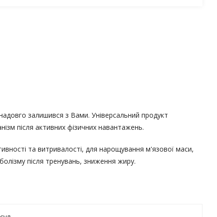
 надовго залишився з Вами. Універсальний продукт
нізм після активних фізичних навантажень.
ивності та витривалості, для нарощування м'язової маси,
аболізму після тренувань, зниження жиру.
псул