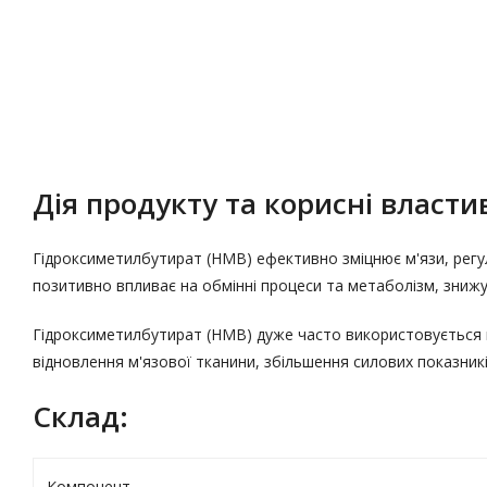
Опис
Характеристики
Дія продукту та корисні властив
Гідроксиметилбутират (HMB) ефективно зміцнює м'язи, регу
позитивно впливає на обмінні процеси та метаболізм, знижу
Гідроксиметилбутират (HMB) дуже часто використовується в 
відновлення м'язової тканини, збільшення силових показникі
Склад:
Компонент