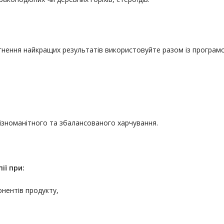
сягнення найкращих результатів використовуйте разом із програм
різноманітного та збалансованого харчування.
ії
при:
онентів продукту,