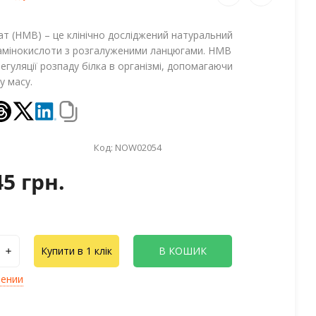
т (HMB) – це клінічно досліджений натуральний
 амінокислоти з розгалуженими ланцюгами. HMB
егуляції розпаду білка в організмі, допомагаючи
у масу.
Код:
NOW02054
45 грн.
Купити в 1 клік
В КОШИК
лении