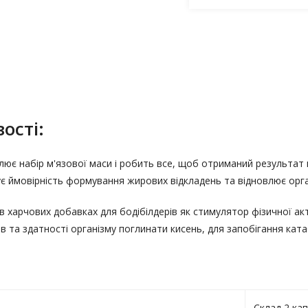
ості:
лює набір м'язової маси і робить все, щоб отриманий результат
є ймовірність формування жирових відкладень та відновлює орга
харчових добавках для бодібілдерів як стимулятор фізичної акт
в та здатності організму поглинати кисень, для запобігання кат
Склад 2 ка