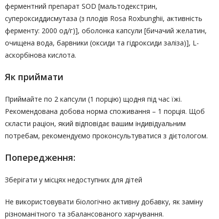
ферментний препарат SOD [мальтодекстрин,
супероксиддисмутаза (з плодів Rosa Roxbunghii, активність
ферменту: 2000 од/г)], оболонка капсули [бичачий желатин,
очищена вода, барвники (оксиди та гідроксиди заліза)], L-
аскорбінова кислота.
Як приймати
Приймайте по 2 капсули (1 порцію) щодня під час їжі.
Рекомендована добова норма споживання – 1 порція. Щоб
скласти раціон, який відповідає вашим індивідуальним
потребам, рекомендуємо проконсультуватися з дієтологом.
Попередження:
Зберігати у місцях недоступних для дітей
Не використовувати біологічно активну добавку, як заміну
різноманітного та збалансованого харчування.