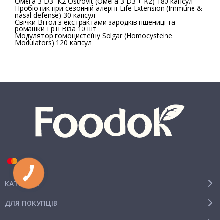
Омега 3 D3+K2 Ostrovit (Омега 3 D3 + K2) 180 капсул
Пробіотик при сезонній алергії Life Extension (Immune &
nasal defense) 30 капсул
Свічки Вітол з екстрактами зародків пшениці та
ромашки Грін Віза 10 шт
Модулятор гомоцистеїну Solgar (Homocysteine
Modulators) 120 капсул
КАТЕГОРІЇ
ДЛЯ ПОКУПЦІВ