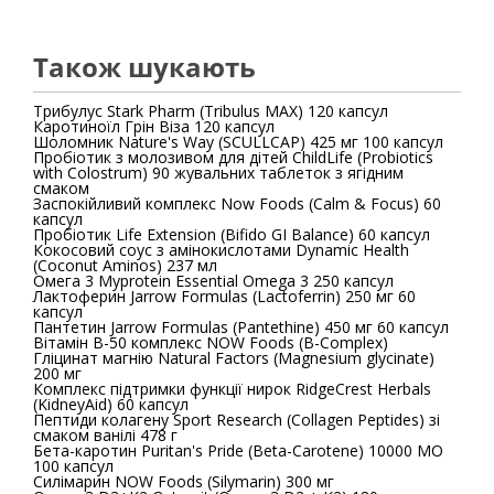
Також шукають
Трибулус Stark Pharm (Tribulus MAX) 120 капсул
Каротиноїл Грін Віза 120 капсул
Шоломник Nature's Way (SCULLCAP) 425 мг 100 капсул
Пробіотик з молозивом для дітей ChildLife (Probiotics
with Colostrum) 90 жувальних таблеток з ягідним
смаком
Заспокійливий комплекс Now Foods (Calm & Focus) 60
капсул
Пробіотик Life Extension (Bifido GI Balance) 60 капсул
Кокосовий соус з амінокислотами Dynamic Health
(Coconut Aminos) 237 мл
Омега 3 Myprotein Essential Omega 3 250 капсул
Лактоферин Jarrow Formulas (Lactoferrin) 250 мг 60
капсул
Пантетин Jarrow Formulas (Pantethine) 450 мг 60 капсул
Вітамін В-50 комплекс NOW Foods (B-Complex)
Гліцинат магнію Natural Factors (Magnesium glycinate)
200 мг
Комплекс підтримки функції нирок RidgeCrest Herbals
(KidneyAid) 60 капсул
Пептиди колагену Sport Research (Collagen Peptides) зі
смаком ванілі 478 г
Бета-каротин Puritan's Pride (Beta-Carotene) 10000 MО
100 капсул
Силімарин NOW Foods (Silymarin) 300 мг