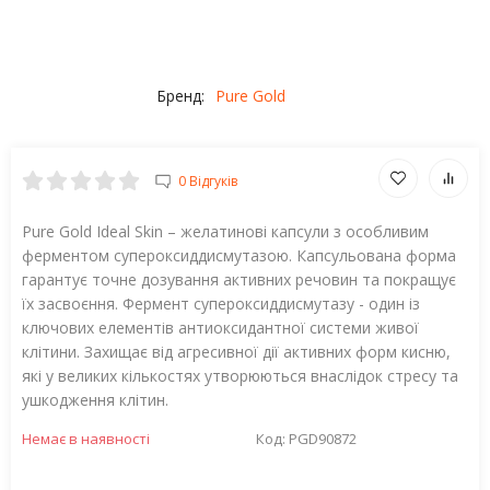
Бренд:
Pure Gold
0 Відгуків
Pure Gold Ideal Skin – желатинові капсули з особливим
ферментом супероксиддисмутазою. Капсульована форма
гарантує точне дозування активних речовин та покращує
їх засвоєння. Фермент супероксиддисмутазу - один із
ключових елементів антиоксидантної системи живої
клітини. Захищає від агресивної дії активних форм кисню,
які у великих кількостях утворюються внаслідок стресу та
ушкодження клітин.
Немає в наявності
Код:
PGD90872