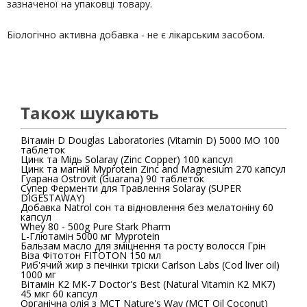
зазначеної на упаковці товару.
Біологічно активна добавка - не є лікарським засобом.
Також шукають
Вітамін D Douglas Laboratories (Vitamin D) 5000 МО 100
таблеток
Цинк та Мідь Solaray (Zinc Copper) 100 капсул
Цинк та магній Myprotein Zinc and Magnesium 270 капсул
Гуарана Ostrovit (Guarana) 90 таблеток
Супер Ферменти для Травлення Solaray (SUPER
DIGESTAWAY)
Добавка Natrol сон та відновлення без мелатоніну 60
капсул
Whey 80 - 500g Pure Stark Pharm
L-Глютамін 5000 мг Myprotein
Бальзам масло для зміцнення та росту волосся Грін
Віза Фітотон FITOTON 150 мл
Риб'ячий жир з печінки тріски Carlson Labs (Cod liver oil)
1000 мг
Вітамін К2 МК-7 Doctor's Best (Natural Vitamin K2 MK7)
45 мкг 60 капсул
Органічна олія з MCT Nature's Way (MCT Oil Coconut)