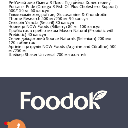
Риб'ячий жир Омега-3 Плюс Підтримка Холестерину
Puritan's Pride (Omega-3 Fish Oil Plus Cholesterol Support)
500/150 мг 60 капсул
Глюкозамін хондроїтин, Glucosamine & Chondroitin
Thorne Research 500 мг/250 мг 90 капсул
Секюріл Yalacta (Securil) 30 капсул
Чорниця NOW Foods (Bilberry) 80 мг 100 капсул
Пробіотик з пребіотиком Mason Natural (Probiotic with
Prebiotic) 40 капсул
Селен дріжджовий Source Naturals (Selenium) 200 мкг
120 таблеток
Аргінін і цитрулін NOW Foods (Arginine and Citrulline) 500
мг/250 мг
Шейкер Shaker Universal 700 мл жовтий
КНОПКА