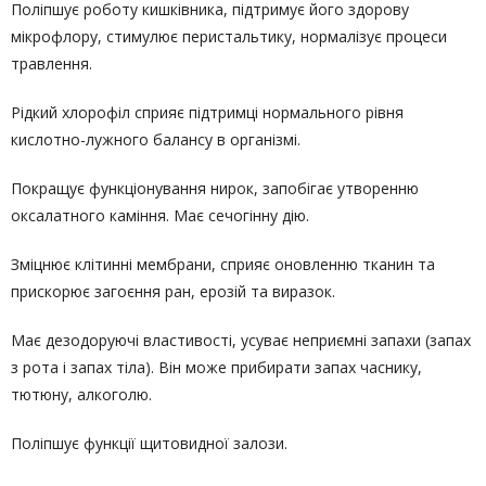
Поліпшує роботу кишківника, підтримує його здорову
мікрофлору, стимулює перистальтику, нормалізує процеси
травлення.
Рідкий хлорофіл сприяє підтримці нормального рівня
кислотно-лужного балансу в організмі.
Покращує функціонування нирок, запобігає утворенню
оксалатного каміння. Має сечогінну дію.
Зміцнює клітинні мембрани, сприяє оновленню тканин та
прискорює загоєння ран, ерозій та виразок.
Має дезодоруючі властивості, усуває неприємні запахи (запах
з рота і запах тіла). Він може прибирати запах часнику,
тютюну, алкоголю.
Поліпшує функції щитовидної залози.