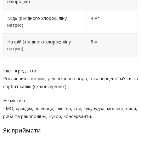
(хлорофіл)
Мідь (з мідного хлорофіліну
4 мг
натрію)
Натрій (з мідного хлорофіліну
5 мг
натрію)
Інші інгредієнти:
Рослинний гліцерин, деіонізована вода, олія перцевої м'яти та
сорбат калію (як консервант).
Не містить:
ГМО, дріжджі, пшениця, глютен, соя, кукурудза, молоко, яйця,
риба та ракоподібні, цукор, консерванти.
Як приймати