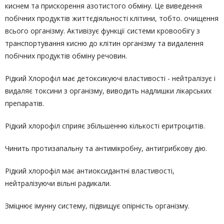
киснем та прискорення азотистого обміну. Це виведення
побічних продуктів життєдіяльності клітини, тобто. очищення
всього організму. Активізує функції системи кровообігу з
транспортування кисню до клітин організму та видалення
побічних продуктів обміну речовин.
Рідкий Хлорофіл має детоксикуючі властивості - нейтралізує і
видаляє токсини з організму, виводить надлишки лікарських
препаратів.
Рідкий хлорофіл сприяє збільшенню кількості еритроцитів.
Чинить протизапальну та антимікробну, антигрибкову дію.
Рідкий хлорофіл має антиоксидантні властивості,
нейтралізуючи вільні радикали.
Зміцнює імунну систему, підвищує опірність організму.