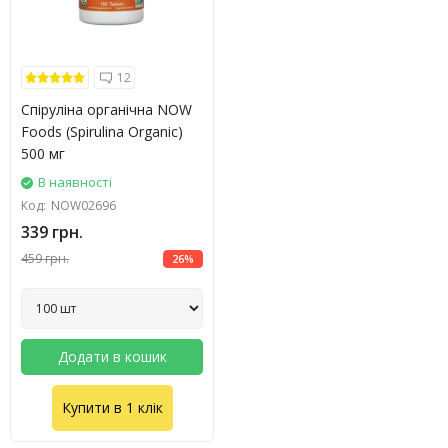
12
Спіруліна органічна NOW
Foods (Spirulina Organic)
500 мг
В наявності
Код:
NOW02696
339 грн.
459 грн.
26%
Додати в кошик
Купити в 1 клік