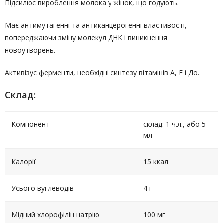
Підсилює вироблення молока у жінок, що годують.
Має антимутагенні та антиканцерогенні властивості,
попереджаючи зміну молекул ДНК і виникнення
новоутворень.
Активізує ферменти, необхідні синтезу вітамінів А, Е і До.
Склад:
Компонент
склад: 1 ч.л., або 5
мл
Калорії
15 ккал
Усього вуглеводів
4 г
Мідний хлорофілін натрію
100 мг