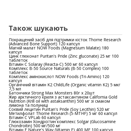
Також шукають
Покращений засіб для підтримки кісток Thorne Research
(Advanced Bone Support) 120 капсул
Магній малат NOW Foods (Magnesium Malate) 180
капсул
Цинк глюконат Puritan's Pride (Zinc gluconate) 25 мг 100
таблеток
Вітамін С Solaray (Reacta-C) 500 мг 60 капсул
Комплекс B-50 Source Naturals (B-50 Complex) 100
таблеток
Комплекс амінокислот NOW Foods (Tri-Amino) 120
капсул
Органічний вітамін K2 ChildLife (Organic vitamin K2) 5 мкг
7,5 мл
Батончики Strong Max Monsters 80г x 20шт
Жир арктичного криля з астаксантином California Gold
Nutrition (Krill oil with astaksanthin) 500 мг зі смаком
лимона та полуниці
Соєвий лецитин Puritan's Pride (Soy Lecithin) 520 мг
Метилфолат Thorne Research (5-MTHF) 5 мг 60 капсул
Вітамін C VPLab 60 капсул
Глюкозамін Хондроїтин комплекс Solgar (Glucosamine
Chondroitin) 500 мг/500 мг
Вітамін Е Nature's Way (Vitamin E) 400 ME 100 капсул