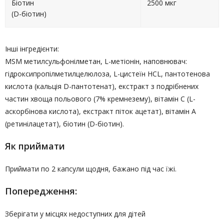
Біотин
2500 мкг
(D-біотин)
Інші інгредієнти:
MSM метилсульфонілметан, L-метіонін, наповнювач:
гідроксипропілметилцелюлоза, L-цистеїн HCL, пантотенова
кислота (кальція D-пантотенат), екстракт з подрібнених
частин хвоща польового (7% кремнезему), вітамін С (L-
аскорбінова кислота), екстракт піток ацетат), вітамін А
(ретинілацетат), біотин (D-біотин).
Як приймати
Приймати по 2 капсули щодня, бажано під час їжі.
Попередження:
Зберігати у місцях недоступних для дітей