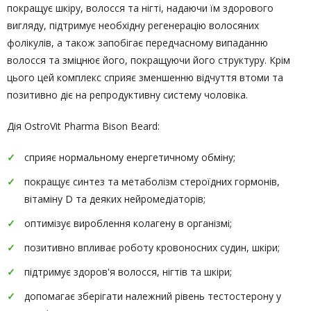
покращує шкіру, волосся та нігті, надаючи їм здорового
вигляду, підтримує необхідну регенерацію волосяних
фолікулів, а також запобігає передчасному випаданню
волосся та зміцнює його, покращуючи його структуру. Крім
цього цей комплекс сприяє зменшенню відчуття втоми та
позитивно діє на репродуктивну систему чоловіка.
Дія OstroVit Pharma Bison Beard:
сприяє нормальному енергетичному обміну;
покращує синтез та метаболізм стероїдних гормонів,
вітаміну D та деяких нейромедіаторів;
оптимізує вироблення колагену в організмі;
позитивно впливає роботу кровоносних судин, шкіри;
підтримує здоров'я волосся, нігтів та шкіри;
допомагає зберігати належний рівень тестостерону у