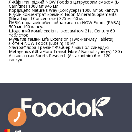
Л-Карнітин рідкий NOW Foods з цитрусовим смаком (L-
Carnitine) 1000 мг 946 мл
Кордицепс Nature's Way (Cordyceps) 1000 мг 60 капсул
Рідкий концентрат кремнію Eidon Mineral Supplements
(Silica Liquid Concentrate) 375 мг 60 мл
ПАБК, пара-амінобензойна кислота NOW Foods (PABA)
500 мг 100 капсул
Щоденний комплекс із глюкозаміном 21st Century 60
таблеток
Мультивітаміни Life Extension (Two-Per-Day Tablets)
Лютеїн NOW Foods (Lutein) 10 мг
УльтраФлора Транзит Файбер / Бактіол синерджі
Metagenics (UltraFlora Transit Fibre / Bactiol synergy) 180 г
Астаксантин Sports Research (Astaxanthin) 6 мг 120
капсул