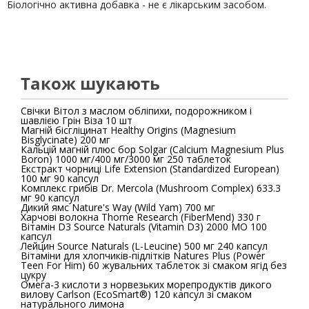
Біологічно активна добавка - не є лікарським засобом.
Також шукають
Свічки Вітол з маслом обліпихи, подорожником і
шавлією Грін Віза 10 шт
Магній бісгліцинат Healthy Origins (Magnesium
Bisglycinate) 200 мг
Кальцій магній плюс бор Solgar (Calcium Magnesium Plus
Boron) 1000 мг/400 мг/3000 мг 250 таблеток
Екстракт чорниці Life Extension (Standardized European)
100 мг 90 капсул
Комплекс грибів Dr. Mercola (Mushroom Complex) 633.3
мг 90 капсул
Дикий ямс Nature's Way (Wild Yam) 700 мг
Харчові волокна Thorne Research (FiberMend) 330 г
Вітамін D3 Source Naturals (Vitamin D3) 2000 МО 100
капсул
Лейцин Source Naturals (L-Leucine) 500 мг 240 капсул
Вітаміни для хлопчиків-підлітків Natures Plus (Power
Teen For Him) 60 жувальних таблеток зі смаком ягід без
цукру
Омега-3 кислоти з норвезьких морепродуктів дикого
вилову Carlson (EcoSmart®) 120 капсул зі смаком
натурального лимона