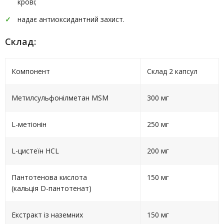
крові;
надає антиоксидантний захист.
Склад:
Компонент
Склад 2 капсул
Метилсульфонілметан MSM
300 мг
L-метіонін
250 мг
L-цистеїн HCL
200 мг
Пантотенова кислота
150 мг
(кальція D-пантотенат)
Екстракт із наземних
150 мг