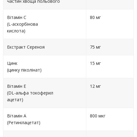
частин хвоща польового
Вітамін С
80 мг
(L-аскорбінова
кислота)
Екстракт Сереноя
75 мг
Цинк
15 мг
(цинку піколінат)
Вітамін Е
12 мг
(DL-альфа токоферил
ацетат)
Вітамін А
800 мкг
(Ретинілацетат)