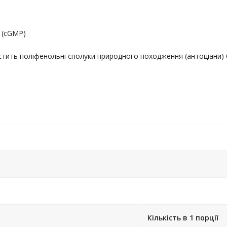
 (cGMP)
стить поліфенольні сполуки природного походження (антоціани) б
Кількість в 1 порції