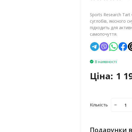
Sports Research Tar
суглобів, якісного с
підходить для активн
самопочуття.
В наявності
Ціна:
1 1
Кількість
Подарунки в