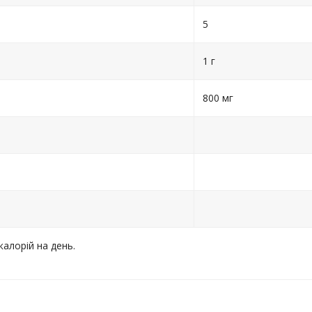
5
1 г
800 мг
алорій на день.