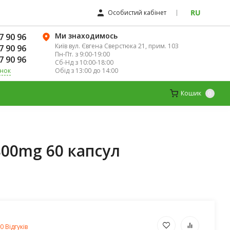
RU
Особистий кабінет
Ми знаходимось
7 90 96
Київ вул. Євгена Сверстюка 21, прим. 103
7 90 96
Пн-Пт. з 9:00-19:00
7 90 96
Сб-Нд з 10:00-18:00
Обід з 13:00 до 14:00
інок
К
ДИТЯЧІ ВІТАМІНИ
МАГНІЙ
Кошик
0
800mg 60 капсул
0 Відгуків