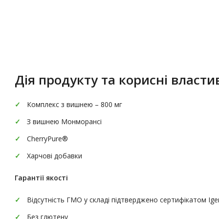
Опис
Характеристики
Дія продукту та корисні властив
Комплекс з вишнею – 800 мг
З вишнею Монморансі
CherryPure®
Харчові добавки
Гарантії якості
Відсутність ГМО у складі підтверджено сертифікатом Ig
Без глютену