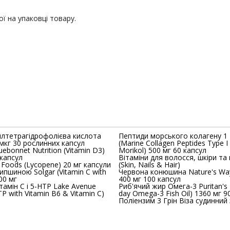
ї на упаковці товару.
лтетрагідрофолієва кислота
Пептиди морського колагену 1
мкг 30 рослинних капсул
(Marine Collagen Peptides Type I
uebonnet Nutrition (Vitamin D3)
Morikol) 500 мг 60 капсул
капсул
Вітаміни для волосся, шкіри та н
Foods (Lycopene) 20 мг капсули
(Skin, Nails & Hair)
шипшиною Solgar (Vitamin C with
Червона конюшина Nature's Way (Red Clove
00 мг
400 мг 100 капсул
ітамін C і 5-HTP Lake Avenue
Риб'ячий жир Омега-3 Puritan's 
TP with Vitamin B6 & Vitamin C)
day Omega-3 Fish Oil) 1360 мг 9
Поліензим 3 Грін Віза судинний 