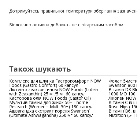
Дотримуйтесь правильної температури зберігання зазначено
Біологічно активна добавка - не є лікарським засобом.
Також шукають
Комплекс для шлунка Гастрокомфорт NOW
Фолат 5-мети
Foods (Gastro Comfort) 60 капсул
Swanson 800 
Лютеїн з зеаксантином NOW Foods (Lutein
Вітамін D3 Bl
with Zeaxanthin) 25 мг/5 мг 60 капсул
1000 МО 100 
Касторова олія NOW Foods (Castor Oil)
Лікопен NOW 
Мультивітаміни для жінок 50+ Thorne
Вітамін С із 
Research (Women's Multi 50+) 180 капсул
Rose Hips) 15
Ашвагандха екстракт кореня Swanson
Вітамін B6, в
(Ultimate Ashwagandha) 250 мг 60 капсул
Nutrition (5-H