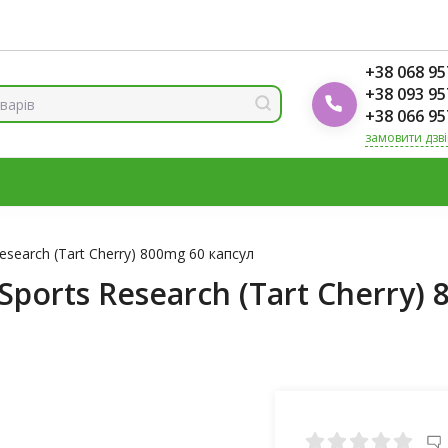
ренди
Блог Foodok
Рейтинги товарів
+38 068 95
+38 093 95
+38 066 95
замовити дзв
МІНЕРАЛИ
ВІТАМІН Д3
ОМЕГА
ВІТАМІНИ ДЛЯ ЖІНО
К
search (Tart Cherry) 800mg 60 капсул
ports Research (Tart Cherry) 