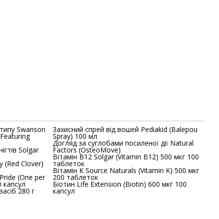
 типу Swanson
Захисний спрей від вошей Pediakid (Balepou
 Featuring
Spray) 100 мл
Догляд за суглобами посиленої дії Natural
ігтів Solgar
Factors (OsteoMove)
Вітамін В12 Solgar (Vitamin B12) 500 мкг 100
r)
таблеток
Вітамін K Source Naturals (Vitamin K) 500 мкг
Pride (One per
200 таблеток
0 капсул
Біотин Life Extension (Biotin) 600 мкг 100
засіб 280 г
капсул