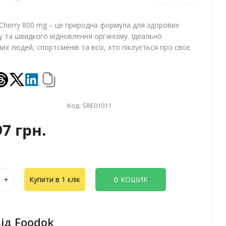
t Cherry 800 mg – це природна формула для здорових
ну та швидкого відновлення організму. Ідеально
их людей, спортсменів та всіх, хто піклується про своє
Код:
SRE01011
97 грн.
Купити в 1 клік
В КОШИК
ід Foodok