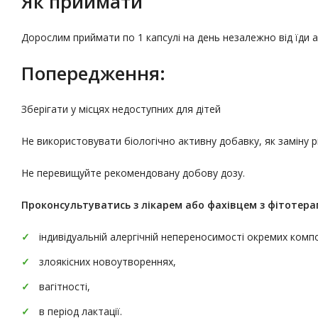
Як приймати
Дорослим приймати по 1 капсулі на день незалежно від їди 
Попередження:
Зберігати у місцях недоступних для дітей
Не використовувати біологічно активну добавку, як заміну 
Не перевищуйте рекомендовану добову дозу.
Проконсультуватись
з лікарем або фахівцем з фітотерап
індивідуальній алергічній непереносимості окремих комп
злоякісних новоутвореннях,
вагітності,
в період лактації.