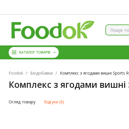
Контакти
Доставка та оплата
Про нас
Знижки
Б
КОЛАГЕН
ВІТАМІНИ ТА 
КАТАЛОГ ТОВАРІВ
АМІНОКИСЛОТИ
ЦИН
Foodok
/
Біодобавки
/
Комплекс з ягодами вишні Sports Re
Комплекс з ягодами вишні S
Огляд товару
Відгуки (0)