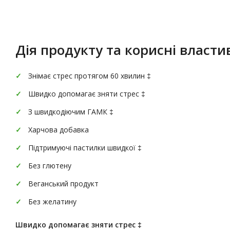
Опис
Характеристики
Дія продукту та корисні властив
Знімає стрес протягом 60 хвилин ‡
Швидко допомагає зняти стрес ‡
З швидкодіючим ГАМК ‡
Харчова добавка
Підтримуючі пастилки швидкої ‡
Без глютену
Веганський продукт
Без желатину
Швидко допомагає зняти стрес ‡