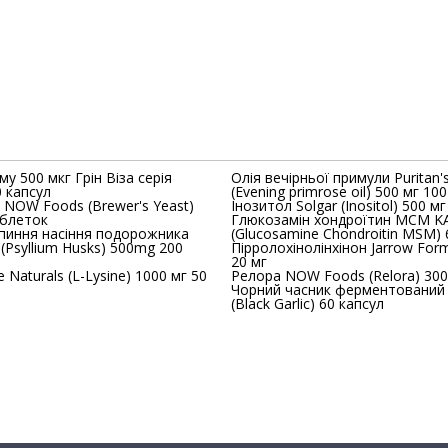
му 500 мкг Грін Віза серія
Олія вечірньої примули Puritan's
 капсул
(Evening primrose oil) 500 мг 10
 NOW Foods (Brewer's Yeast)
Інозитол Solgar (Inositol
аблеток
Глюкозамін хондроїтин МСМ K
пиння насіння подорожника
(Glucosamine Chondroitin MSM)
e (Psyllium Husks) 500mg 200
Пірролохінолінхінон Jarrow For
20 мг
 Naturals (L-Lysine) 1000 мг 50
Релора NOW Foods (Relora) 300
Чорний часник ферментований 
(Black Garlic) 60 капсул