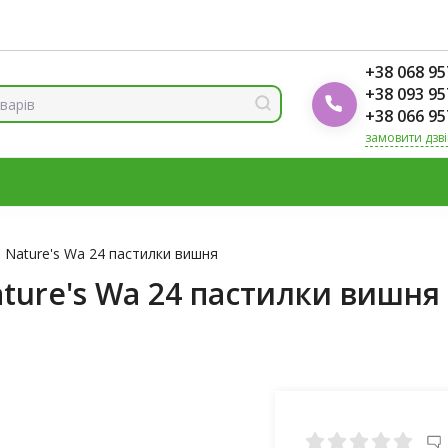
ренди
Блог Foodok
Рейтинги товарів
+38 068 95
+38 093 95
+38 066 95
замовити дзв
МІНЕРАЛИ
ВІТАМІН Д3
ОМЕГА
ВІТАМІНИ ДЛЯ ЖІНО
К
 Nature's Wa 24 пастилки вишня
ture's Wa 24 пастилки вишня