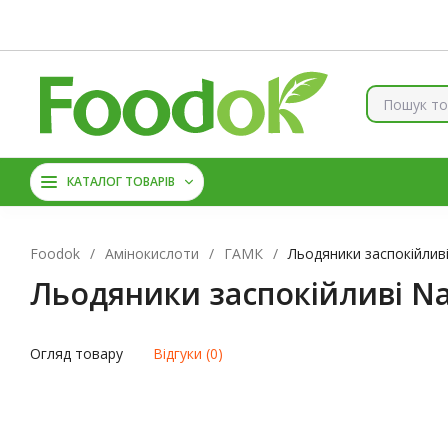
Контакти
Доставка та оплата
Про нас
Знижки
Б
КОЛАГЕН
ВІТАМІНИ ТА 
КАТАЛОГ ТОВАРІВ
АМІНОКИСЛОТИ
ЦИН
Foodok
/
Амінокислоти
/
ГАМК
/
Льодяники заспокійливі
Льодяники заспокійливі Na
Огляд товару
Відгуки (0)