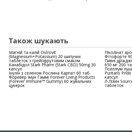
Також шукають
Магній та калій Ostrovit
Піколінат хро
(Magnesium+Potassium) 20 шипучих
Фітофорте 90
таблеток з грейпфрутовим смаком
Пивні дріжджі
Канабідол Stark Pharm (Stark CBD) 50mg 30
650 мг 200 т
капсул
Псилліум луш
Інулін з селеном Рослина Карпат 60 таб
Puritans Prid
Форевер Імун Гаммі Forever Living Products
капсул
(Forever Immune™ Gummy) 60 жувальних
Л-Лізин Source
цукерок
таблеток