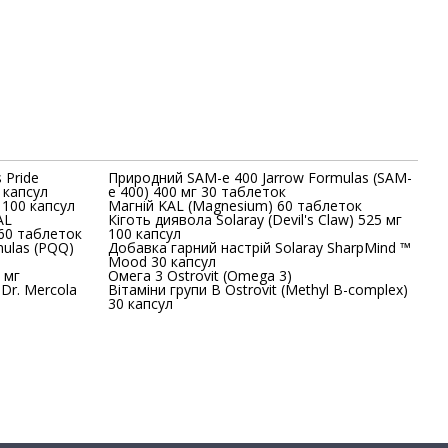
 Pride
Природний SAM-e 400 Jarrow Formulas (SAM-
0 капсул
e 400) 400 мг 30 таблеток
) 500 мг 100 капсул
Магній KAL (Magnesium) 60 таблеток
AL
Кіготь диявола Solaray (Devil's Claw) 525 мг
 60 таблеток
100 капсул
mulas (PQQ)
Добавка гарний настрій Solaray SharpMind ™
Mood 30 капсул
 мг
Омега 3 Ostrovit (Omega 3)
Dr. Mercola
Вітаміни групи В Ostrovit (Methyl B-complex)
30 капсул