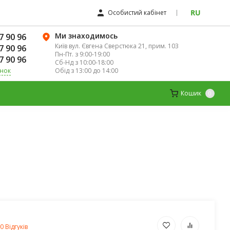
RU
Особистий кабінет
Ми знаходимось
7 90 96
Київ вул. Євгена Сверстюка 21, прим. 103
7 90 96
Пн-Пт. з 9:00-19:00
7 90 96
Сб-Нд з 10:00-18:00
Обід з 13:00 до 14:00
інок
К
ДИТЯЧІ ВІТАМІНИ
МАГНІЙ
Кошик
0
0 Відгуків