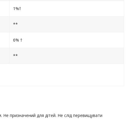
1%†
**
6% †
**
. Не призначений для дітей. Не слід перевищувати