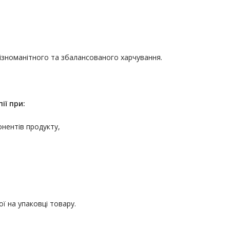
різноманітного та збалансованого харчування.
ії
при:
онентів продукту,
ї на упаковці товару.