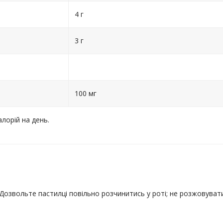
4 г
3 г
100 мг
лорій на день.
 Дозвольте пастилці повільно розчинитись у роті; не розжовувати