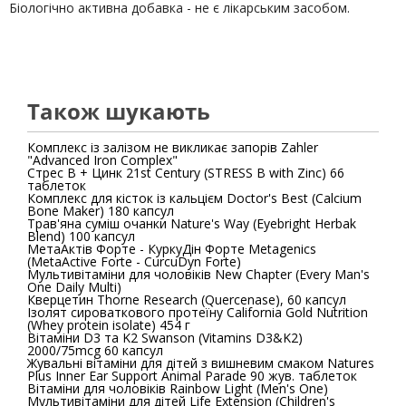
Біологічно активна добавка - не є лікарським засобом.
Також шукають
Комплекс із залізом не викликає запорів Zahler
"Advanced Iron Complex"
Стрес B + Цинк 21st Century (STRESS B with Zinc) 66
таблеток
Комплекс для кісток із кальцієм Doctor's Best (Calcium
Bone Maker) 180 капсул
Трав'яна суміш очанки Nature's Way (Eyebright Herbak
Blend) 100 капсул
МетаАктів Форте - КуркуДін Форте Metagenics
(MetaActive Forte - CurcuDyn Forte)
Мультивітаміни для чоловіків New Chapter (Every Man's
One Daily Multi)
Кверцетин Thorne Research (Quercenase), 60 капсул
Ізолят сироваткового протеїну California Gold Nutrition
(Whey protein isolate) 454 г
Вітаміни D3 та K2 Swanson (Vitamins D3&K2)
2000/75mcg 60 капсул
Жувальні вітаміни для дітей з вишневим смаком Natures
Plus Inner Ear Support Animal Parade 90 жув. таблеток
Вітаміни для чоловіків Rainbow Light (Men's One)
Мультивітаміни для дітей Life Extension (Children's