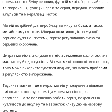
нормального обміну речовин, функцій м'язів, їх розслаблення
та скорочення, функцій нервів та серця, передачі нервових
імпульсів та мінералізації кісток.
Магній потрібний для виробництва жиру та білка, а також
метаболізму глюкози. Мінерал позитивно діє на функції
серцево-судинної системи, сприяє регулюванню тиску та
серцевих скорочень.
Цитрат магнію є сполукою магнію з лимонною кислотою, яка
має високу біодоступність. Він має м'які проносні властивості,
тому може використовуватися людьми, які мають проблеми
з регулярністю випорожнень.
Тауринат магнію – це мінерал магнія у поєднанні з вільною
амінокислотою таурином. Ця форма магнію сприяє
регулюванню та поліпшенню роботи серця, покращенню
чутливості до інсуліну та має заспокійливу дію на нервову
систему.