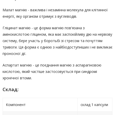
Малат магнію - важлива і незамінна молекула для клітинної
енергії, яку організм отримує з вуглеводів.
Гліцинат магнію - це форма магнію пов'язана з
амінокислотою гліцином, яка має заспокійливу дію на нервову
систему, бере участь у боротьбі зі стресом та почуттям
тривоги. Ця форма є однією з найбіодоступніших і не викликає
проносної дії.
Аспартат магнію - це поєднання магнію з аспарагіновою
кислотою, який частіше застосовується при синдромі
хронічної втоми.
Склад:
Компонент
склад 1 капсули