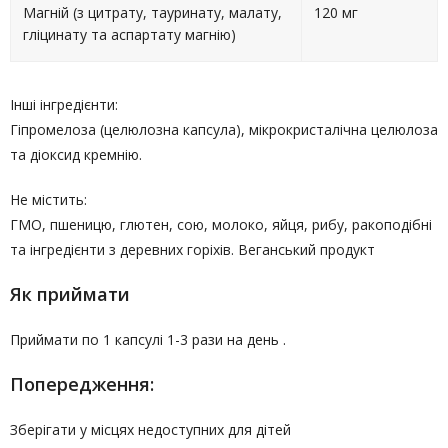
Магній (з цитрату, тауринату, малату,
120 мг
гліцинату та аспартату магнію)
Інші інгредієнти:
Гіпромелоза (целюлозна капсула), мікрокристалічна целюлоза
та діоксид кремнію.
Не містить:
ГМО, пшеницю, глютен, сою, молоко, яйця, рибу, ракоподібні
та інгредієнти з деревних горіхів. Веганський продукт
Як приймати
Приймати по 1 капсулі 1-3 рази на день .
Попередження:
Зберігати у місцях недоступних для дітей