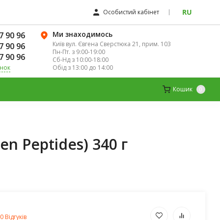
RU
Особистий кабінет
Ми знаходимось
7 90 96
Київ вул. Євгена Сверстюка 21, прим. 103
7 90 96
Пн-Пт. з 9:00-19:00
7 90 96
Сб-Нд з 10:00-18:00
Обід з 13:00 до 14:00
інок
К
ДИТЯЧІ ВІТАМІНИ
МАГНІЙ
Кошик
0
n Peptides) 340 г
0 Відгуків