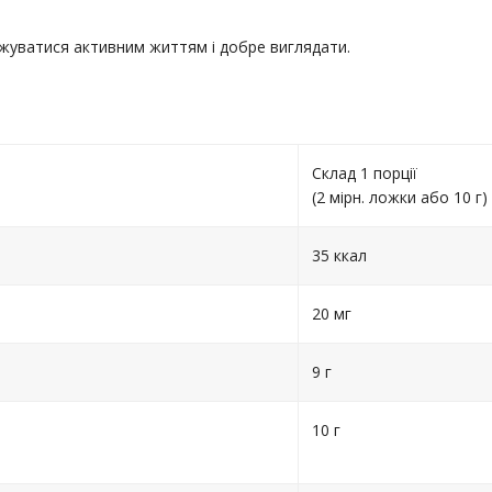
оджуватися активним життям і добре виглядати.
Склад 1 порції
(2 мірн. ложки або 10 г)
35 ккал
20 мг
9 г
10 г