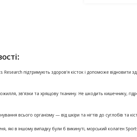
ості:
rts Research підтримують здоров'я кісток і допоможе відновити зд
хожилля, зв'язки та хрящову тканину. Не шкодить кишечнику, гі
вання всього організму — від шкіри та нігтів до суглобів та кіс
уня, які в іншому випадку були б викинуті, морський колаген Sp