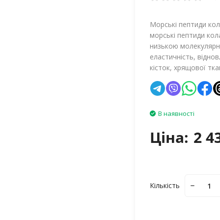
Морські пептиди кола
морські пептиди кола
низькою молекулярно
еластичність, віднов
кісток, хрящової тка
В наявності
Ціна:
2 4
Кількість