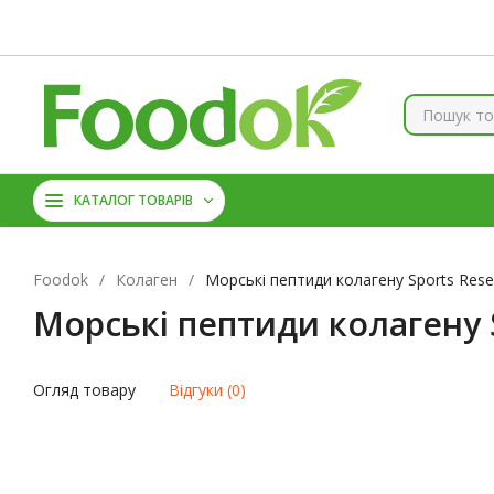
Контакти
Доставка та оплата
Про нас
Знижки
Б
КОЛАГЕН
ВІТАМІНИ ТА 
КАТАЛОГ ТОВАРІВ
АМІНОКИСЛОТИ
ЦИН
Foodok
/
Колаген
/
Морські пептиди колагену Sports Resea
Морські пептиди колагену Sp
Огляд товару
Відгуки (0)