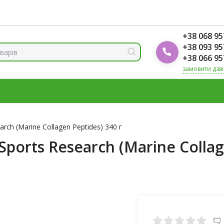
ренди
Блог Foodok
Рейтинги товарів
+38 068 95
+38 093 95
+38 066 95
замовити дзв
МІНЕРАЛИ
ВІТАМІН Д3
ОМЕГА
ВІТАМІНИ ДЛЯ ЖІНО
К
rch (Marine Collagen Peptides) 340 г
orts Research (Marine Collage