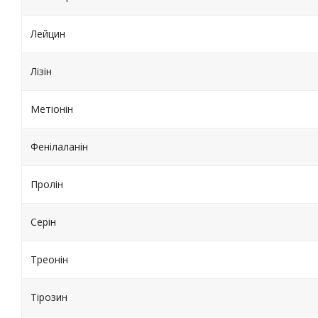
Лейцин
Лізін
Метіонін
Фенілаланін
Пролін
Серін
Треонін
Тірозин