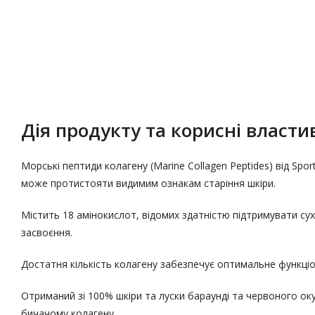
Опис
Характеристики
Дія продукту та корисні властив
Морські пептиди колагену (Marine Collagen Peptides) від Spo
може протистояти видимим ознакам старіння шкіри.
Містить 18 амінокислот, відомих здатністю підтримувати су
засвоєння.
Достатня кількість колагену забезпечує оптимальне функціону
Отриманий зі 100% шкіри та луски бараунді та червоного ок
бичачому колагену.