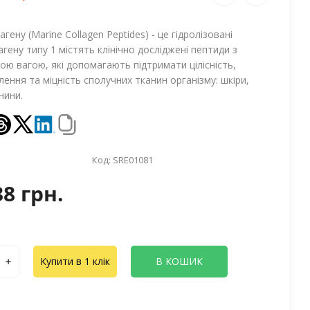
гену (Marine Collagen Peptides) - це гідролізовані
гену типу 1 містять клінічно досліджені пептиди з
ю вагою, які допомагають підтримати цілісність,
лення та міцність сполучних тканин організму: шкіри,
нини.
Код:
SRE01081
38 грн.
Купити в 1 клік
В КОШИК