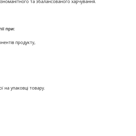
різноманітного та збалансованого харчування.
ії
при:
онентів продукту,
ї на упаковці товару.