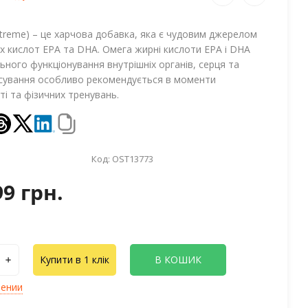
treme) – це харчова добавка, яка є чудовим джерелом
х кислот EPA та DHA. Омега жирні кислоти EPA і DHA
ьного функціонування внутрішніх органів, серця та
осування особливо рекомендується в моменти
ті та фізичних тренувань.
Код:
OST13773
99 грн.
Купити в 1 клік
В КОШИК
лении