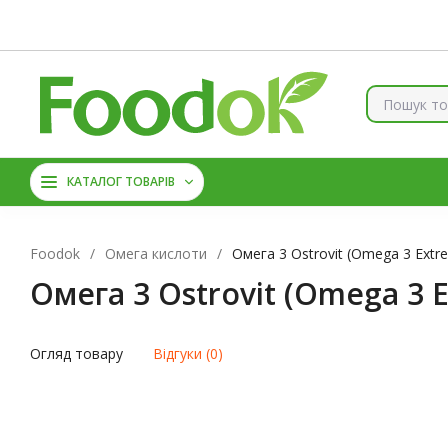
Контакти
Доставка та оплата
Про нас
Знижки
Б
КОЛАГЕН
ВІТАМІНИ ТА 
КАТАЛОГ ТОВАРІВ
АМІНОКИСЛОТИ
ЦИН
Foodok
/
Омега кислоти
/
Омега 3 Ostrovit (Omega 3 Extr
Омега 3 Ostrovit (Omega 3 
Огляд товару
Відгуки (0)