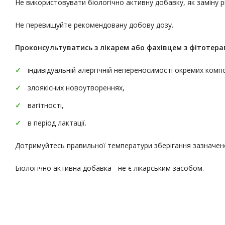
Не використовувати біологічно активну добавку, як заміну 
Не перевищуйте рекомендовану добову дозу.
Проконсультуватись
з лікарем або фахівцем з фітотерап
індивідуальній алергічній непереносимості окремих комп
злоякісних новоутвореннях,
вагітності,
в період лактації.
Дотримуйтесь правильної температури зберігання зазначено
Біологічно активна добавка - не є лікарським засобом.