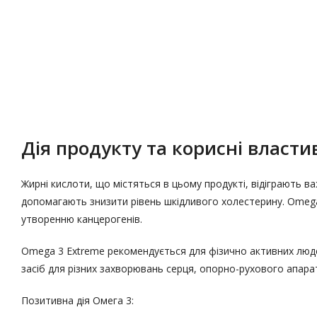
Опис
Характеристики
Дія продукту та корисні властив
Жирні кислоти, що містяться в цьому продукті, відіграють в
допомагають знизити рівень шкідливого холестерину. Omega
утворенню канцерогенів.
Omega 3 Extreme рекомендується для фізично активних люде
засіб для різних захворювань серця, опорно-рухового апара
Позитивна дія Омега 3: