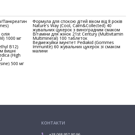
н/Панкреатин
Формула для спокою дітей віком від 8 років
Nature's Way (Cool, Calm&Collected) 40
жувальних цукерок з виноградним смаком
 олія
Вітаміни для жінок 21st Century (Multivitamin
il) 1000 мг
Multimineral) 100 таблеток
Ведмежуйки імунітет Pediakid (Gommes
thyl B12)
Immunite) 60 жувальних цукерок зі смаком
ом вишні
малини
 (High
PU
 Encapsulations (L-Lysine) 500 мг
КОНТАКТИ
+38 068 957 90 96