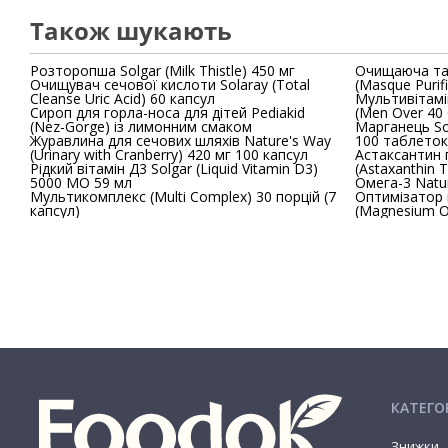
Також шукають
Розторопша Solgar (Milk Thistle) 450 мг
Очищаюча та 
Очищувач сечової кислоти Solaray (Total
(Masque Purifi
Cleanse Uric Acid) 60 капсул
Мультивітамі
Сироп для горла-носа для дітей Pediakid
(Men Over 40 
(Nez-Gorge) із лимонним смаком
Марганець Solgar (Chelated Mang
Журавлина для сечових шляхів Nature's Way
100 таблеток
(Urinary with Cranberry) 420 мг 100 капсул
Астаксантин 
Рідкий вітамін Д3 Solgar (Liquid Vitamin D3)
(Astaxanthin T
5000 МО 59 мл
Омега-3 Natur
Мультикомплекс (Multi Complex) 30 порцій (7
Оптимізатор 
капсул)
(Magnesium O
КАТЕГОР
Знижки