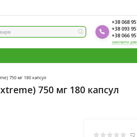
ренди
Блог Foodok
Рейтинги товарів
+38 068 95
+38 093 95
+38 066 95
замовити дзв
МІНЕРАЛИ
ВІТАМІН Д3
ОМЕГА
ВІТАМІНИ ДЛЯ ЖІНО
К
eme) 750 мг 180 капсул
Extreme) 750 мг 180 капсул