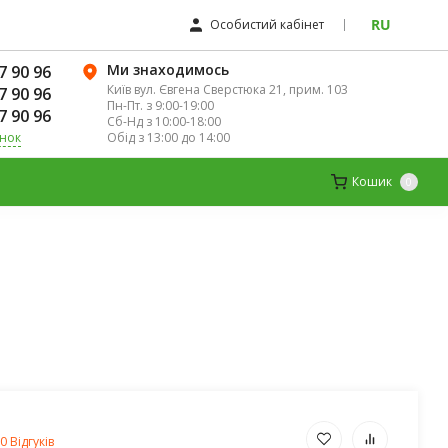
RU
Особистий кабінет
Ми знаходимось
7 90 96
Київ вул. Євгена Сверстюка 21, прим. 103
7 90 96
Пн-Пт. з 9:00-19:00
7 90 96
Сб-Нд з 10:00-18:00
Обід з 13:00 до 14:00
інок
К
ДИТЯЧІ ВІТАМІНИ
МАГНІЙ
Кошик
0
0 Відгуків