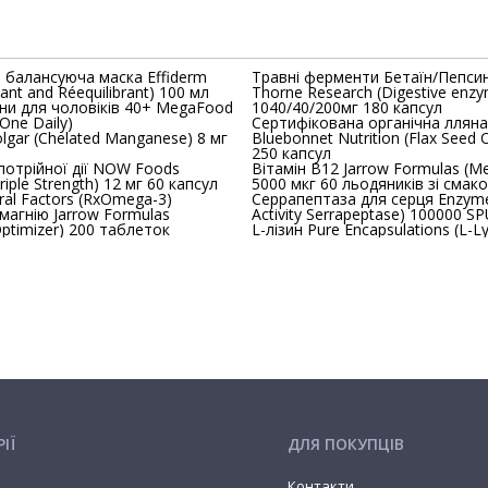
балансуюча маска Effiderm
Травні ферменти Бетаїн/Пепси
ant and Réequilibrant) 100 мл
Thorne Research (Digestive enzymes)
ни для чоловіків 40+ MegaFood
1040/40/200мг 180 капсул
One Daily)
Cертифікована органічна лляна
anese) 8 мг
Bluebonnet Nutrition (Flax Seed O
250 капсул
потрійної дії NOW Foods
Вітамін В12 Jarrow Formulas (Me
riple Strength) 12 мг 60 капсул
5000 мкг 60 льодяників зі смак
al Factors (RxOmega-3)
Серрапептаза для серця Enzymedica
магнію Jarrow Formulas
Activity Serrapeptase) 100000 S
ptimizer) 200 таблеток
L-лізин Pure
ІЇ
ДЛЯ ПОКУПЦІВ
Контакти