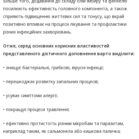
Більше того, додавання до складу олій імбиру та фенхелю
посилюють ефективність головного компонента, а також
сприяють підвищенню життєвих сил та тонусу, що вкрай
позитивно впливає на процеси лікування та профілактики
різних інфекційних захворювань.
Отже, серед основних корисних властивостей
представленого дієтичного доповнення варто виділити:
• знищує бактеріальні, грибкові, вірусні інфекції;
• перешкоджає розвитку запальних процесів;
• усуває симптоми алергії;
• покращує процеси травлення;
• ефективно протистоїть різним мікробам та паразитам,
наприклад таким, як сальмонела або кишкова паличка;