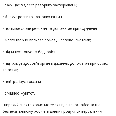
• захищає від респіраторних захворювань;
• блокує розвиток ракових клітин;
• посилює обмін речовин та допомагає при схудненні;
• благотворно впливає роботу нервової системи;
• підвищує тонус та бадьорість;
• підтримує здоров'я органів дихання, допомагає при бронхіті
та астмі;
• нейтралізує токсини;
• зміцнює імунітет.
Широкий спектр корисних ефектів, а також абсолютна
безпека прийому роблять даний продукт універсальним