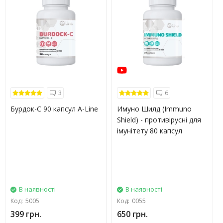
3
6
Бурдок-С 90 капсул A-Line
Имуно Шилд (Immuno
Shield) - противірусні для
імунітету 80 капсул
В наявності
В наявності
Код:
5005
Код:
0055
399 грн.
650 грн.