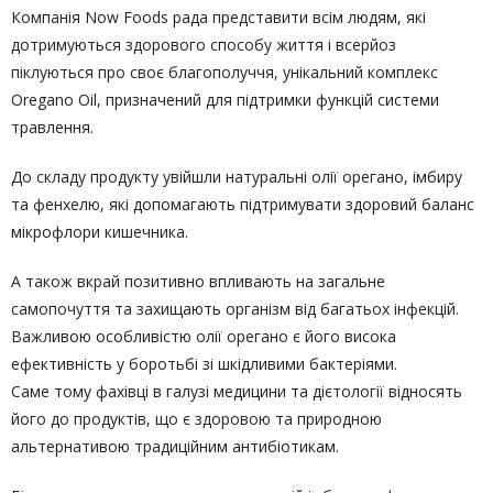
Компанія Now Foods рада представити всім людям, які
дотримуються здорового способу життя і всерйоз
піклуються про своє благополуччя, унікальний комплекс
Oregano Oil, призначений для підтримки функцій системи
травлення.
До складу продукту увійшли натуральні олії орегано, імбиру
та фенхелю, які допомагають підтримувати здоровий баланс
мікрофлори кишечника.
А також вкрай позитивно впливають на загальне
самопочуття та захищають організм від багатьох інфекцій.
Важливою особливістю олії орегано є його висока
ефективність у боротьбі зі шкідливими бактеріями.
Саме тому фахівці в галузі медицини та дієтології відносять
його до продуктів, що є здоровою та природною
альтернативою традиційним антибіотикам.