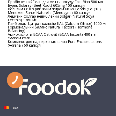
Пробіотичний гель для миття посуду Грін Віза 500 мл
Буряк Solaray (Beet Root) 605mg 100 капсул
Коензим Q10 з риб'ячим жиром NOW Foods (CoQ10)
Меножин Sante Naturelle (Menogyne) 60 капсул
Лецитин Солгар невибілений Solgar (Natural Soya
Lecithin) 1360 мг
Панбіолакт
Цитрат кальцію KAL (Calcium Citrate) 1000 мг
Гормональний баланс Natural Factors (Hormone
Balancing)
Амінокислоти BCAA Ostrovit (BCAA Instant) 400 г зі
смаком коли
Комплекс для надниркових залоз Pure Encapsulations
(Adrenal) 60 капсул