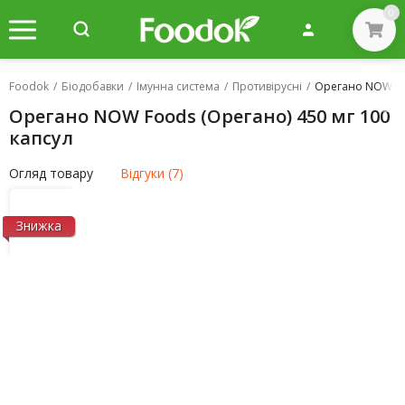
0
Foodok
/
Біодобавки
/
Імунна система
/
Противірусні
/
Орегано NOW Foo
Орегано NOW Foods (Орегано) 450 мг 100
капсул
Огляд товару
Відгуки (7)
Знижка