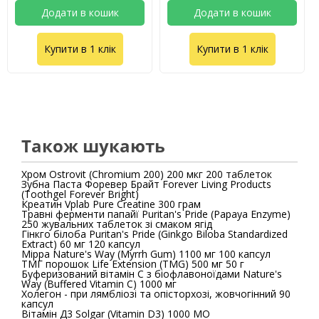
Додати в кошик
Додати в кошик
Купити в 1 клік
Купити в 1 клік
Також шукають
Хром Ostrovit (Chromium 200) 200 мкг 200 таблеток
Зубна Паста Форевер Брайт Forever Living Products
(Toothgel Forever Bright)
Креатин Vplab Pure Creatine 300 грам
Травні ферменти папайї Puritan's Pride (Papaya Enzyme)
250 жувальних таблеток зі смаком ягід
Гінкго білоба Puritan's Pride (Ginkgo Biloba Standardized
Extract) 60 мг 120 капсул
Мірра Nature's Way (Myrrh Gum) 1100 мг 100 капсул
ТМГ порошок Life Extension (TMG) 500 мг 50 г
Буферизований вітамін C з біофлавоноїдами Nature's
Way (Buffered Vitamin C) 1000 мг
Холегон - при лямбліозі та опісторхозі, жовчогінний 90
капсул
Вітамін Д3 Solgar (Vitamin D3) 1000 МО