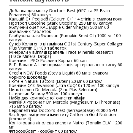
Добавка для мозку Doctor's Best (GPC та PS Brain
Enhancers) 60 капсул
Кальцій С+ Pediakid (Calcium C+) 14 стіків зі смаком коли
Ноотроп Citicoline (Stark Citicoline) 250 мг 60 капсул
Яблучний оцет KAL (Apple Cider Vinegar) 500 мг 60
жувальних таблеток
Гарбузова олія Swanson (Pumpkin Seed Oil) 1000 мг 100
капсул
Супер Колаген з вітаміном C 21st Century (Super Collagen
Plus Vitamin C) 180 таблеток
Мінерали у вигляді крапель Trace Minerals Research
(Trace Mineral Drops)
Коензим - PRO Рослина Карпат 60 кап.
Бі Пі Баланс A-Line нормалізація артеріального тиску 60
капсул
Стевія NOW Foods (Stevia Liquid) 60 мл зі смаком
чорного шоколаду
Лютеїн Natural Factors (Lutein) 20 мг 60 капсул
Коензим Q10 Swanson (Ultra CoQ10) 120 мг 100 капсул
Цинк і селен Dr. Mercola (Zinc Plus Selenium)
L-тирозин Solaray 500 мг 100 капсул
Набір для комплексної очистки лімфи
Магній Л-треонат Dr. Mercola (Magnesium L-Threonate)
715 мг 90 капсул
Серрапептаза Doctor's Best (Serrapeptase) 40000 SPU
Засіб для зміцнення імунітету California Gold Nutrition
(Immune 4)
Кон'югована лінолева кислота Natrol (Tonalin CLA) 1200
мг
Фітосорбовіт - сорбент 60 капсул