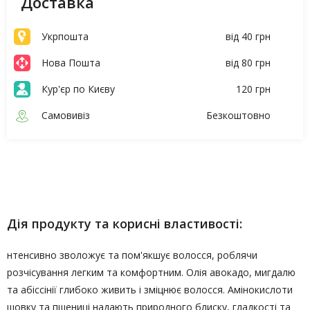
Доставка
Укрпошта
від 40 грн
Нова Пошта
від 80 грн
Кур'єр по Києву
120 грн
Самовивіз
Безкоштовно
Опис
Характеристики
Дія продукту та корисні властивості:
нтенсивно зволожує та пом'якшує волосся, роблячи
розчісування легким та комфортним. Олія авокадо, мигдалю
та абіссінії глибоко живить і зміцнює волосся. Амінокислоти
шовку та пшениці надають природного блиску, гладкості та