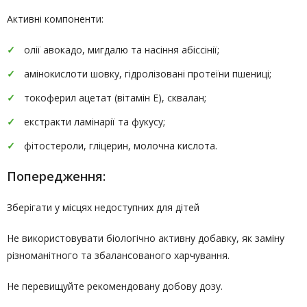
Активні компоненти:
олії авокадо, мигдалю та насіння абіссінії;
амінокислоти шовку, гідролізовані протеїни пшениці;
токоферил ацетат (вітамін Е), сквалан;
екстракти ламінарії та фукусу;
фітостероли, гліцерин, молочна кислота.
Попередження:
Зберігати у місцях недоступних для дітей
Не використовувати біологічно активну добавку, як заміну
різноманітного та збалансованого харчування.
Не перевищуйте рекомендовану добову дозу.