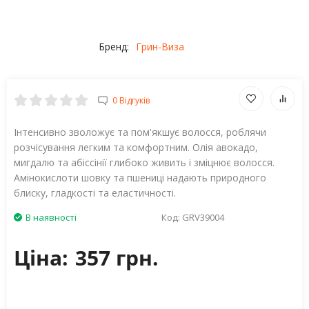
Бренд:
Грин-Виза
0 Відгуків
Інтенсивно зволожує та пом'якшує волосся, роблячи
розчісування легким та комфортним. Олія авокадо,
мигдалю та абіссінії глибоко живить і зміцнює волосся.
Амінокислоти шовку та пшениці надають природного
блиску, гладкості та еластичності.
В наявності
Код:
GRV39004
Ціна:
357 грн.