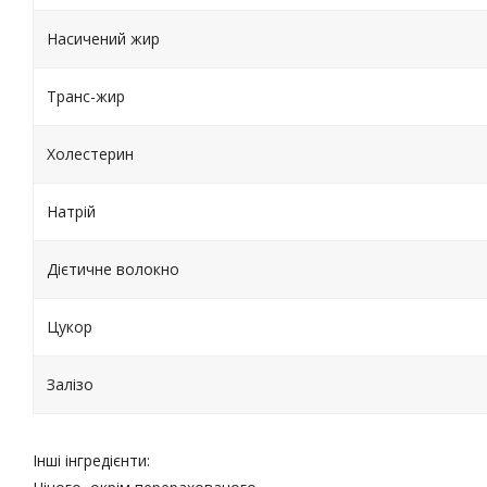
Насичений жир
Транс-жир
Холестерин
Натрій
Дієтичне волокно
Цукор
Залізо
Інші інгредієнти: