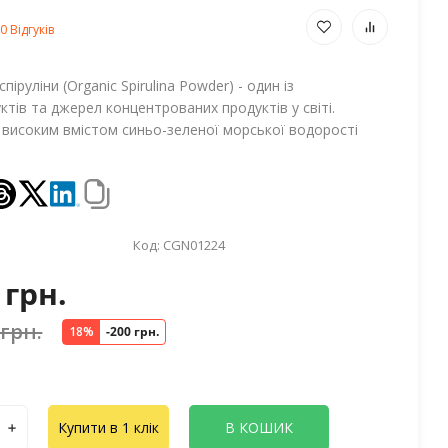
0 Відгуків
іруліни (Organic Spirulina Powder) - один із
ктів та джерел концентрованих продуктів у світі.
 з високим вмістом синьо-зеленої морської водорості
Код:
CGN01224
 грн.
 грн.
18%
-200 грн.
Купити в 1 клік
В КОШИК