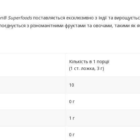
ion®
Superfoods
поставляється ексклюзивно з Індії та вирощуєтьс
 поєднується з різноманітними фруктами та овочами, такими як яб
Кількість в 1 порції
(1 ст. ложка, 3 г)
10
0 г
1 г
0 г