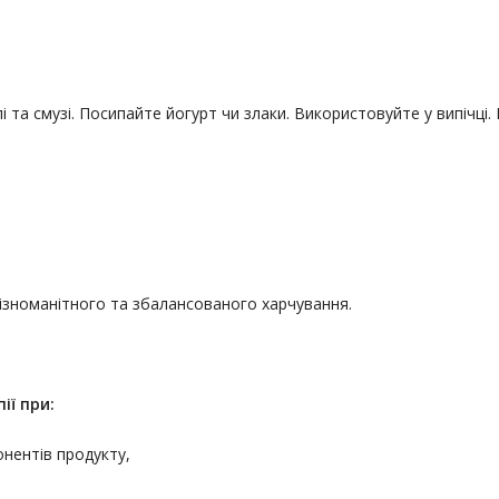
і та смузі. Посипайте йогурт чи злаки. Використовуйте у випічці
різноманітного та збалансованого харчування.
ії
при:
онентів продукту,