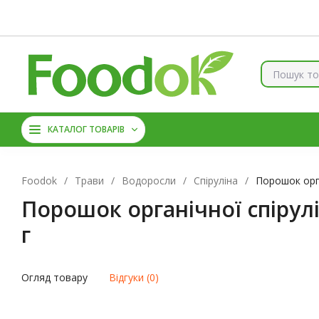
Контакти
Доставка та оплата
Про нас
Знижки
Б
КОЛАГЕН
ВІТАМІНИ ТА 
КАТАЛОГ ТОВАРІВ
АМІНОКИСЛОТИ
ЦИН
Foodok
/
Трави
/
Водоросли
/
Спіруліна
/
Порошок орган
Порошок органічної спірулін
г
Огляд товару
Відгуки (0)