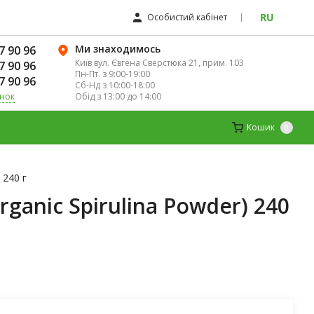
RU
Особистий кабінет
Ми знаходимось
7 90 96
Київ вул. Євгена Сверстюка 21, прим. 103
7 90 96
Пн-Пт. з 9:00-19:00
7 90 96
Сб-Нд з 10:00-18:00
Обід з 13:00 до 14:00
інок
К
ДИТЯЧІ ВІТАМІНИ
МАГНІЙ
Кошик
0
 240 г
rganic Spirulina Powder) 240