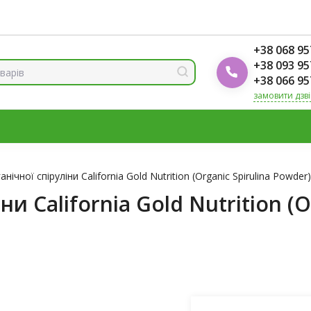
ренди
Блог Foodok
Рейтинги товарів
+38 068 95
+38 093 95
+38 066 95
замовити дзв
МІНЕРАЛИ
ВІТАМІН Д3
ОМЕГА
ВІТАМІНИ ДЛЯ ЖІНО
К
ічної спіруліни California Gold Nutrition (Organic Spirulina Powder)
и California Gold Nutrition (O