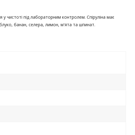
я у чистоті під лабораторним контролем. Спіруліна має
луко, банан, селера, лимон, м'ята та шпинат.