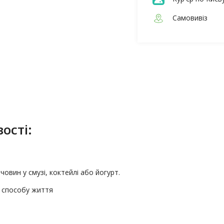
Самовивіз
ості:
овин у смузі, коктейлі або йогурт.
о способу життя