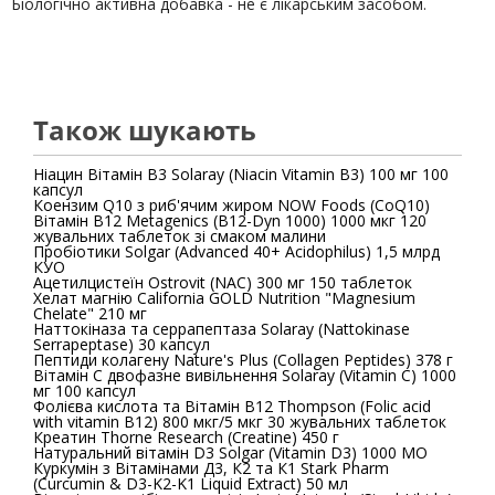
Біологічно активна добавка - не є лікарським засобом.
Також шукають
Ніацин Вітамін B3 Solaray (Niacin Vitamin B3) 100 мг 100
капсул
Коензим Q10 з риб'ячим жиром NOW Foods (CoQ10)
Вітамін В12 Metagenics (B12-Dyn 1000) 1000 мкг 120
жувальних таблеток зі смаком малини
Пробіотики Solgar (Advanced 40+ Acidophilus) 1,5 млрд
КУО
Ацетилцистеїн Ostrovit (NAC) 300 мг 150 таблеток
Хелат магнію California GOLD Nutrition "Magnesium
Chelate" 210 мг
Наттокіназа та серрапептаза Solaray (Nattokinase
Serrapeptase) 30 капсул
Пептиди колагену Nature's Plus (Collagen Peptides) 378 г
Вітамін С двофазне вивільнення Solaray (Vitamin C) 1000
мг 100 капсул
Фолієва кислота та Вітамін B12 Thompson (Folic acid
with vitamin B12) 800 мкг/5 мкг 30 жувальних таблеток
Креатин Thorne Research (Creatine) 450 г
Натуральний вітамін D3 Solgar (Vitamin D3) 1000 МО
Куркумін з Вітамінами Д3, К2 та К1 Stark Pharm
(Curcumin & D3-K2-K1 Liquid Extract) 50 мл