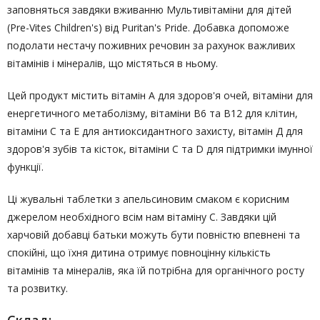
заповняться завдяки вживанню Мультивітаміни для дітей
(Pre-Vites Children's) від Puritan's Pride. Добавка допоможе
подолати нестачу поживних речовин за рахунок важливих
вітамінів і мінералів, що містяться в ньому.
Цей продукт містить вітамін А для здоров'я очей, вітаміни для
енергетичного метаболізму, вітаміни B6 та B12 для клітин,
вітаміни С та Е для антиоксидантного захисту, вітамін Д для
здоров'я зубів та кісток, вітаміни С та D для підтримки імунної
функції.
Ці жувальні таблетки з апельсиновим смаком є корисним
джерелом необхідного всім нам вітаміну С. Завдяки цій
харчовій добавці батьки можуть бути повністю впевнені та
спокійні, що їхня дитина отримує повноцінну кількість
вітамінів та мінералів, яка їй потрібна для органічного росту
та розвитку.