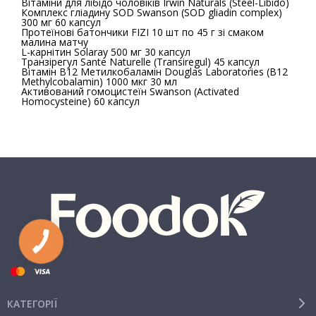
Вітаміни для лібідо чоловіків Irwin Naturals (Steel-Libido)
Комплекс гліадину SOD Swanson (SOD gliadin complex)
300 мг 60 капсул
Протеїнові батончики FIZI 10 шт по 45 г зі смаком
малина матчу
L-карнітин Solaray 500 мг 30 капсул
Транзірегул Sante Naturelle (Transiregul) 45 капсул
Вітамін В12 Метилкобаламін Douglas Laboratories (B12
Methylcobalamin) 1000 мкг 30 мл
Активований гомоцистеїн Swanson (Activated
Homocysteine) 60 капсул
КАТЕГОРІЇ