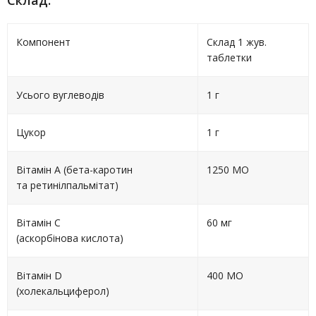
Склад:
Компонент
Склад 1 жув.
таблетки
Усього вуглеводів
1 г
Цукор
1 г
Вітамін А (бета-каротин
1250 МО
та ретинілпальмітат)
Вітамін С
60 мг
(аскорбінова кислота)
Вітамін D
400 МО
(холекальциферол)