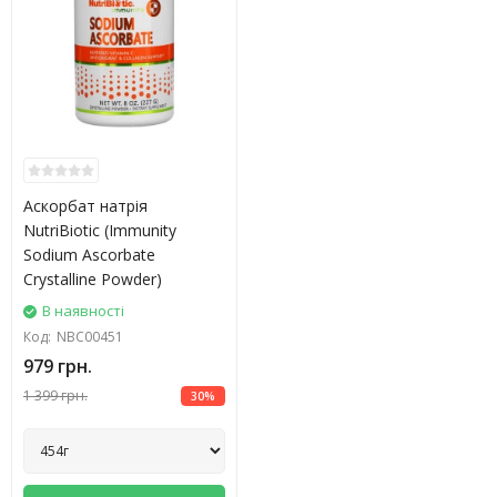
Аскорбат натрія
NutriBiotic (Immunity
Sodium Ascorbate
Crystalline Powder)
В наявності
Код:
NBC00451
979 грн.
1 399 грн.
30%