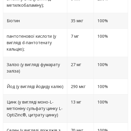
метилкобаламіну);
Біотин
35 мкг
100%
пантотенової кислоти (у
7 мг
100%
вигляді d-пантотенату
кальцію);
Залізо (у вигляді фумарату
27 мг
100%
заліза)
Йод (у вигляді йодиду калію)
290 мкг
100%
Цинк (у вигляді моно-L-
13 мг
100%
метіоніну сульфату цинку L-
OptiZinc®, цитрату цинку)
Селен (у вигляді дріжджів з
70 мкг
100%