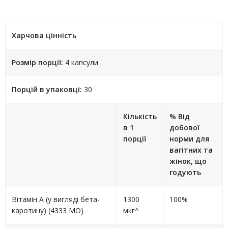
Харчова цінність
Розмір порції:
4 капсули
Порцій в упаковці:
30
Кількість
% Від
в 1
добової
порції
норми для
вагітних та
жінок, що
годують
Вітамін A (у вигляді бета-
1300
100%
каротину) (4333 МО)
мкг^