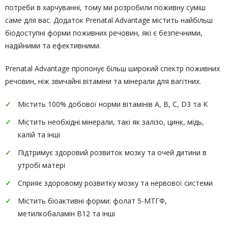
потреби в харчуванні, тому ми розробили поживну суміш
саме для вас. Додаток Prenatal Advantage містить найбільш
біодоступні форми поживних речовин, які є безпечними,
надійними та ефективними.
Prenatal Advantage пропонує більш широкий спектр поживних
речовин, ніж звичайні вітаміни та мінерали для вагітних.
Містить 100% добової норми вітамінів A, B, C, D3 та K
Містить необхідні мінерали, такі як залізо, цинк, мідь,
калій та інші
Підтримує здоровий розвиток мозку та очей дитини в
утробі матері
Сприяє здоровому розвитку мозку та нервової системи
Містить біоактивні форми: фолат 5-МТГФ,
метилкобаламін B12 та інші