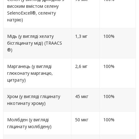
високим вмістом селену
SelenoExcell®, селеніту
натрію)
Мідь (у вигляді хелату
1,3 мг
100%
бісгліцинату міді) (TRAACS
®)
Марганець (у вигляді
2,6 мг
100%
глюконату марганцю,
цитрату)
Хром (у вигляді гліцинату
45 мкг
100%
нікотинату хрому)
Молібден (у вигляді
50 мкг
100%
гліцинату молібдену)