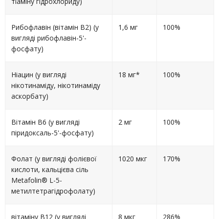
тіаміну гідрохлориду)
Рибофлавін (вітамін B2) (у
1,6 мг
100%
вигляді рибофлавін-5'-
фосфату)
Ніацин (у вигляді
18 мг*
100%
нікотинаміду, нікотинаміду
аскорбату)
Вітамін B6 (у вигляді
2 мг
100%
піридоксаль-5'-фосфату)
Фолат (у вигляді фолієвої
1020 мкг
170%
кислоти, кальцієва сіль
Metafolin® L-5-
метилтетрагідрофолату)
вітаміну B12 (у вигляді
8 мкг
286%