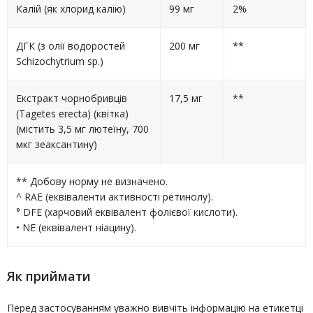
Калій (як хлорид калію)
99 мг
2%
ДГК (з олії водоростей
200 мг
**
Schizochytrium sp.)
Екстракт чорнобривців
17,5 мг
**
(Tagetes erecta) (квітка)
(містить 3,5 мг лютеїну, 700
мкг зеаксантину)
** Добову норму не визначено.
^ RAE (еквіваленти активності ретинолу).
° DFE (харчовий еквівалент фолієвої кислоти).
• NE (еквівалент ніацину).
Як приймати
Перед застосуванням уважно вивчіть інформацію на етикетці