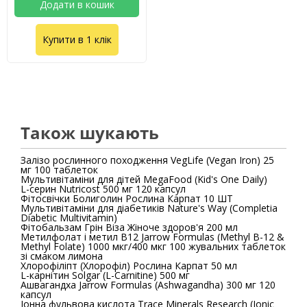
Додати в кошик
Купити в 1 клік
Також шукають
Залізо рослинного походження VegLife (Vegan Iron) 25
мг 100 таблеток
Мультивітаміни для дітей MegaFood (Kid's One Daily)
L-серин Nutricost 500 мг 120 капсул
Фітосвічки Болиголин Рослина Карпат 10 ШТ
Мультивітаміни для діабетиків Nature's Way (Completia
Diabetic Multivitamin)
Фітобальзам Грін Віза Жіноче здоров'я 200 мл
Метилфолат і метил B12 Jarrow Formulas (Methyl B-12 &
Methyl Folate) 1000 мкг/400 мкг 100 жувальних таблеток
зі смаком лимона
Хлорофіліпт (Хлорофіл) Рослина Карпат 50 мл
L-карнітин Solgar (L-Carnitine) 500 мг
Ашвагандха Jarrow Formulas (Ashwagandha) 300 мг 120
капсул
Іонна фульвова кислота Trace Minerals Research (Ionic