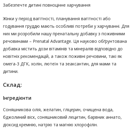
Забезпечте дитині повноцінне харчування
Жінки у період вагітності, планування вагітності або
годування груддю мають особливі потреби у харчуванні. Для
них ми розробили нашу пренатальну добавку з поживними
речовинами – Prenatal Advantage. Ця науково обґрунтована
добавка містить дози вітамінів та мінералів відповідно до
новітніх рекомендацій, а також поживні речовини, такі як
омега-3 ДГК, холін, лютеїн та зеаксантин, для мами та
дитини.
Склад:
Інгредієнти
Соняшникова олія, желатин, гліцерин, очищена вода,
бджолиний віск, соняшниковий лецитин, барвник аннато,
діоксид кремнію, натрію та магнію хлорофілін.