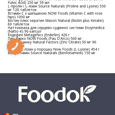
Fulvic Acid) 250 мг 59 мл
L-пролін і L-лізин Source Naturals (Proline and Lysine) 550
мг 120 таблеток
Вітамін C з шипшиною NOW Foods (Vitamin C with rose
hips) 1000 мг
Біотин плюс кератин Mason Natural (Biotin plus Keratin)
60 таблеток
Наттокіназа для серцево-судинної системи Enzymedica
(Natto-K) 90 капсул
Ендефен Metagenics (Endefen) 420 г
Пау Дарко NOW Foods (Pau D'Arco) 500 мг
Цитрат цинку Natural Factors (Zinc Citrate) 50 мг 90
таблеток
Чистий L-лізин у порошку Now Foods (L-Lysine) 454 г
Бенфотіамін Source Naturals (Benfotiamine) 150 мг