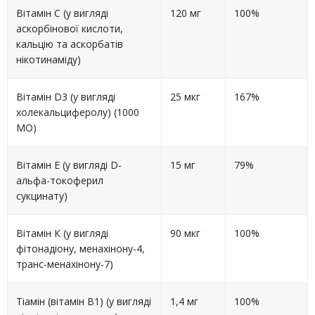
Вітамін С (у вигляді
120 мг
100%
аскорбінової кислоти,
кальцію та аскорбатів
нікотинаміду)
Вітамін D3 (у вигляді
25 мкг
167%
холекальциферолу) (1000
МО)
Вітамін E (у вигляді D-
15 мг
79%
альфа-токоферил
сукцинату)
Вітамін К (у вигляді
90 мкг
100%
фітонадіону, менахінону-4,
транс-менахінону-7)
Тіамін (вітамін B1) (у вигляді
1,4 мг
100%