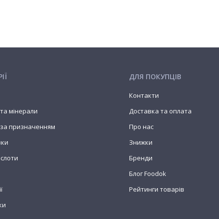
ІЇ
ДЛЯ ПОКУПЦІВ
Контакти
 та мінерали
Доставка та оплата
 за призначенням
Про нас
вки
Знижки
ислоти
Бренди
Блог Foodok
ї
Рейтинги товарів
ки