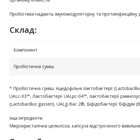
Пробіотики надають імуномодуляторну та протиінфекційну д
Склад:
Компонент
Пробіотична суміш
* Пробіотична суміш: Ацидофільні лактобактерії (Lactobacillus
UALc-03™, Лактобактерії UALpc-04™, лактобактерії рамнозус (L
(Lactobacillus gasseri), UALg-Bac 2®, Біфідобактерії біфідум 
Інші інгредієнти:
Мікрокристалічна целюлоза, капсула відстроченого вивільне