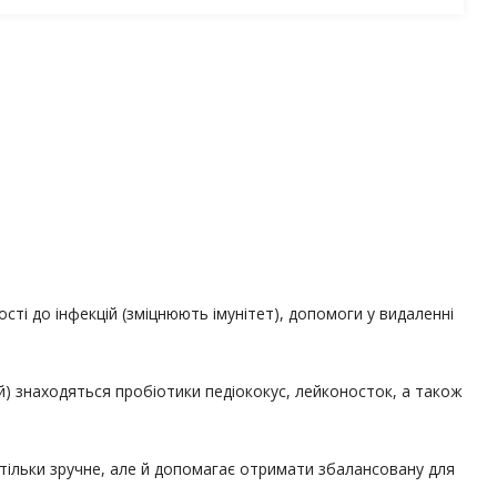
ті до інфекцій (зміцнюють імунітет), допомоги у видаленні
ній) знаходяться пробіотики педіококус, лейконосток, а також
 тільки зручне, але й допомагає отримати збалансовану для