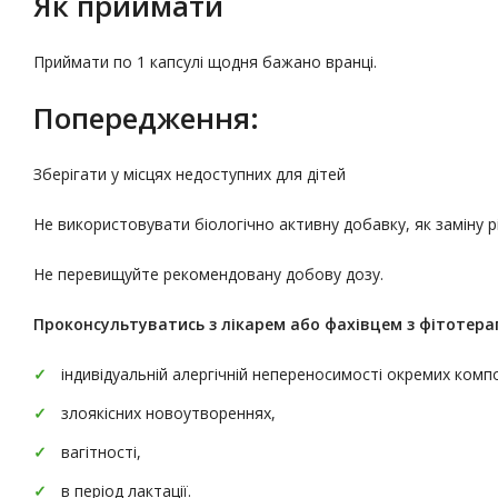
Як приймати
Приймати по 1 капсулі щодня бажано вранці.
Попередження:
Зберігати у місцях недоступних для дітей
Не використовувати біологічно активну добавку, як заміну 
Не перевищуйте рекомендовану добову дозу.
Проконсультуватись
з лікарем або фахівцем з фітотерап
індивідуальній алергічній непереносимості окремих комп
злоякісних новоутвореннях,
вагітності,
в період лактації.