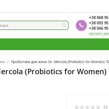
ренди
Блог Foodok
Рейтинги товарів
+38 068 95
+38 093 95
+38 066 95
замовити дзв
МІНЕРАЛИ
ВІТАМІН Д3
ОМЕГА
ВІТАМІНИ ДЛЯ ЖІНО
К
ики
/
Пробіотики для жінок Dr. Mercola (Probiotics for Women) 
ercola (Probiotics for Women)