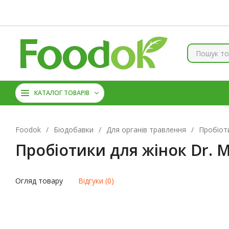
Контакти
Доставка та оплата
Про нас
Знижки
Б
КОЛАГЕН
ВІТАМІНИ ТА 
КАТАЛОГ ТОВАРІВ
АМІНОКИСЛОТИ
ЦИН
Foodok
/
Біодобавки
/
Для органів травлення
/
Пробіот
Пробіотики для жінок Dr. M
Огляд товару
Відгуки (0)