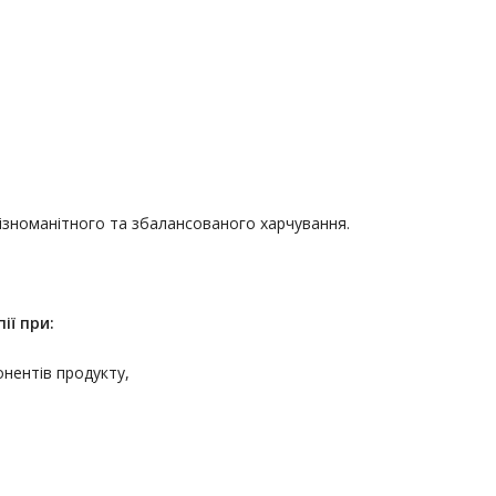
різноманітного та збалансованого харчування.
ії
при:
онентів продукту,