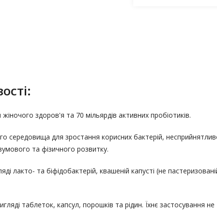
ості:
 жіночого здоров'я та 70 мільярдів активних пробіотиків.
о середовища для зростання корисних бактерій, несприйнятливос
озумового та фізичного розвитку.
гляді лакто- та біфідобактерій, квашеній капусті (не пастеризова
гляді таблеток, капсул, порошків та рідин. Їхнє застосування не