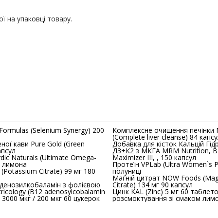
ї на упаковці товару.
Formulas (Selenium Synergy) 200
Комплексне очищення печінки 
(Сomplete liver cleanse) 84 капс
ної кави Pure Gold (Green
Добавка для кісток Кальцій Гід
апсул
Д3+К2 з МКГА MRM Nutrition, 
als (Ultimate Omega-
Maximizer III, , 150 капсул
м лимона
Протеїн VPLab (Ultra Women`s P
(Potassium Citrate) 99 мг 180
полуниці
Магній цитрат NOW Foods (Magnesium
аденозилкобаламін з фолієвою
Citrate) 134 мг 90 капсул
icology (B12 adenosylcobalamin
Цинк KAL (Zinc) 5 мг 60 таблет
d) 3000 мкг / 200 мкг 60 цукерок
розсмоктування зі смаком лим