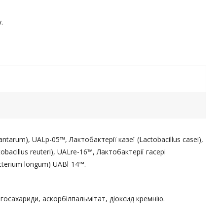
.
ntarum), UALp-05™, Лактобактерії казеї (Lactobacillus casei),
acillus reuteri), UALre-16™, Лактобактерії гасері
acterium longum) UABl-14™.
осахариди, аскорбілпальмітат, діоксид кремнію.