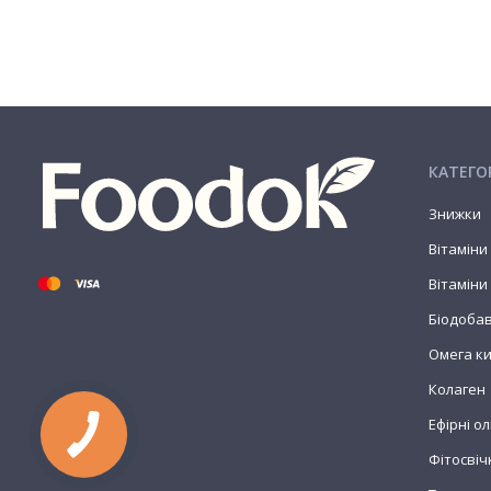
КАТЕГОР
Знижки
Вітаміни
Вітаміни
Біодоба
Омега к
Колаген
Ефірні олі
Фітосвіч