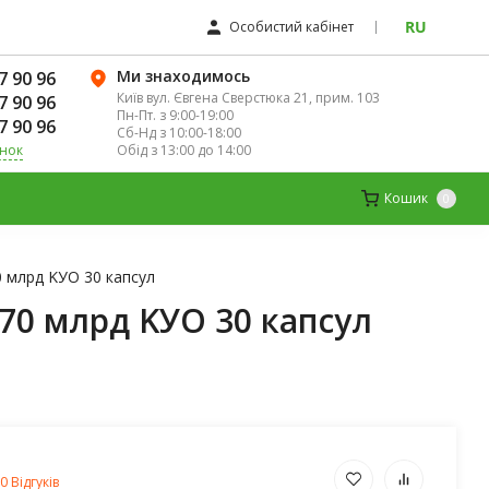
RU
Особистий кабінет
Ми знаходимось
7 90 96
Київ вул. Євгена Сверстюка 21, прим. 103
7 90 96
Пн-Пт. з 9:00-19:00
7 90 96
Сб-Нд з 10:00-18:00
Обід з 13:00 до 14:00
інок
К
ДИТЯЧІ ВІТАМІНИ
МАГНІЙ
Кошик
0
70 млрд KУО 30 капсул
 70 млрд KУО 30 капсул
0 Відгуків