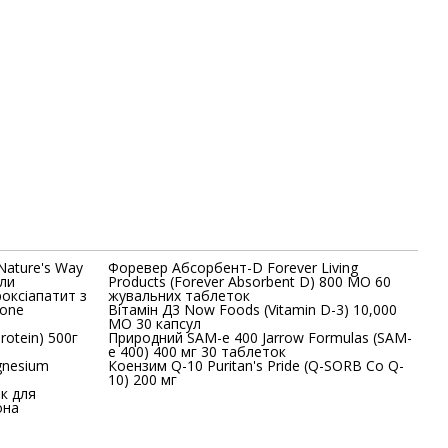
Nature's Way
Форевер Абсорбент-D Forever Living
ули
Products (Forever Absorbent D) 800 МО 60
роксіапатит з
жувальних таблеток
Bone
Вітамін Д3 Now Foods (Vitamin D-3) 10,000
МО 30 капсул
rotein) 500г
Природний SAM-e 400 Jarrow Formulas (SAM-
e 400) 400 мг 30 таблеток
Коензим Q-10 Puritan's Pride (Q-SORB Co Q-
10) 200 мг
ок для
она