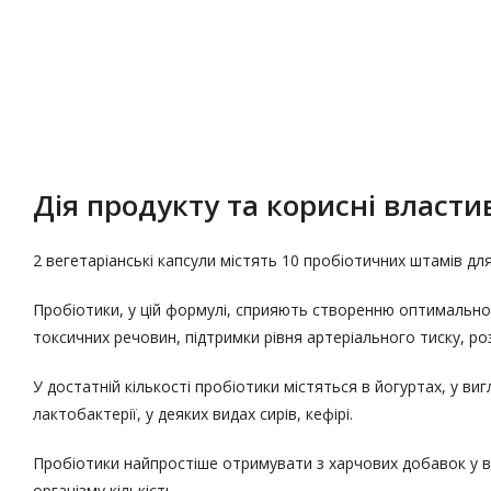
Опис
Характеристики
Дія продукту та корисні властив
2 вегетаріанські капсули містять 10 пробіотичних штамів для
Пробіотики, у цій формулі, сприяють створенню оптимальног
токсичних речовин, підтримки рівня артеріального тиску, р
У достатній кількості пробіотики містяться в йогуртах, у ви
лактобактерії, у деяких видах сирів, кефірі.
Пробіотики найпростіше отримувати з харчових добавок у ви
організму кількість.