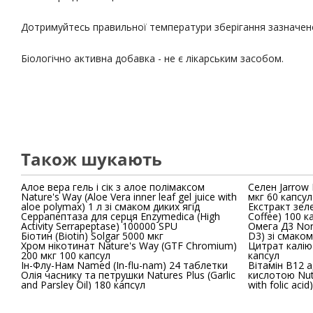
Дотримуйтесь правильної температури зберігання зазначено
Біологічно активна добавка - не є лікарським засобом.
Також шукають
Алое вера гель і сік з алое полімаксом
Селен Jarrow 
Nature's Way (Aloe Vera inner leaf gel juice with
мкг 60 капсул
aloe polymax) 1 л зі смаком диких ягід
Екстракт зеле
Серрапептаза для серця Enzymedica (High
Coffee) 100 к
Activity Serrapeptase) 100000 SPU
Омега Д3 Nordic Natur
Біотин (Biotin) Solgar 5000 мкг
D3) зі смако
Хром нікотинат Nature's Way (GTF Chromium)
Цитрат калію 
200 мкг 100 капсул
капсул
Ін-Флу-Нам Named (In-flu-nam) 24 таблетки
Вітамін В12 
Олія часнику та петрушки Natures Plus (Garlic
кислотою Nutr
and Parsley Oil) 180 капсул
with folic aci