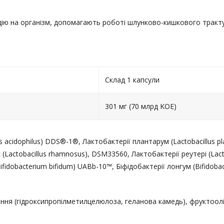
ію на організм, допомагають роботі шлунково-кишкового тракту
Склад 1 капсули
301 мг (70 млрд KOE)
 acidophilus) DDS®-1®, Лактобактерії плантарум (Lactobacillus pla
actobacillus rhamnosus), DSM33560, Лактобактерії реутері (Lactob
(Bifidobacterium bifidum) UABb-10™, Біфідобактерії лонгум (Bifidob
ння (гідроксипропілметилцелюлоза, геланова камедь), фруктооліг