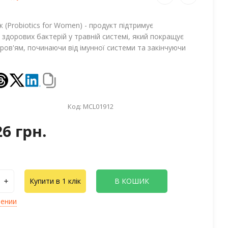
 (Probiotics for Women) - продукт підтримує
здорових бактерій у травній системі, який покращує
оров'ям, починаючи від імунної системи та закінчуючи
.
Код:
MCL01912
26 грн.
Купити в 1 клік
В КОШИК
лении