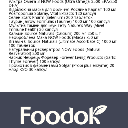
Ультра Омега-3 NOW Foods (Ultra Omega-3500 EPA/250
DHA)
Відбілююча маска для обличчя Рослина Карпат 100 мл
Розторопша Solaray, Vital Extracts 120 капсул
Селен Stark Pharm (Selenium) 200 таблеток
Таурин Jarrow Formulas (Taurine) 1000 мг 100 капсул
Мультивітаміни для імунітету Nature's Way (Alive!
Immune health) 30 капсул
Кальцій Source Naturals (Calcium) 200 мг 250 шт
Необроблена Мака NOW Foods (Maca) 750 мг
Вітамін С Source Naturals (Ultimate Ascorbate C) 1000 мг
100 таблеток
Натуральний ресвератрол NOW Foods (Natural
Resveratrol) 200 мг
Часник-Чебрець Форевер Forever Living Products (Garlic-
Thyme Forever) 100 капсул
Пробіотик з ферментами Solgar (Probi plus enzyme) 20
млрд КУО 30 капсул