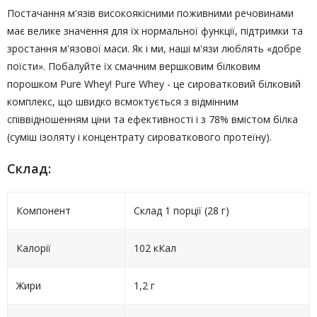
Постачання м'язів високоякісними поживними речовинами
має велике значення для їх нормальної функції, підтримки та
зростання м'язової маси. Як і ми, наші м'язи люблять «добре
поїсти». Побалуйте їх смачним вершковим білковим
порошком Pure Whey! Pure Whey - це сироватковий білковий
комплекс, що швидко всмоктується з відмінним
співвідношенням ціни та ефективності і з 78% вмістом білка
(суміш ізоляту і концентрату сироваткового протеїну).
Склад:
Компонент
Склад 1 порції (28 г)
Калорії
102 кКал
Жири
1,2 г