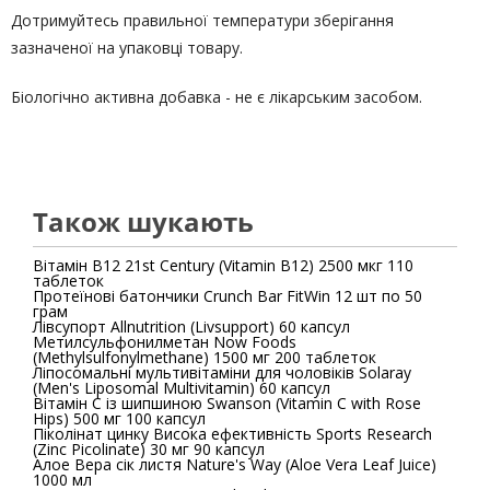
Дотримуйтесь правильної температури зберігання
зазначеної на упаковці товару.
Біологічно активна добавка - не є лікарським засобом.
Також шукають
Вітамін В12 21st Century (Vitamin B12) 2500 мкг 110
таблеток
Протеїнові батончики Crunch Bar FitWin 12 шт по 50
грам
Лівсупорт Allnutrition (Livsupport) 60 капсул
Метилсульфонилметан Now Foods
(Methylsulfonylmethane) 1500 мг 200 таблеток
Ліпосомальні мультивітаміни для чоловіків Solaray
(Men's Liposomal Multivitamin) 60 капсул
Вітамін С із шипшиною Swanson (Vitamin C with Rose
Hips) 500 мг 100 капсул
Піколінат цинку Висока ефективність Sports Research
(Zinc Picolinate) 30 мг 90 капсул
Алое Вера сік листя Nature's Way (Aloe Vera Leaf Juice)
1000 мл