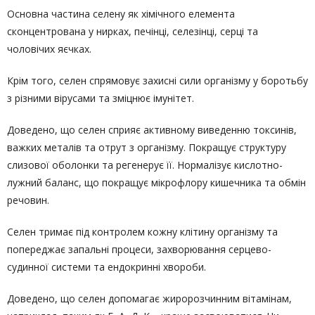
Основна частина селену як хімічного елемента
сконцентрована у нирках, печінці, селезінці, серці та
чоловічих яєчках.
Крім того, селен спрямовує захисні сили організму у боротьбу
з різними вірусами та зміцнює імунітет.
Доведено, що селен сприяє активному виведенню токсинів,
важких металів та отрут з організму. Покращує структуру
слизової оболонки та регенерує її. Нормалізує кислотно-
лужний баланс, що покращує мікрофлору кишечника та обмін
речовин.
Селен тримає під контролем кожну клітину організму та
попереджає запальні процеси, захворювання серцево-
судинної системи та ендокринні хвороби.
Доведено, що селен допомагає жиророзчинним вітамінам,