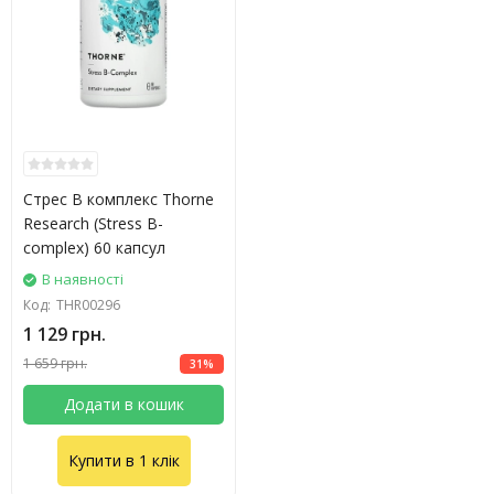
Стрес B комплекс Thorne
Research (Stress B-
complex) 60 капсул
В наявності
Код:
THR00296
1 129 грн.
1 659 грн.
31%
Додати в кошик
Купити в 1 клік