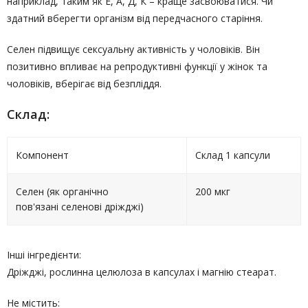
наприклад, таким як Е, А, Д, К – краще засвоюватися. Чи
здатний вберегти організм від передчасного старіння.
Селен підвищує сексуальну активність у чоловіків. Він
позитивно впливає на репродуктивні функції у жінок та
чоловіків, вберігає від безпліддя.
Склад:
Компонент
Склад 1 капсули
Селен (як органічно
200 мкг
пов'язані селенові дріжджі)
Інші інгредієнти:
Дріжджі, рослинна целюлоза в капсулах і магнію стеарат.
Не містить: