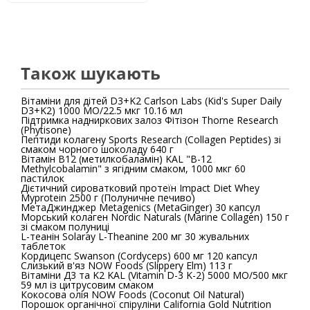
Також шукають
Вітаміни для дітей D3+K2 Carlson Labs (Kid's Super Daily
D3+K2) 1000 МО/22.5 мкг 10.16 мл
Підтримка надниркових залоз Фітізон Thorne Research
(Phytisone)
Пептиди колагену Sports Research (Collagen Peptides) зі
смаком чорного шоколаду 640 г
Вітамін B12 (метилкобаламін) KAL "B-12
Methylcobalamin" з ягідним смаком, 1000 мкг 60
пастилок
Дієтичний сироватковий протеїн Impact Diet Whey
Myprotein 2500 г (Полуничне печиво)
МетаДжинджер Metagenics (MetaGinger) 30 капсул
Морський колаген Nordic Naturals (Marine Collagen) 150 г
зі смаком полуниці
L-теанін Solaray L-Theanine 200 мг 30 жувальних
таблеток
Кордицепс Swanson (Cordyceps) 600 мг 120 капсул
Слизький в'яз NOW Foods (Slippery Elm) 113 г
Вітаміни Д3 та K2 KAL (Vitamin D-3 K-2) 5000 МО/500 мкг
59 мл із цитрусовим смаком
Кокосова олія NOW Foods (Coconut Oil Natural)
Порошок органічної спіруліни California Gold Nutrition