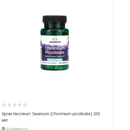
Бе
Хром піколінат Swanson (Chromium picolinate) 200
С
мкг
к
В наявності