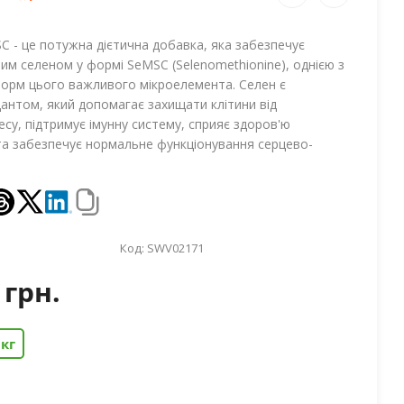
 - це потужна дієтична добавка, яка забезпечує
ним селеном у формі SeMSC (Selenomethionine), однією з
форм цього важливого мікроелемента. Селен є
нтом, який допомагає захищати клітини від
су, підтримує імунну систему, сприяє здоров'ю
та забезпечує нормальне функціонування серцево-
Код:
SWV02171
 грн.
мкг