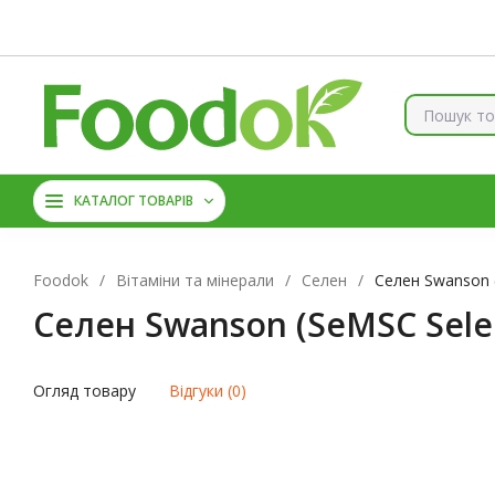
Контакти
Доставка та оплата
Про нас
Знижки
Б
КОЛАГЕН
ВІТАМІНИ ТА 
КАТАЛОГ ТОВАРІВ
АМІНОКИСЛОТИ
ЦИН
Foodok
/
Вітаміни та мінерали
/
Селен
/
Селен Swanson 
Селен Swanson (SeMSC Sele
Огляд товару
Відгуки (0)