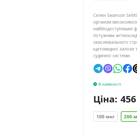
Селен Swanson SeMSC
організм високоякіс
найбіодоступніших 
потужним антиоксида
окислювального стре
щитовидної залози 
судинної системи.
В наявності
Ціна:
456
100 мкг
200 