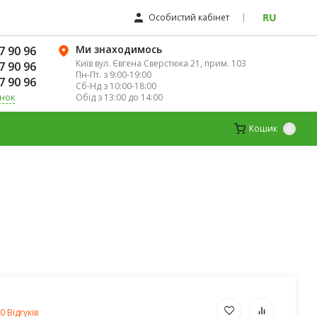
RU
Особистий кабінет
Ми знаходимось
7 90 96
Київ вул. Євгена Сверстюка 21, прим. 103
7 90 96
Пн-Пт. з 9:00-19:00
7 90 96
Сб-Нд з 10:00-18:00
Обід з 13:00 до 14:00
інок
К
ДИТЯЧІ ВІТАМІНИ
МАГНІЙ
Кошик
0
0 Відгуків