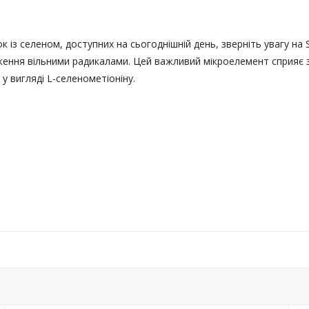
 із селеном, доступних на сьогоднішній день, зверніть увагу на
ження вільними радикалами. Цей важливий мікроелемент сприяє з
 у вигляді L-селенометіоніну.