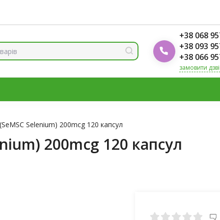
ренди
Блог Foodok
Рейтинги товарів
+38 068 95
+38 093 95
+38 066 95
замовити дзв
МІНЕРАЛИ
ВІТАМІН Д3
ОМЕГА
ВІТАМІНИ ДЛЯ ЖІНО
К
(SeMSC Selenium) 200mcg 120 капсул
nium) 200mcg 120 капсул