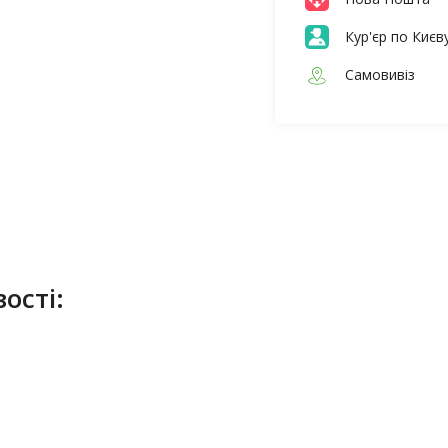
Кур'єр по Києв
Самовивіз
ості: