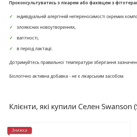
Проконсультуватись
з лікарем або фахівцем з фітотерап
індивідуальній алергічній непереносимості окремих комп
злоякісних новоутвореннях,
вагітності,
в період лактації.
Дотримуйтесь правильної температури зберігання зазначено
Біологічно активна добавка - не є лікарським засобом.
Клієнти, які купили Селен Swanson 
Знижка