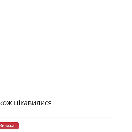
акож цікавилися
Знижка
Зн