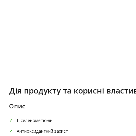
Опис
Характеристики
Дія продукту та корисні властив
Опис
L-селенометіонін
Антиоксидантний захист