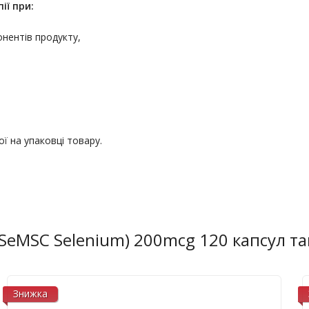
ії
при:
онентів продукту,
ї на упаковці товару.
(SeMSC Selenium) 200mcg 120 капсул т
Знижка