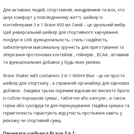
Для активних людей, спортсменів, мандрівників та всіх, хто
цінує комфорт у повсякденному житті, шейкер із
контейнерами 3 в 1 Brave 600 мл Синій – це ідеальний вибір.
Цей універсальний шейкер для спортивного харчування
поєднує в собі функціональність, стиль і надійність,
забезпечуючи максимальну зручність для приготування та
зберігання протеїнових коктейлів , гейнерів , BCAA , вітамінів
та функціональних добавок у будь-яких умовах.
Brave Shaker with containers 3 in 1-600ml Blue - це не просто
шейкер для спортзалу , а справжній органайзер для харчових
добавок . Завдяки трьом окремим відсікам ви зможете брати
із собою порошкові суміші , таблетки або капсули , а також
горіхи або сухофрукти для перекушування. Надійна кришка та
герметичність гарантують відсутність протікання навіть у
рюкзаку чи спортивній сумці.
Переваги шейкера Brave 3 в 1: