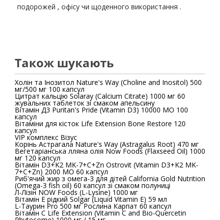
подорожей , офісу чи щоденного використання .
Також шукають
Холін та Інозитол Nature's Way (Choline and Inositol) 500
мг/500 мг 100 капсул
Цитрат кальцію Solaray (Calcium Citrate) 1000 мг 60
жувальних таблеток зі смаком апельсину
Вітамін Д3 Puritan's Pride (Vitamin D3) 10000 МО 100
капсул
Вітаміни для кісток Life Extension Bone Restore 120
капсул
VIP комплекс Візус
Корінь Астрагала Nature's Way (Astragalus Root) 470 мг
Вегетаріанська лляна олія Now Foods (Flaxseed Oil) 1000
мг 120 капсул
Вітамін D3+K2 MK-7+C+Zn Ostrovit (Vitamin D3+K2 MK-
7+C+Zn) 2000 МО 60 капсул
Риб'ячий жир з омега-3 для дітей California Gold Nutrition
(Omega-3 fish oil) 60 капсул зі смаком полуниці
Л-Лізін NOW Foods (L-Lysine) 1000 мг
Вітамін E рідкий Solgar (Liquid Vitamin E) 59 мл
L-Таурин Pro 500 мг Рослина Карпат 60 капсул
Вітамін С Life Extension (Vitamin C and Bio-Quercetin
Phytosome) 1000 мг / 15 мг