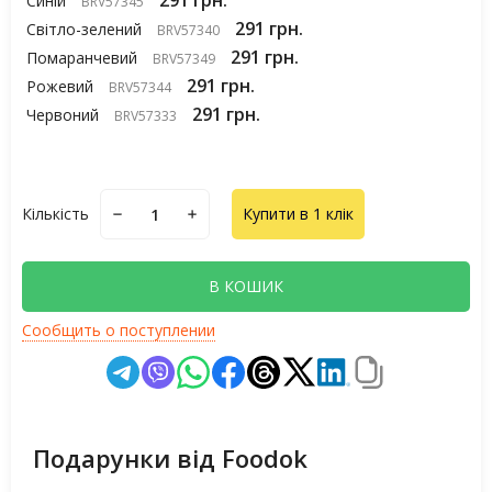
291 грн.
Синій
BRV57345
291 грн.
Світло-зелений
BRV57340
291 грн.
Помаранчевий
BRV57349
291 грн.
Рожевий
BRV57344
291 грн.
Червоний
BRV57333
Кількість
Купити в 1 клік
В КОШИК
Сообщить о поступлении
Подарунки від Foodok