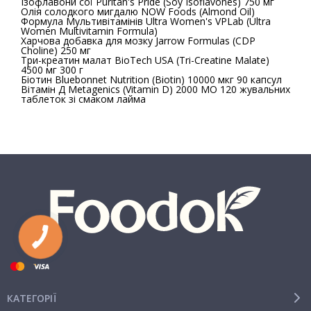
Ізофлавони сої Puritan's Pride (Soy Isoflavones) 750 мг
Олія солодкого мигдалю NOW Foods (Almond Oil)
Формула Мультивітамінів Ultra Women's VPLab (Ultra
Women Multivitamin Formula)
Харчова добавка для мозку Jarrow Formulas (CDP
Choline) 250 мг
Три-креатин малат BioTech USA (Tri-Creatine Malate)
4500 мг 300 г
Біотин Bluebonnet Nutrition (Biotin) 10000 мкг 90 капсул
Вітамін Д Metagenics (Vitamin D) 2000 МО 120 жувальних
таблеток зі смаком лайма
КАТЕГОРІЇ