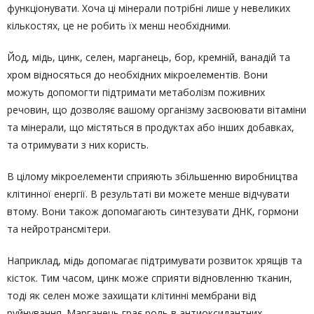
функціонувати. Хоча ці мінерали потрібні лише у невеликих
кількостях, це не робить їх менш необхідними.
Йод, мідь, цинк, селен, марганець, бор, кремній, ванадій та
хром відносяться до необхідних мікроелементів. Вони
можуть допомогти підтримати метаболізм поживних
речовин, що дозволяє вашому організму засвоювати вітаміни
та мінерали, що містяться в продуктах або інших добавках,
та отримувати з них користь.
В цілому мікроелементи сприяють збільшенню виробництва
клітинної енергії. В результаті ви можете менше відчувати
втому. Вони також допомагають синтезувати ДНК, гормони
та нейротрансмітери.
Наприклад, мідь допомагає підтримувати розвиток хрящів та
кісток. Тим часом, цинк може сприяти відновленню тканин,
тоді як селен може захищати клітинні мембрани від
руйнування. Марганець грає роль в антиоксидантних