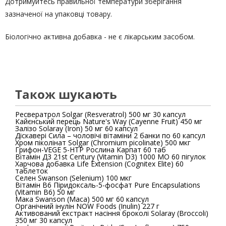
Дотримуйтесь правильної температури зберігання
зазначеної на упаковці товару.
Біологічно активна добавка - не є лікарським засобом.
Також шукають
Ресвератрол Solgar (Resveratrol) 500 мг 30 капсул
Кайєнський перець Nature's Way (Cayenne Fruit) 450 мг
Залізо Solaray (Iron) 50 мг 60 капсул
Діскавері Сила – чоловічі вітаміни 2 банки по 60 капсул
Хром піколінат Solgar (Chromium picolinate) 500 мкг
Грифон-VEGE 5-HTP Рослина Карпат 60 таб
Вітамін Д3 21st Century (Vitamin D3) 1000 МО 60 пігулок
Харчова добавка Life Extension (Cognitex Elite) 60
таблеток
Селен Swanson (Selenium) 100 мкг
Вітамін В6 Піридоксаль-5-фосфат Pure Encapsulations
(Vitamin B6) 50 мг
Мака Swanson (Maca) 500 мг 60 капсул
Органічний інулін NOW Foods (Inulin) 227 г
Активований екстракт насіння броколі Solaray (Broccoli)
350 мг 30 капсул