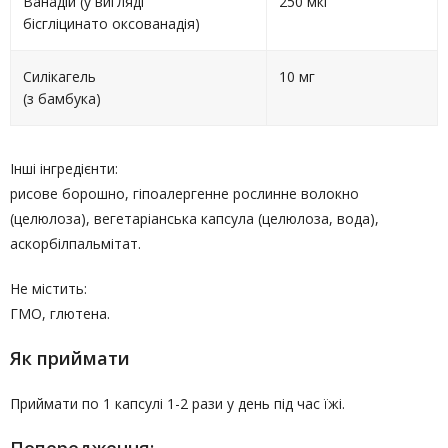
Ванадій (у вигляді
250 мкг
бісгліцинато оксованадія)
Силікагель
10 мг
(з бамбука)
Інші інгредієнти:
рисове борошно, гіпоалергенне рослинне волокно
(целюлоза), вегетаріанська капсула (целюлоза, вода),
аскорбілпальмітат.
Не містить:
ГМО, глютена.
Як приймати
Приймати по 1 капсулі 1-2 рази у день під час їжі.