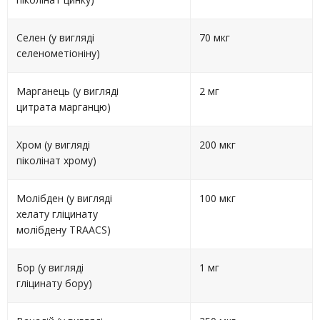
Селен (у вигляді
70 мкг
селенометіоніну)
Марганець (у вигляді
2 мг
цитрата марганцю)
Хром (у вигляді
200 мкг
піколінат хрому)
Молібден (у вигляді
100 мкг
хелату гліцинату
молібдену TRAACS)
Бор (у вигляді
1 мг
гліцинату бору)