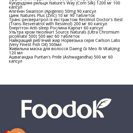
Кукурудзяні рильця Nature's Way (Corn Silk) 1200 мг 100
капсул
Апігенін Swanson (Apigenin) 50mg 90 капсул
Цинк Natures Plus (Zinc) 10 мг 90 таблеток
Транс-ресвератрол із екстрактом ResVinol Doctor's Best
(Trans-Resveratrol with Resvinol) 200 мг 60 капсул
Енергітон Аnti-sleep Рослина Карпат 60 капсул
Ультра хром піколінат Source Naturals (Ultra Chromium
picolinate 500) 500 мкг 60 таблеток
Найкращий риб'ячий жир Норвезька серія Carlson Labs
(Very Finest Fish Oil) 500мл
Живильна маска для волосся Daeng Gi Meo Ri Vitalizing
120 мл
Ашвагандха Puritan's Pride (Ashwagandha) 500 мг 60
капсул