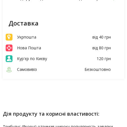
Доставка
Укрпошта
від 40 грн
Нова Пошта
від 80 грн
Кур'єр по Києву
120 грн
Самовивіз
Безкоштовно
Опис
Характеристики
Дія продукту та корисні властивості:
Трибулус (Якорці) отримав широку популярність завдяки