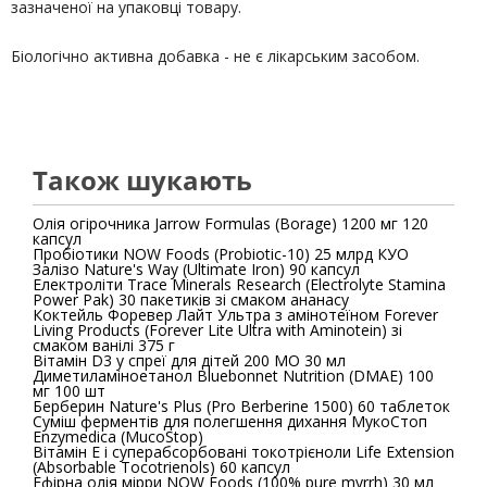
зазначеної на упаковці товару.
Біологічно активна добавка - не є лікарським засобом.
Також шукають
Олія огірочника Jarrow Formulas (Borage) 1200 мг 120
капсул
Пробіотики NOW Foods (Probiotic-10) 25 млрд КУО
Залізо Nature's Way (Ultimate Iron) 90 капсул
Електроліти Trace Minerals Research (Electrolyte Stamina
Power Pak) 30 пакетиків зі смаком ананасу
Коктейль Форевер Лайт Ультра з амінотеїном Forever
Living Products (Forever Lite Ultra with Aminotein) зі
смаком ванілі 375 г
Вітамін D3 у спреї для дітей 200 МО 30 мл
Диметиламіноетанол Bluebonnet Nutrition (DMAE) 100
мг 100 шт
Берберин Nature's Plus (Pro Berberine 1500) 60 таблеток
Суміш ферментів для полегшення дихання МукоСтоп
Enzymedica (MucoStop)
Вітамін E і суперабсорбовані токотрієноли Life Extension
(Absorbable Tocotrienols) 60 капсул
Ефірна олія мірри NOW Foods (100% pure myrrh) 30 мл