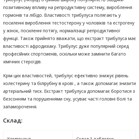
позитивному впливу на репродуктивну систему, вироблення
гормонів та лібідо. Властивості трибулуса полягають у
посиленні вироблення тестостерону у чоловіків та естрогену
у жінок, посиленні потягу, нормалізації репродуктивної
функції. Також прийнято вважати, що екстракт трибулуса має
властивості афродизіаку. Трибулус дуже популярний серед
професійних спортсменів, оскільки може замінити багато
хімічних стероїдів.
Крім цих властивостей, трибулус ефективно знижує рівень
холестерину та білірубіну в крові , а також допомагає знизити
артеріальний тиск. Екстракт трибулуса допомагає боротися з
безсонням та порушеннями сну, усуває часті головні болі та
запаморочення.
Склад:
Компонент
Склад 1 таблетки