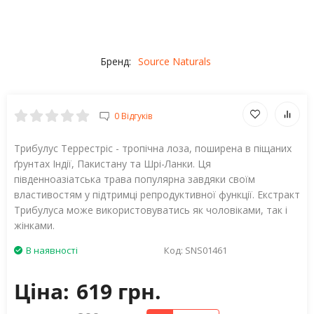
Бренд:
Source Naturals
0 Відгуків
Трибулус Террестріс - тропічна лоза, поширена в піщаних
ґрунтах Індії, Пакистану та Шрі-Ланки. Ця
південноазіатська трава популярна завдяки своїм
властивостям у підтримці репродуктивної функції. Екстракт
Трибулуса може використовуватись як чоловіками, так і
жінками.
В наявності
Код:
SNS01461
Ціна:
619 грн.