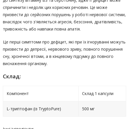
до синтезу вітаміну В3 та серотоніну, адже її дефіцит може
спричинити і недолік цих корисних речовин. Це може
призвести до серйозних порушень у роботі нервової системи,
внаслідок чого з'являється агресія, безсоння, дратівливість,
тривожність або навпаки повна апатія.
Це перші симптоми про дефіцит, які при їх ігноруванні можуть
призвести до депресії, нервового зриву, повного порушення
сну, хронічної втоми, а в кінцевому підсумку до повного
виснаження організму.
Склад:
Компонент
Склад 1 капсули
L-триптофан (із TryptoPure)
500 мг
Інші інгредієнти: