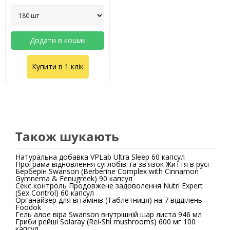
Додати в кошик
Купити в 1 клік
Також шукають
Натуральна добавка VPLab Ultra Sleep 60 капсул
Програма відновлення суглобів та зв'язок Життя в русі
Берберін Swanson (Berberine Complex with Cinnamon
Gymnema & Fenugreek) 90 капсул
Секс контроль Продовжене задоволення Nutri Expert
(Sex Control) 60 капсул
Органайзер для вітамінів (Таблетниця) на 7 відділень
Foodok
Гель алое віра Swanson внутрішній шар листа 946 мл
Гриби рейші Solaray (Rei-Shi mushrooms) 600 мг 100
капсул