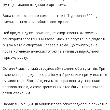
функціонування людського організму.
Вона стала основним компонентом L-Tryptophan 500 від
американського виробника Доктор Бест.
Цей продукт дуже корисний для спортсменів, які хочуть
прискорити зростання м'язової маси та регулярно відвідують
із цією метою спортзал. Справа в тому, що триптофан є
протеїногенною амінокислотою та активізує вироблення
гормону росту.
Останній має прямий стосунок збільшення обсягу м'язів. При
включенні до щоденного раціону цієї речовини притупляється
чутливість до болю. Людина може працювати у спортзалі з
великою вагою, а саме тренування стає більш тривалим та
результативним.
Паралельно з цим ця амінокислота опосередковано причетна