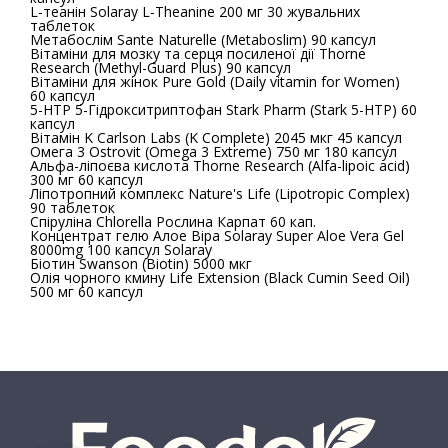
L-теанін Solaray L-Theanine 200 мг 30 жувальних
таблеток
Метабослім Sante Naturelle (Metaboslim) 90 капсул
Вітаміни для мозку та серця посиленої дії Thorne
Research (Methyl-Guard Plus) 90 капсул
Вітаміни для жінок Pure Gold (Daily vitamin for Women)
60 капсул
5-HTP 5-Гідрокситриптофан Stark Pharm (Stark 5-HTP) 60
капсул
Вітамін K Carlson Labs (K Complete) 2045 мкг 45 капсул
Омега 3 Ostrovit (Omega 3 Extreme) 750 мг 180 капсул
Альфа-ліпоєва кислота Thorne Research (Alfa-lipoic acid)
300 мг 60 капсул
Ліпотропний комплекс Nature's Life (Lipotropic Complex)
90 таблеток
Спіруліна Chlorella Рослина Карпат 60 кап.
Концентрат гелю Алое Віра Solaray Super Aloe Vera Gel
8000mg 100 капсул Solaray
Біотин Swanson (Biotin) 5000 мкг
Олія чорного кмину Life Extension (Black Cumin Seed Oil)
500 мг 60 капсул