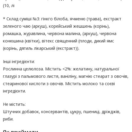
(10, лі
* Склад суміші №3: гінкго білоба, ячменю (трава), екстракт
зеленого чаю (аркуш), корейський жешшень (корінь),
ромашка, журавлина, червона малина, (аркуш), червона
конюшина (квітки), вітекс священний (плоди, дикий ямс
(корінь, дягиль лікарський (екстракт)).
Інші інгредієнти:
Рослинна целюлоза. Містить <2%: желатину, натуральної
глазурі з пальмового листя, ваніліну, магнію стеарат з овочів,
стеаринової кислоти з овочів. Містить молоко та соєві
інгредієнти.
Не містить:
Штучних добавок, консервантів, цукру, пшениці, дріжджів,
риби.