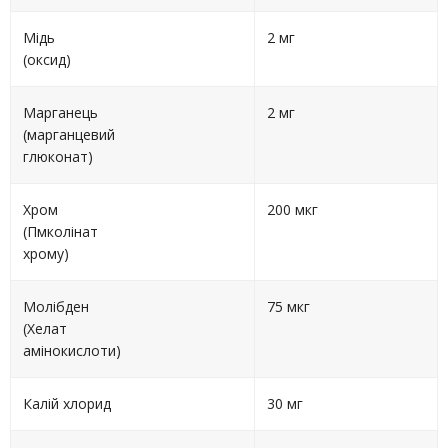
Мідь
2 мг
(оксид)
Марганець
2 мг
(марганцевий
глюконат)
Хром
200 мкг
(Пмколінат
хрому)
Молібден
75 мкг
(Хелат
амінокислоти)
Калій хлорид
30 мг