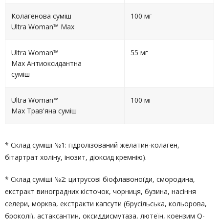
Колагенова суміш
100 мг
Ultra Woman™ Max
Ultra Woman™
55 мг
Max Антиоксидантна
суміш
Ultra Woman™
100 мг
Max Трав'яна суміш
* Склад суміші №1: гідролізований желатин-колаген,
бітартрат холіну, інозит, діоксид кремнію).
* Склад суміші №2: цитрусові біофлавоноїди, смородина,
екстракт виноградних кісточок, чорниця, бузина, насіння
селери, морква, екстракти капсути (брусільська, кольорова,
броколі), астаксантин, оксиддисмутаза, лютеїн, коензим Q-