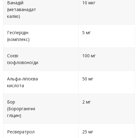
Ванадій
10 мкг
(метаванадат
калію)
Гесперідін
5 мг
(комплекс)
Соєві
100 мг
ізофловоноїди
Альфа-ліпоєва
50 мг
кислота
Бор
2 мг
(Борорганічні
гліцин)
Ресвератрол
25 мг