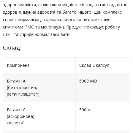
здоров'ям жінки, включаючи міцність кісток, антиоксидантне
здоров'я, імунне здоров'я та багато іншого. Цей комплекс
сприяє нормалізації гормонального фону (пом'якшує
симптоми ПМС та менопаузи). Продукт покращує роботу
ШКТ та сприяє нормалізації ваги.
Склад:
Компонент
Склад 2 капсул
Вітамін А
5000 МО
(бета-каротин,
ретингілацетат)
Вітамін С
500 мг
(аскорбінова)
кислота).