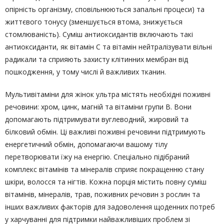
опірність організму, сповільнюються запальні процеси) та
життєвого тонусу (зменшується втома, знижується
стомлюваність). Суміш антиоксидантів включають такі
антиоксиданти, як вітамін С та вітамін нейтралізувати вільні
радикали та сприяють захисту клітинних мембран від
пошкодження, у тому числі й важливих тканин.
Мультивітаміни для жінок ультра містять необхідні поживні
речовини: хром, цинк, магній та вітаміни групи В. Вони
допомагають підтримувати вуглеводний, жировий та
білковий обмін. Ці важливі поживні речовини підтримують
енергетичний обмін, допомагаючи вашому тілу
перетворювати їжу на енергію. Спеціально підібраний
комплекс вітамінів та мінералів сприяє покращенню стану
шкіри, волосся та нігтів. Кожна порція містить повну суміш
вітамінів, мінералів, трав, поживних речовин з рослин та
інших важливих факторів для задоволення щоденних потреб
у харчуванні для підтримки найважливіших проблем зі