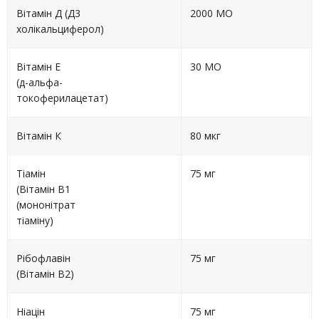
Вітамін Д (Д3
2000 МО
холікальциферол)
Вітамін Е
30 МО
(д-альфа-
токоферилацетат)
Вітамін К
80 мкг
Тіамін
75 мг
(Вітамін В1
(мононітрат
тіаміну)
Рібофлавін
75 мг
(Вітамін В2)
Ніацін
75 мг