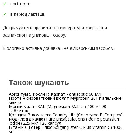
вагітності,
в період лактації.
Дотримуйтесь правильної температури зберігання
зазначеної на упаковці товару.
Біологічно активна добавка - не є лікарським засобом.
Також шукають
Аргентум S Рослина Карпат - antiseptic 60 МЛ
Протеїн сироватковий ізолят Myprotein 261 г апельсин-
манго
Магній малат KAL (Magnesium Malate) 400 мг 90
таблеток
Коензим B-комплекс Country Life (Coenzyme B-Complex)
Йод (Йодід калію) Pure Encapsulations (Iodine potassium
iodide) 225 мкг 120 капсул
Вітамін С Естер Плюс Solgar (Ester-C Plus Vitamin C) 1000
мг