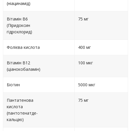
(ніацинамід)
Вітамін В6
75 мг
(Піридоксин
гідрохлорид)
Фолієва кислота
400 мг
Вітамін В12
100 мкг
(ціанокобаламін)
Біотин
5000 мкг
Пантатенова
75 мг
кислота
(пантотенатде-
кальцію)