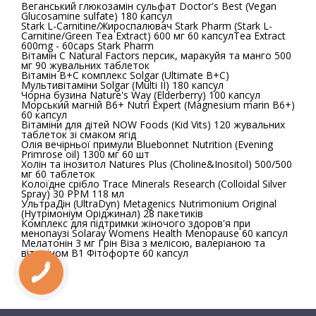
Веганський глюкозамін сульфат Doctor's Best (Vegan
Glucosamine sulfate) 180 капсул
Stark L-Carnitine/Жироспалювач Stark Pharm (Stark L-
Carnitine/Green Tea Extract) 600 мг 60 капсулTea Extract
600mg - 60caps Stark Pharm
Вітамін C Natural Factors персик, маракуйя та манго 500
мг 90 жувальних таблеток
Вітамін B+C комплекс Solgar (Ultimate B+C)
Мультивітаміни Solgar (Multi II) 180 капсул
Чорна бузина Nature's Way (Elderberry) 100 капсул
Морський магній В6+ Nutri Expert (Magnesium marin B6+)
60 капсул
Вітаміни для дітей NOW Foods (Kid Vits) 120 жувальних
таблеток зі смаком ягід
Олія вечірньої примули Bluebonnet Nutrition (Evening
Primrose oil) 1300 мг 60 шт
Холін та інозитол Natures Plus (Choline&Inositol) 500/500
мг 60 таблеток
Колоїдне срібло Trace Minerals Research (Colloidal Silver
Spray) 30 PPM 118 мл
УльтраДін (UltraDyn) Metagenics Nutrimonium Original
(Нутрімоніум Оріджинал) 28 пакетиків
Комплекс для підтримки жіночого здоров'я при
менопаузі Solaray Womens Health Menopause 60 капсул
Мелатонін 3 мг Грін Віза з мелісою, валеріаною та
вітаміном В1 Фітофорте 60 капсул