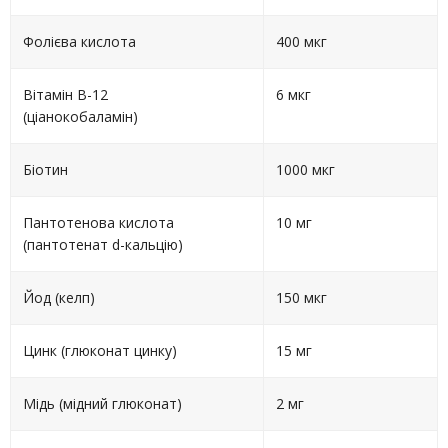
Фолієва кислота
400 мкг
Вітамін B-12
6 мкг
(ціанокобаламін)
Біотин
1000 мкг
Пантотенова кислота
10 мг
(пантотенат d-кальцію)
Йод (келп)
150 мкг
Цинк (глюконат цинку)
15 мг
Мідь (мідний глюконат)
2 мг