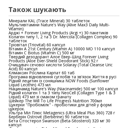
Також шукають
Мінерали KAL (Trace Mineral) 30 таблеток
Мультивітаміни Nature's Way (Alive Max3 Daily Multi-
Vitamin)
Арджі + Forever Living Products (Аrgi +) 30 пакетиків
Колаген типу 1, 2 та 3 Dr. Mercola (Collagen Complex) 90
таблеток
Тріовітал (Triovital) 60 капсул
Вітамін А 21st Century (Vitamin A) 10000 МО 110 капсул
Вітамін С Biotus (Vitamin C) 500 мг
Твердий дезодорант Алое Евер-Шілд Forever Living
Products (Aloe Ever-Shield Deodorant Stick) 92 г
Очищувач сечової кислоти Solaray (Total Cleanse Uric
Acid) 60 капсул
Клімаксин Рослина Карпат 60 таб
Програма відновлення суглобів та зв'язок Життя в русі
Рідкий лецитин із соняшника NOW Foods (Sunflower
Liquid Lecithin) 473 мл
Ніацинамід Nature's Way (Niacinamide) 500 мг 100 капсул
Рідкий колаген 1 та 3 типу NeoCell (Collagen Type 1 & 3
Liquid) 473 мл зі смаком гранату
Шейкер The Will To Life Progress Nutrition 700мл
Цукерки "Пробіомілк" - пробіотики для дітей у формі
цукерок.
Ультра Міл Плюс Metagenics (Ultra Meal Plus 360) 728 г
Берберін Ostrovit (Berberine) 90 таблеток
Бета Сітостерол Swanson (Beta-Sitosterol) 320 мг 30
капсул