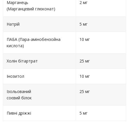
Марганець
2 мг
(Марганцевий глюконат)
Натрій
5 мг
ПАБА (Пара-амінобензойна
10 мг
кислота)
Холін бітартрат
25 мг
Інозитол
10 мг
Ізольований
25 мг
соєвий білок
Пивні дріжжі
5 мг