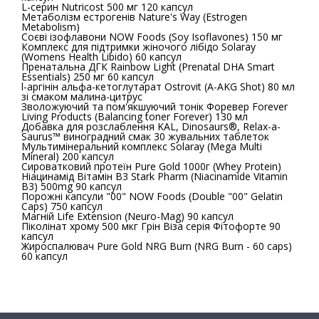
L-серин Nutricost 500 мг 120 капсул
Метаболізм естрогенів Nature's Way (Estrogen
Metabolism)
Соєві ізофлавони NOW Foods (Soy Isoflavones) 150 мг
Комплекс для підтримки жіночого лібідо Solaray
(Womens Health Libido) 60 капсул
Пренатальна ДГК Rainbow Light (Prenatal DHA Smart
Essentials) 250 мг 60 капсул
l-аргінін альфа-кетоглутарат Ostrovit (A-AKG Shot) 80 мл
зі смаком малина-цитрус
Зволожуючий та пом'якшуючий тонік Форевер Forever
Living Products (Balancing toner Forever) 130 мл
Добавка для розслаблення KAL, Dinosaurs®, Relax-a-
Saurus™ виноградний смак 30 жувальних таблеток
Мультимінеральний комплекс Solaray (Mega Multi
Mineral) 200 капсул
Сироватковий протеїн Pure Gold 1000г (Whey Protein)
Ніацинамід Вітамін В3 Stark Pharm (Niacinamide Vitamin
B3) 500mg 90 капсул
Порожні капсули "00" NOW Foods (Double "00" Gelatin
Caps) 750 капсул
Магній Life Extension (Neuro-Mag) 90 капсул
Піколінат хрому 500 мкг Грін Віза серія Фітофорте 90
капсул
Жироспалювач Pure Gold NRG Burn (NRG Burn - 60 caps)
60 капсул