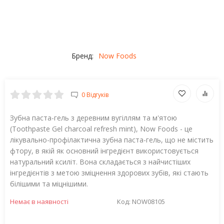
Бренд:
Now Foods
0 Відгуків
Зубна паста-гель з деревним вугіллям та м'ятою
(Toothpaste Gel charcoal refresh mint), Now Foods - це
лікувально-профілактична зубна паста-гель, що не містить
фтору, в якій як основний інгредієнт використовується
натуральний ксиліт. Вона складається з найчистіших
інгредієнтів з метою зміцнення здорових зубів, які стають
білішими та міцнішими.
Немає в наявності
Код:
NOW08105