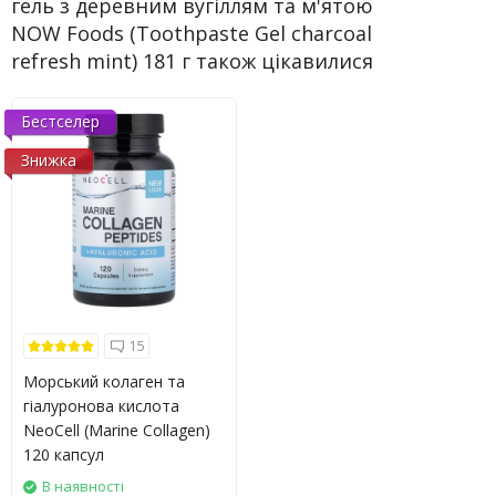
гель з деревним вугіллям та м'ятою
NOW Foods (Toothpaste Gel charcoal
refresh mint) 181 г також цікавилися
Бестселер
Знижка
15
Морський колаген та
гіалуронова кислота
NeoCell (Marine Collagen)
120 капсул
В наявності