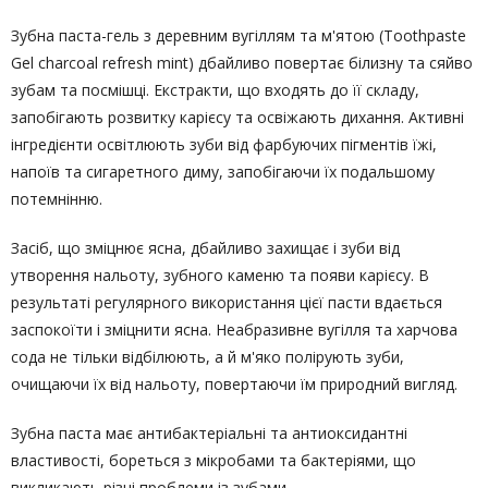
Зубна паста-гель з деревним вугіллям та м'ятою (Toothpaste
Gel charcoal refresh mint) дбайливо повертає білизну та сяйво
зубам та посмішці. Екстракти, що входять до її складу,
запобігають розвитку карієсу та освіжають дихання. Активні
інгредієнти освітлюють зуби від фарбуючих пігментів їжі,
напоїв та сигаретного диму, запобігаючи їх подальшому
потемнінню.
Засіб, що зміцнює ясна, дбайливо захищає і зуби від
утворення нальоту, зубного каменю та появи карієсу. В
результаті регулярного використання цієї пасти вдається
заспокоїти і зміцнити ясна. Неабразивне вугілля та харчова
сода не тільки відбілюють, а й м'яко полірують зуби,
очищаючи їх від нальоту, повертаючи їм природний вигляд.
Зубна паста має антибактеріальні та антиоксидантні
властивості, бореться з мікробами та бактеріями, що
викликають різні проблеми із зубами.