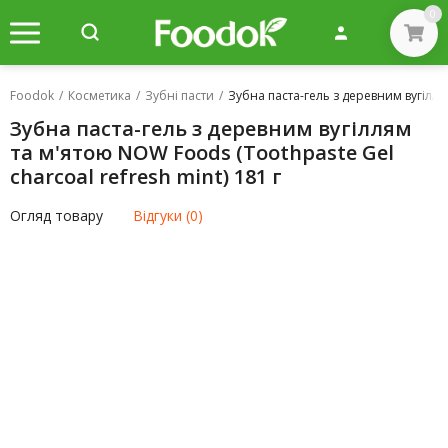
0
Foodok
/
Косметика
/
Зубні пасти
/
Зубна паста-гель з деревним вугіллям
Зубна паста-гель з деревним вугіллям
та м'ятою NOW Foods (Toothpaste Gel
charcoal refresh mint) 181 г
Огляд товару
Відгуки (0)