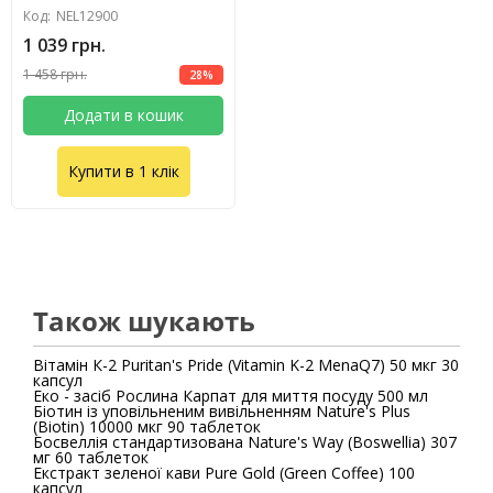
Код:
NEL12900
1 039 грн.
1 458 грн.
28%
Додати в кошик
Купити в 1 клік
Також шукають
Вітамін К-2 Puritan's Pride (Vitamin K-2 MenaQ7) 50 мкг 30
капсул
Еко - засіб Рослина Карпат для миття посуду 500 мл
Біотин із уповільненим вивільненням Nature's Plus
(Biotin) 10000 мкг 90 таблеток
Босвеллія стандартизована Nature's Way (Boswellia) 307
мг 60 таблеток
Екстракт зеленої кави Pure Gold (Green Coffee) 100
капсул