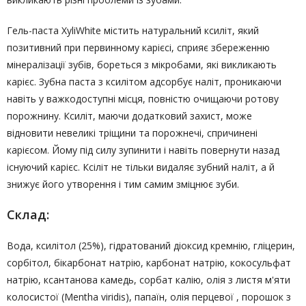
Гель-паста XyliWhite містить натуральний ксиліт, який
позитивний при первинному карієсі, сприяє збереженню
мінералізації зубів, бореться з мікробами, які викликають
карієс. Зубна паста з ксилітом адсорбує наліт, проникаючи
навіть у важкодоступні місця, повністю очищаючи ротову
порожнину. Ксиліт, маючи додатковий захист, може
відновити невеликі тріщини та порожнечі, спричинені
карієсом. Йому під силу зупинити і навіть повернути назад
існуючий карієс. Ксіліт не тільки видаляє зубний наліт, а й
знижує його утворення і тим самим зміцнює зуби.
Склад:
Вода, ксилітол (25%), гідратований діоксид кремнію, гліцерин,
сорбітол, бікарбонат натрію, карбонат натрію, кокосульфат
натрію, ксантанова камедь, сорбат калію, олія з листя м'яти
колосистої (Mentha viridis), папаїн, олія перцевої , порошок з