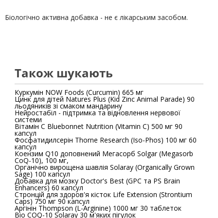
Біологічно активна добавка - не є лікарським засобом.
Також шукають
Куркумін NOW Foods (Curcumin) 665 мг
Цинк для дітей Natures Plus (Kid Zinc Animal Parade) 90
льодяників зі смаком мандарину
Нейростабіл - підтримка та відновлення нервової
системи
Вітамін С Bluebonnet Nutrition (Vitamin C) 500 мг 90
капсул
Фосфатидилсерін Thorne Research (Iso-Phos) 100 мг 60
капсул
Коензим Q10 доповнений Мегасорб Solgar (Megasorb
CoQ-10), 100 мг,
Органічно вирощена шавлія Solaray (Organically Grown
Sage) 100 капсул
Добавка для мозку Doctor's Best (GPC та PS Brain
Enhancers) 60 капсул
Стронцій для здоров'я кісток Life Extension (Strontium
Caps) 750 мг 90 капсул
Аргінін Thompson (L-Arginine) 1000 мг 30 таблеток
Bio COQ-10 Solaray 30 м'яких пігулок