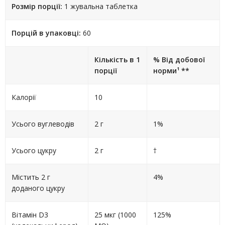
Розмір порції:
1 жувальна таблетка
Порцій в упаковці:
60
Кількість в 1
% Від добової
порції
норми¹ **
Калорії
10
Усього вуглеводів
2 г
1%
Усього цукру
2 г
†
Містить 2 г
4%
доданого цукру
Вітамін D3
25 мкг (1000
125%