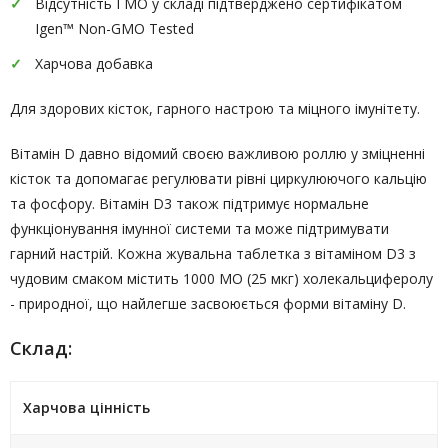
Відсутність ГМО у складі підтверджено сертифікатом
Igen™ Non-GMO Tested
Харчова добавка
Для здорових кісток, гарного настрою та міцного імунітету.
Вітамін D давно відомий своєю важливою роллю у зміцненні
кісток та допомагає регулювати рівні циркулюючого кальцію
та фосфору. Вітамін D3 також підтримує нормальне
функціонування імунної системи та може підтримувати
гарний настрій. Кожна жувальна таблетка з вітаміном D3 з
чудовим смаком містить 1000 МО (25 мкг) холекальциферолу
- природної, що найлегше засвоюється форми вітаміну D.
Склад:
Харчова цінність