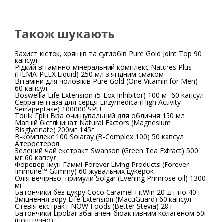
Також шукають
Захист кісток, хрящів та суглобів Pure Gold Joint Top 90
капсул
Рідкий вітамінно-мінеральний комплекс Natures Plus
(HEMA-PLEX Liquid) 250 мл з ягідним смаком
Вітаміни для чоловіків Pure Gold (One Vitamin for Men)
60 капсул
Boswellia Life Extension (5-Lox Inhibitor) 100 мг 60 капсул
Серрапептаза для серця Enzymedica (High Activity
Serrapeptase) 100000 SPU
Тонік Грін Віза очищувальний для обличчя 150 мл
Магній бісгліцинат Natural Factors (Magnesium
Bisglycinate) 200мг 145г
B-комплекс 100 Solaray (B-Complex 100) 50 капсул
Атеростерол
Зелений чай екстракт Swanson (Green Tea Extract) 500
мг 60 капсул
Форевер Імун Гаммі Forever Living Products (Forever
Immune™ Gummy) 60 жувальних цукерок
Олія вечірньої примули Solgar (Evening Primrose oil) 1300
мг
Батончики без цукру Coco Caramel FitWin 20 шт по 40 г
Зміцнення зору Life Extension (MacuGuard) 60 капсул
Стевія екстракт NOW Foods (Better Stevia) 28 г
Батончики Lipobar збагачені біоактивним колагеном 50г
(поштучно)