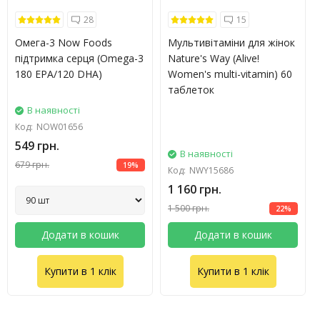
28
15
Омега-3 Now Foods
Мультивітаміни для жінок
підтримка серця (Omega-3
Nature's Way (Alive!
180 EPA/120 DHA)
Women's multi-vitamin) 60
таблеток
В наявності
Код:
NOW01656
549 грн.
В наявності
679 грн.
19%
Код:
NWY15686
1 160 грн.
1 500 грн.
22%
Додати в кошик
Додати в кошик
Купити в 1 клік
Купити в 1 клік