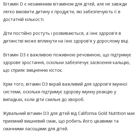
Вітамін D є незамінним вітаміном для дітей, але не завжди
легко вмовити дитину є продукти, які забезпечують її в
достатній кількості.
Діти постійно ростуть і розвиваються, а їхнє здоров'я в
дитинстві може вплинути на їхнє здоров'я у дорослому віці.
Вітамін D3 є важливою поживною речовиною, що підтримує
здорове зростання, оскільки забезпечує засвоєння кальцію,
що сприяє зміцненню кісток.
Крім того, вітамін D3 вкрай важливий для здоров'я імунної
системи, оскільки підтримує здорову імунну реакцію у
випадках, коли діти схильні до хвороб.
Жувальний вітамін D3 для дітей від California Gold Nutrition має
приємний вишневий смак, що робить його цікавими та
смачними ласощами для дітей.