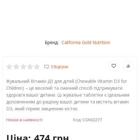
Бренд:
California Gold Nutrition
0 Відгуків
Жувальний Вітамін Д3 для дітей (Chewable Vitamin D3 for
Children) – це веселий та смачний спосіб підтримувати
здоров'я вашої дитини. Ці жувальні таблетки є ідеальним
доповненням до раціону вашої дитини та містять вітамін
D3, який сприяє зміцненню кісток.
Немає в наявності
Код:
CGN02277
Ціна:
474 грн.