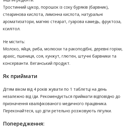
Тростинний цукор, порошок із соку буряків (барвник),
стеаринова кислота, лимонна кислота, натуральні
ароматизатори, магнію стеарат, гуарова камедь, фруктоза,
ксилітол.
Не містить:
Молоко, яйця, риба, молюски та ракоподібні, деревні горіхи,
арахіс, пшениця, соя, кунжут, глютен, штучні барвники та
консерванти. Веганський продукт.
Як приймати
Дітям віком від 4 років жувати по 1 таблетці на день
незалежно від їди. Рекомендується приймати відповідно до
призначення кваліфікованого медичного працівника.
Переконайтеся, що діти ретельно розжовують пігулки.
Попередження: