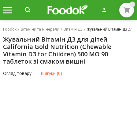
0
Foodok
/
Вітаміни та мінерали
/
Вітамін Д3
/
Жувальний Вітамін Д3 для ді
Жувальний Вітамін Д3 для дітей
California Gold Nutrition (Chewable
Vitamin D3 for Children) 500 МО 90
таблеток зі смаком вишні
Огляд товару
Відгуки (0)