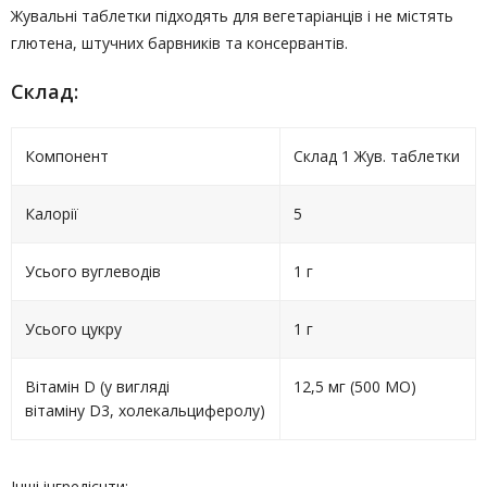
Жувальні таблетки підходять для вегетаріанців і не містять
глютена, штучних барвників та консервантів.
Склад:
Компонент
Склад 1 Жув. таблетки
Калорії
5
Усього вуглеводів
1 г
Усього цукру
1 г
Вітамін D (у вигляді
12,5 мг (500 МО)
вітаміну D3, холекальциферолу)
Інші інгредієнти: