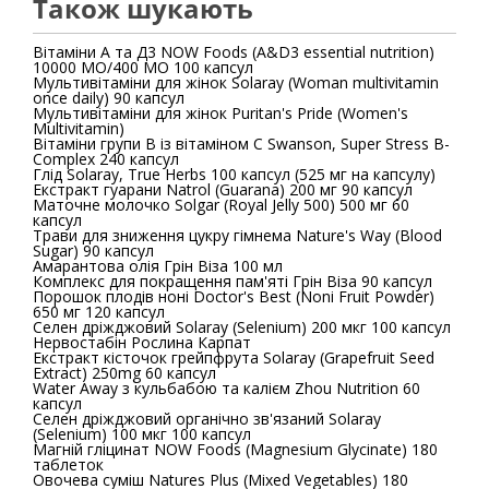
Також шукають
Вітаміни А та Д3 NOW Foods (A&D3 essential nutrition)
10000 МО/400 МО 100 капсул
Мультивітаміни для жінок Solaray (Woman multivitamin
once daily) 90 капсул
Мультивітаміни для жінок Puritan's Pride (Women's
Multivitamin)
Вітаміни групи В із вітаміном C Swanson, Super Stress B-
Complex 240 капсул
Глід Solaray, True Herbs 100 капсул (525 мг на капсулу)
Екстракт гуарани Natrol (Guarana) 200 мг 90 капсул
Маточне молочко Solgar (Royal Jelly 500) 500 мг 60
капсул
Трави для зниження цукру гімнема Nature's Way (Blood
Sugar) 90 капсул
Амарантова олія Грін Віза 100 мл
Комплекс для покращення пам'яті Грін Віза 90 капсул
Порошок плодів ноні Doctor's Best (Noni Fruit Powder)
650 мг 120 капсул
Селен дріжджовий Solaray (Selenium) 200 мкг 100 капсул
Нервостабін Рослина Карпат
Екстракт кісточок грейпфрута Solaray (Grapefruit Seed
Extract) 250mg 60 капсул
Water Away з кульбабою та калієм Zhou Nutrition 60
капсул
Селен дріжджовий органічно зв'язаний Solaray
(Selenium) 100 мкг 100 капсул
Магній гліцинат NOW Foods (Magnesium Glycinate) 180
таблеток
Овочева суміш Natures Plus (Mixed Vegetables) 180