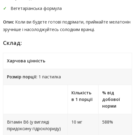
Вегетаріанська формула
Опис
Коли ви будете готові подрімати, приймайте мелатонін
зручніше і насолоджуйтесь солодким вранці.
Склад:
Харчова цінність
Розмір порції:
1 пастилка
Кількість
% від
в 1 порції
добової
норми
Вітамін В6 (у вигляді
10 мг
588%
піридоксину гідрохлориду)