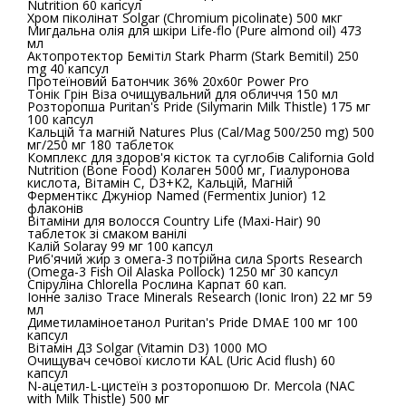
Nutrition 60 капсул
Хром піколінат Solgar (Chromium picolinate) 500 мкг
Мигдальна олія для шкіри Life-flo (Pure almond oil) 473
мл
Актопротектор Бемітіл Stark Pharm (Stark Bemitil) 250
mg 40 капсул
Протеїновий Батончик 36% 20x60г Power Pro
Тонік Грін Віза очищувальний для обличчя 150 мл
Розторопша Puritan's Pride (Silymarin Milk Thistle) 175 мг
100 капсул
Кальцій та магній Natures Plus (Cal/Mag 500/250 mg) 500
мг/250 мг 180 таблеток
Комплекс для здоров'я кісток та суглобів California Gold
Nutrition (Bone Food) Колаген 5000 мг, Гиалуронова
кислота, Вітамін С, D3+K2, Кальцій, Магній
Ферментікс Джуніор Named (Fermentix Junior) 12
флаконів
Вітаміни для волосся Country Life (Maxi-Hair) 90
таблеток зі смаком ванілі
Калій Solaray 99 мг 100 капсул
Риб'ячий жир з омега-3 потрійна сила Sports Research
(Omega-3 Fish Oil Alaska Pollock) 1250 мг 30 капсул
Спіруліна Chlorella Рослина Карпат 60 кап.
Іонне залізо Trace Minerals Research (Ionic Iron) 22 мг 59
мл
Диметиламіноетанол Puritan's Pride DMAE 100 мг 100
капсул
Вітамін Д3 Solgar (Vitamin D3) 1000 МО
Очищувач сечової кислоти KAL (Uric Acid flush) 60
капсул
N-ацетил-L-цистеїн з розторопшою Dr. Mercola (NAC
with Milk Thistle) 500 мг