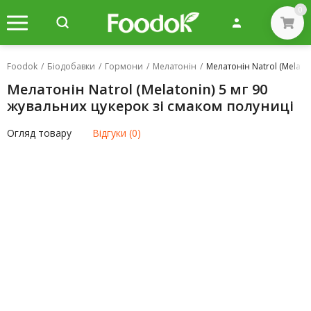
0
Foodok
/
Біодобавки
/
Гормони
/
Мелатонін
/
Мелатонін Natrol (Melato
Мелатонін Natrol (Melatonin) 5 мг 90
жувальних цукерок зі смаком полуниці
Огляд товару
Відгуки (0)