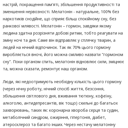
настрій, покращення пам'яті, збільшення продуктивності та
зменшення нервозності. Мелатонін - натуральне, 100% без
наркотиків снодійне, що сприяє більш спокійному сну, без
ранкової млявості. Мелатонін – гормон, завдяки якому
людина здатна розрізняти добові ритми, тобто реагувати на
зміну ночі та дня. Саме він відправляє у сплячку тварин, а
людей на нічний відпочинок. Так як 70% цього гормону
виробляється вночі, його можна сміливо назвати "гормоном
сну". Поки організм спить, мелатонін відновлює сили, зміцнює
та, можна сказати, ремонтує наш організм.
Люди, які недоотримують необхідну кількість цього гормону
(через нічну роботу, нічний спосіб життя, безсоння,
збільшення світлового дня, вживання тютюну, кофеїну,
алкоголю, антидепресантів, вік тощо) схильні до багатьох
захворювань, таких як: коронарна хвороба серця та судин,
метаболічний синдром, ожиріння, гіпертонія, діабет,
атеросклероз та багато інших. Через нестачу мелатоніну