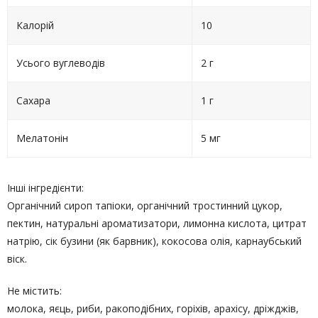
Калорій
10
Усього вуглеводів
2 г
Сахара
1 г
Мелатонін
5 мг
Інші інгредієнти:
Органічний сироп тапіоки, органічний тростинний цукор,
пектин, натуральні ароматизатори, лимонна кислота, цитрат
натрію, сік бузини (як барвник), кокосова олія, карнаубський
віск.
Не містить:
молока, яєць, риби, ракоподібних, горіхів, арахісу, дріжджів,