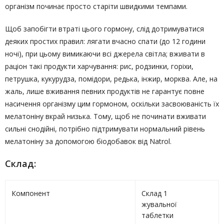
організм починає просто старіти швидкими темпами.
Щоб запобігти втраті цього гормону, слід дотримуватися
деяких простих правил: лягати вчасно спати (до 12 години
ночі), при цьому вимикаючи всі джерела світла; вживати в
раціон такі продукти харчування: рис, родзинки, горіхи,
петрушка, кукурудза, помідори, редька, інжир, морква. Але, на
жаль, лише вживання певних продуктів не гарантує повне
насичення організму цим гормоном, оскільки засвоюваність їх
мелатоніну вкрай низька. Тому, щоб не починати вживати
сильні снодійні, потрібно підтримувати нормальний рівень
мелатоніну за допомогою біодобавок від Natrol.
Склад:
Компонент
Склад 1
жувальної
таблетки