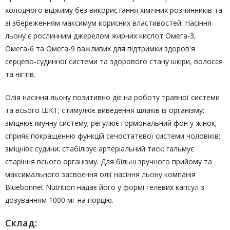
холодного віджиму без використання хімічних розчинників та
зі збереженням максимум корисних властивостей. Насіння
льону є рослинним джерелом жирних кислот Омега-3,
Омега-6 та Омега-9 важливих для підтримки здоров'я
серцево-судинної системи та здорового стану шкіри, волосся
та нігтів.
Олія насіння льону позитивно діє на роботу травної системи
та всього ШКТ; стимулює виведення шлаків із організму;
зміцнює імунну систему; регулює гормональний фон у жінок;
сприяє покращенню функцій сечостатевої системи чоловіків;
зміцнює судини; стабілізує артеріальний тиск; гальмує
старіння всього організму. Для більш зручного прийому та
максимального засвоєння олії насіння льону компанія
Bluebonnet Nutrition надає його у формі гелевих капсул з
дозуванням 1000 мг на порцію.
Склад: