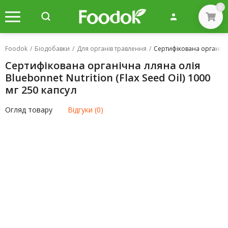
0
Foodok
/
Біодобавки
/
Для органів травлення
/
Cертифікована органічна 
Cертифікована органічна лляна олія
Bluebonnet Nutrition (Flax Seed Oil) 1000
мг 250 капсул
Огляд товару
Відгуки (0)