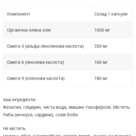
Компонент
Склад 1 капсули
Органічна лляна олія
1000 мг
Омега-3 (альфа-ліноленова кислота)
550 мг
Омега-6 (лінолева кислота)
160 мг
Омега-9 (олеїнова кислота)
180 мг
Інші інгредієнти:
Желатин, гліцерин, чиста вода, змішані токофероли. Містить:
Риба (анчоуси, сардини), соєві боби.
Не містить:
молока, яйця, ракоподібних, горіхів дерев, арахісу та пшениці.