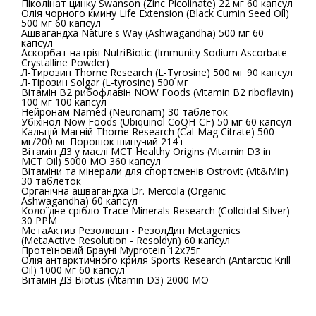
Піколінат цинку Swanson (Zinc Picolinate) 22 мг 60 капсул
Олія чорного кмину Life Extension (Black Cumin Seed Oil)
500 мг 60 капсул
Ашвагандха Nature's Way (Ashwagandha) 500 мг 60
капсул
Аскорбат натрія NutriBiotic (Immunity Sodium Ascorbate
Crystalline Powder)
Л-Тирозин Thorne Research (L-Tyrosine) 500 мг 90 капсул
Л-Тірозин Solgar (L-tyrosine) 500 мг
Вітамін В2 рибофлавін NOW Foods (Vitamin B2 riboflavin)
100 мг 100 капсул
Нейронам Named (Neuronam) 30 таблеток
Убіхінол Now Foods (Ubiquinol CoQH-CF) 50 мг 60 капсул
Кальцій Магній Thorne Research (Cal-Mag Citrate) 500
мг/200 мг Порошок шипучий 214 г
Вітамін Д3 у маслі МСТ Healthy Origins (Vitamin D3 in
MCT Oil) 5000 МО 360 капсул
Вітаміни та мінерали для спортсменів Ostrovit (Vit&Min)
30 таблеток
Органічна ашвагандха Dr. Mercola (Organic
Ashwagandha) 60 капсул
Колоїдне срібло Trace Minerals Research (Colloidal Silver)
30 PPM
МетаАктив Резолюшн - РезолДин Metagenics
(MetaActive Resolution - Resoldyn) 60 капсул
Протеїновий Брауні Myprotein 12x75г
Олія антарктичного криля Sports Research (Antarctic Krill
Oil) 1000 мг 60 капсул
Вітамін Д3 Biotus (Vitamin D3) 2000 МО