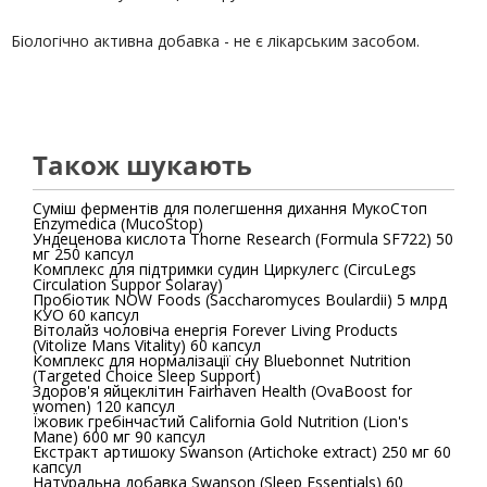
Біологічно активна добавка - не є лікарським засобом.
Також шукають
Суміш ферментів для полегшення дихання МукоСтоп
Enzymedica (MucoStop)
Ундеценова кислота Thorne Research (Formula SF722) 50
мг 250 капсул
Комплекс для підтримки судин Циркулегс (CircuLegs
Circulation Suppor Solaray)
Пробіотик NOW Foods (Saccharomyces Boulardii) 5 млрд
КУО 60 капсул
Вітолайз чоловіча енергія Forever Living Products
(Vitolize Mans Vitality) 60 капсул
Комплекс для нормалізації сну Bluebonnet Nutrition
(Targeted Choice Sleep Support)
Здоров'я яйцеклітин Fairhaven Health (OvaBoost for
women) 120 капсул
Їжовик​ гребінчастий California Gold Nutrition (Lion's
Mane) 600 мг 90 капсул
Екстракт артишоку Swanson (Artichoke extract) 250 мг 60
капсул
Натуральна добавка Swanson (Sleep Essentials) 60