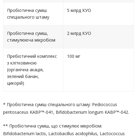
Пробіотична суміш
5 млрд КУО
спеціального штаму
Пробіотична суміш,
2 млрд КУО
стимулююча мікробіом
Пребіотичний комплекс
100 мг
з клітковиною
(органічна акація,
зелений банан,
цикорій)
* Пробіотична суміш спеціального штаму: Pediococcus
pentosaceus KABP™-041, Bifidobacterium longum KABP™-042.
** Пробіотична суміш, що стимулює мікробіом:
Bifidobacterium lactis, Lactobacillus acidophilus, Lactococcus