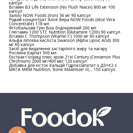
капсул
Вітамін B3 Life Extension (No Flush Niacin) 800 мг 100
капсул
Залізо NOW Foods (Iron) 36 мг 90 капсул
Рідкий концентрат Алое Вера NOW Foods (Aloe Vera
Concentrate) 118 мл
Фітобальзам Грін Віза Ендокринний 200 мл
Глютамін 1200 STC Nutrition (Glutamine 1200) 90 капсул
Вітамін С Thompson (Vitamin C) 1000 мг 60 капсул
Альфа-ліпоєва кислота Swanson (Alpha Lipoic Acid) 300
мг 60 капсул
Засіб для видалення застарілого жиру та нагару
Рослина Карпат 500 мл
Екстракт кориці плюс хром 21st Century (Cinnamon Plus
Chromium) 2000 мг/400 мкг 120 капсул
Добавка для кісток Кальцій Гідроксіапатит з Д3+К2 з
МКГА MRM Nutrition, Bone Maximizer III, , 150 капсул