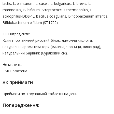
lactis, L. plantarum. L. casei., L. bulgaricus, L. brevis, L.
rhamnosus, B. bifidum, Streptococcus thermophilus, L.
acidophilus-DDS-1,. Bacillus coagulans, Bifidobacterium infantis,
Bifidobacterium bifidum (ST1722).
Інші інгредієнти:
Ксиліт, органічний рисовий білок, лимонна кислота,
натуральні ароматизатори (малина, чорниця, виноград),
натуральний барвник (буряковий сік).
Не містить:
ГМО, глютена.
Як приймати
Приймати по 1 жувальній таблетці на день.
Попередження: