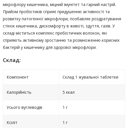
мікрофлору кишечника, міцний імунітет та гарний настрій.
Прийом пробіотиків сприяє придушенню активності та
розвитку патогенної мікрофлори, позбавляє роздратування
стінок кишечника, дискомфорту в животі, здуття, газів. У
складі міститься комплекс пребіотичних волокон, які
сприяють активному зростанню та розмноженню корисних
бактерій у кишечнику для здорової мікрофлори.
Склад:
Компонент
Склад 1 жувальної таблетки
Калорійність
5 ккал
Усього вуглеводів
1 г
Ксіліт
1 г