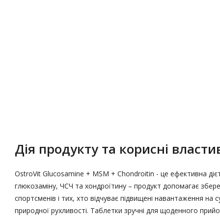
Опис
Характеристики
Дія продукту та корисні властив
OstroVit Glucosamine + MSM + Chondroitin - це ефективна д
глюкозаміну, ЧСЧ та хондроїтину – продукт допомагає збере
спортсменів і тих, хто відчуває підвищені навантаження на 
природної рухливості. Таблетки зручні для щоденного прий