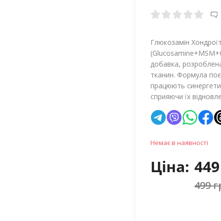
Глюкозамін Хондрої
(Glucosamine+MSM+Ch
добавка, розроблена
тканин. Формула поєд
працюють синергетич
сприяючи їх відновл
Немає в наявності
Ціна:
449
499 г