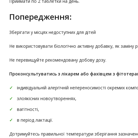
Приймати по 2 таблетки на день.
Попередження:
Зберігати у місцях недоступних для дітей
Не використовувати біологічно активну добавку, як заміну 
Не перевищуйте рекомендовану добову дозу.
Проконсультуватись
з лікарем або фахівцем з фітотерап
індивідуальній алергічній непереносимості окремих комп
злоякісних новоутвореннях,
вагітності,
в період лактації.
Дотримуйтесь правильної температури зберігання зазначено