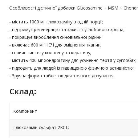
Особливості дієтичної добавки Glucosamine + MSM + Chondroi
- містить 1000 мг глюкозаміну в одній порції;
- підтримує регенерацію та захист суглобового хряща;
- покращує вироблення синовіальної рідини;
- включає 600 мг ЧСЧ для зміцнення тканин;
- сприяє синтезу колагену та кератину;
- містить 400 мг хондроїтину для усунення тертя у суглобах;
- підходить для людей із підвищеною фізичною активністю;
- Зручна форма таблеток для точного дозування.
Склад:
Компонент
Глюкозамін сульфат 2KCL: