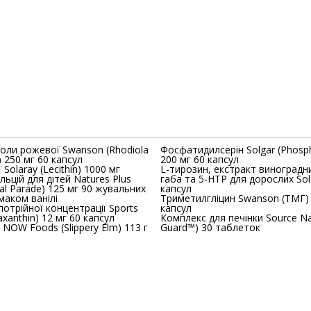
іоли рожевої Swanson (Rhodiola
Фосфатидилсерін Solgar (Phospha
) 250 мг 60 капсул
200 мг 60 капсул
 Solaray (Lecithin) 1000 мг
L-тирозин, екстракт виноградни
ьцій для дітей Natures Plus
габа та 5-HTP для дорослих Sol
al Parade) 125 мг 90 жувальних
капсул
маком ванілі
Триметилгліцин Swanson (ТМГ) 500 мг 90
отрійної концентрації Sports
капсул
rch (Astaxanthin) 12 мг 60 капсул
Комплекс для печінки Source Nat
 NOW Foods (Slippery Elm) 113 г
Guard™) 30 таблеток