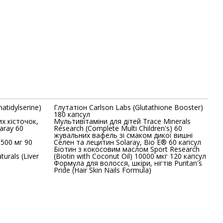
tidylserine)
Глутатіон Carlson Labs (Glutathione Booster)
180 капсул
х кісточок,
Мультивітаміни для дітей Trace Minerals
aray 60
Research (Complete Multi Children's) 60
жувальних вафель зі смаком дикої вишні
Селен та лецитин Solaray, Bio E® 60 капсул
Біотин з кокосовим маслом Sport Research
urals (Liver
(Biotin with Coconut Oil) 10000 мкг 120 капсул
Формула для волосся, шкіри, нігтів Puritan's
Pride (Hair Skin Nails Formula)