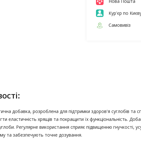
Нова Пошта
Кур'єр по Києв
Самовивіз
ості:
ієтична добавка, розроблена для підтримки здоров'я суглобів та
гти еластичність хрящів та покращити їх функціональність. Доба
суглоби. Регулярне використання сприяє підвищенню гнучкості, ус
ому та забезпечують точне дозування.