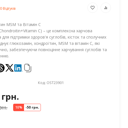
0 Відгуків
тин MSM та Вітамін С
ondroitin+Vitamin C) – це комплексна харчова
 для підтримки здоров'я суглобів, кісток та сполучних
нує глюкозамін, хондроїтин, MSM та вітамін С, які
но, забезпечуючи повноцінне харчування суглобів та
енню.
Код:
OST23901
 грн.
рн.
10%
-50 грн.