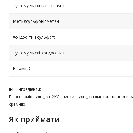
- у тому числі глюкозамін
Метилсульфонілметан
Хондроїтин сульфат:
- у тому числі хондроїтин
Вітамін C
Інші інгредієнти:
Глюкозамін сульфат 2KCL, метилсульфонілметан, наповнювач:
кремнію.
Як приймати