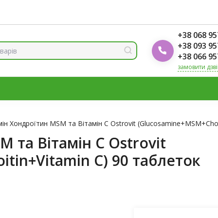
ренди
Блог Foodok
Рейтинги товарів
+38 068 95
+38 093 95
+38 066 95
замовити дзв
МІНЕРАЛИ
ВІТАМІН Д3
ОМЕГА
ВІТАМІНИ ДЛЯ ЖІНО
К
ін Хондроїтин MSM та Вітамін С Ostrovit (Glucosamine+MSM+Chon
 та Вітамін С Ostrovit
tin+Vitamin C) 90 таблеток