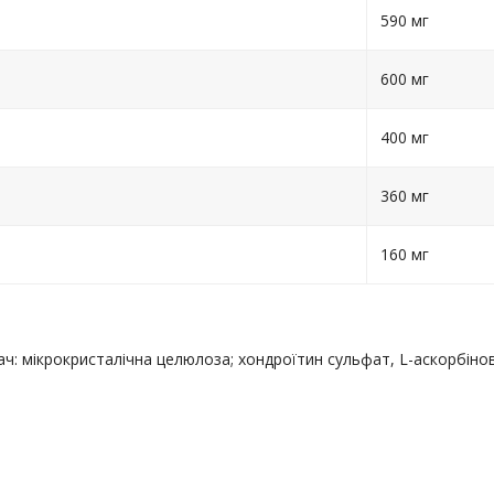
590 мг
600 мг
400 мг
360 мг
160 мг
 мікрокристалічна целюлоза; хондроїтин сульфат, L-аскорбінова