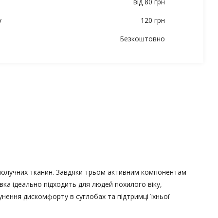
від 80 грн
у
120 грн
Безкоштовно
 сполучних тканин. Завдяки трьом активним компонентам –
вка ідеально підходить для людей похилого віку,
унення дискомфорту в суглобах та підтримці їхньої