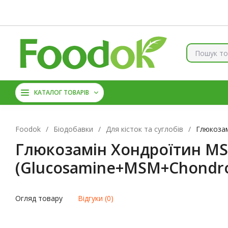
Контакти
Доставка та оплата
Про нас
Знижки
Б
КОЛАГЕН
ВІТАМІНИ ТА 
КАТАЛОГ ТОВАРІВ
АМІНОКИСЛОТИ
ЦИН
Foodok
/
Біодобавки
/
Для кісток та суглобів
/
Глюкозам
Глюкозамін Хондроїтин MSM
(Glucosamine+MSM+Chondroi
Огляд товару
Відгуки (0)