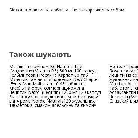
Біологічно активна добавка - не є лікарським засобом.
Також шукають
Магній з вітаміном В6 Nature's Life
Екстракт род
(Magnesium Vitamin B6) 500 мг 100 капсул
Rosea extract
Гельмінтозин Рослина Карпат 60 таб
Лецитин із сої
Мультивітаміни для чоловіків New Chapter
Жувальний кал
(Every Man Multivitamin) 48 таблеток
(Calcium Anim
Кисель на фруктозі Чорниця-ожина
таблеток зі с
Лецитин Natrol (Lecithin) 1200 мг 120 капсул
Астаксантин п
Дитячі жувальні мультивітаміни без цукру
Resea
від 4 років Nordic Naturals120 жувальних
Слизький в'яз
таблеток зі смаком апельсину та лимону