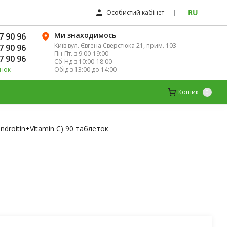
RU
Особистий кабінет
Ми знаходимось
7 90 96
Київ вул. Євгена Сверстюка 21, прим. 103
7 90 96
Пн-Пт. з 9:00-19:00
7 90 96
Сб-Нд з 10:00-18:00
Обід з 13:00 до 14:00
інок
К
ДИТЯЧІ ВІТАМІНИ
МАГНІЙ
Кошик
0
droitin+Vitamin C) 90 таблеток