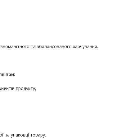
різноманітного та збалансованого харчування.
ії
при:
онентів продукту,
ї на упаковці товару.