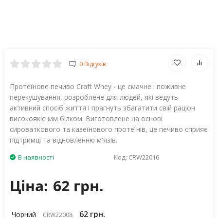
0 Відгуків
Протеїнове печиво Craft Whey - це смачне і поживне
перекушування, розроблене для людей, які ведуть
активний спосіб життя і прагнуть збагатити свій раціон
високоякісним білком. Виготовлене на основі
сироваткового та казеїнового протеїнів, це печиво сприяє
підтримці та відновленню м'язів.
В наявності
Код:
CRW22016
Ціна:
62 грн.
62 грн.
Чорний
CRW22008