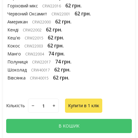
62 грн.
Горіховий мікс
CRW22016
62 грн.
Червоний Оксамит
CRW22001
62 грн.
Американ
CRW22000
62 грн.
Кенді
CRW22002
62 грн.
Кеш'ю
CRW22015
62 грн.
Кокос
CRW22003
74 грн.
Манго
CRW22004
74 грн.
Полуниця
CRW22017
62 грн.
Шоколад
CRW40017
62 грн.
Вівсянка
CRW40015
Кількість
Купити в 1 клік
В КОШИК