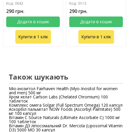
Код:
0042
Код:
0113
290 грн.
290 грн.
Додати в кошик
Додати в кошик
Купити в 1 клік
Купити в 1 клік
Також шукають
Міо-інозитол Fairhaven Health (Myo-Inositol for women
and men) 500 мг
Хром хелат Carlson Labs (Chelated Chromium) 100
таблеток
Комплекс омега Solgar (Full Spectrum Omega) 120 капсул
Аскорбіл пальмітат NOW Foods (Ascorbyl Palmitate) 500
мг 100 капcул
Вітамін С Source Naturals (Ultimate Ascorbate C) 1000 мг
100 таблеток
Вітамін Д3 ліпосомальний Dr. Mercola (Liposomal Vitamin
D3) 5000 МО 30 капсул