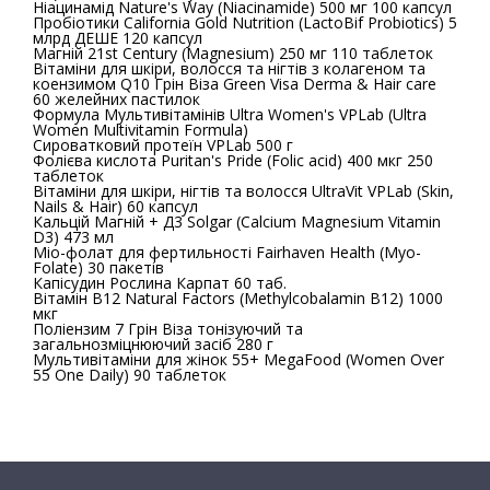
Ніацинамід Nature's Way (Niacinamide) 500 мг 100 капсул
Пробіотики California Gold Nutrition (LactoBif Probiotics) 5
млрд ДЕШЕ 120 капсул
Магній 21st Century (Magnesium) 250 мг 110 таблеток
Вітаміни для шкіри, волосся та нігтів з колагеном та
коензимом Q10 Грін Віза Green Visa Derma & Hair care
60 желейних пастилок
Формула Мультивітамінів Ultra Women's VPLab (Ultra
Women Multivitamin Formula)
Сироватковий протеїн VPLab 500 г
Фолієва кислота Puritan's Pride (Folic acid) 400 мкг 250
таблеток
Вітаміни для шкіри, нігтів та волосся UltraVit VPLab (Skin,
Nails & Hair) 60 капсул
Кальцій Магній + Д3 Solgar (Calcium Magnesium Vitamin
D3) 473 мл
Міо-фолат для фертильності Fairhaven Health (Myo-
Folate) 30 пакетів
Капісудин Рослина Карпат 60 таб.
Вітамін B12 Natural Factors (Methylcobalamin B12) 1000
мкг
Поліензим 7 Грін Віза тонізуючий та
загальнозміцнюючий засіб 280 г
Мультивітаміни для жінок 55+ MegaFood (Women Over
55 One Daily) 90 таблеток