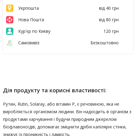
Укрпошта
від 40 грн
Нова Пошта
від 80 грн
Кур'єр по Києву
120 грн
Самовивіз
Безкоштовно
Опис
Характеристики
Дія продукту та корисні властивості:
Рутин, Rutin, Solaray, або вітамін Р, є речовиною, яка не
виробляється організмом людини. Він надходить в організм з
продуктами харчування і будучи природним джерелом
біофлавоноїдів, допомагає зміцнити дрібні капілярні стінки,
знижує їх проникність і ламкість.