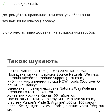
в період лактації.
Дотримуйтесь правильної температури зберігання
зазначеної на упаковці товару.
Біологічно активна добавка - не є лікарським засобом.
Також шукають
Лютеїн Natural Factors (Lutein) 20 мг 60 капсул
Поліпшена імунна підтримка Source Naturals (Wellness
Formula Advanced Immune Support) 120 капсул
Риб'ячий жир з печінки тріски NOW Foods (Cod Liver Oil)
650 мг 250 капсул
Валеріана – преміум екстракт Nature's Way (Valerian
Premium Extract) 90 капсул
Холевітин Рослина Карпат 60 таблеток
Пренатальні вітаміни Solaray Multi-Vita-Min 90 капсул
L-аргінін Puritan's Pride (L-Arginine) 500 мг 100 капсул
Селен без дріжджів NOW Foods (Selenium Yeast free) 200
мкг