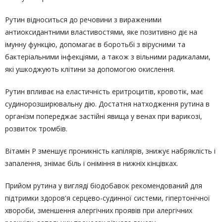
Рутин відноситься до речовини з вираженими
антиоксидантними властивостями, яке позитивно діє на
імунну функцію, допомагає в боротьбі з вірусними та
бактеріальними інфекціями, а також з вільними радикалами,
які ушкоджують клітини за допомогою окислення.
Рутин впливає на еластичність еритроцитів, кровотік, має
судинорозширювальну дію. Достатня натходження рутина в
організм попереджає застійні явища у венах при варикозі,
розвиток тромбів.
Вітамін Р зменшує проникність капілярів, знижує набряклість і
запалення, знімає біль і оніміння в нижніх кінцівках.
Прийом рутина у вигляді біодобавок рекомендований для
підтримки здоров'я серцево-судинної системи, гіпертонічної
хвороби, зменшення алергічних проявів при алергічних