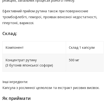
реакціях, запальних процесах різного генезу.
Ефективний прийом рутина також при поверхносние
тромбофлебіті, геморої, проявах венозної недостатності,
гіпертонії, варикозі.
Склад:
Компонент
Склад 1 капсули
Концентрат рутину
500 мг
(З бутонів японської софори)
Інші інгредієнти:
Капсула з рослинної целюлози та екстракт рисових висівок.
Як приймати